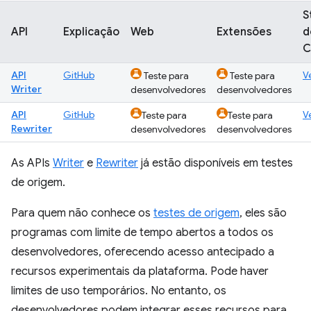
S
API
Explicação
Web
Extensões
d
C
API
GitHub
V
Teste para
Teste para
Writer
desenvolvedores
desenvolvedores
API
GitHub
V
Teste para
Teste para
Rewriter
desenvolvedores
desenvolvedores
As APIs
Writer
e
Rewriter
já estão disponíveis em testes
de origem.
Para quem não conhece os
testes de origem
, eles são
programas com limite de tempo abertos a todos os
desenvolvedores, oferecendo acesso antecipado a
recursos experimentais da plataforma. Pode haver
limites de uso temporários. No entanto, os
desenvolvedores podem integrar esses recursos para