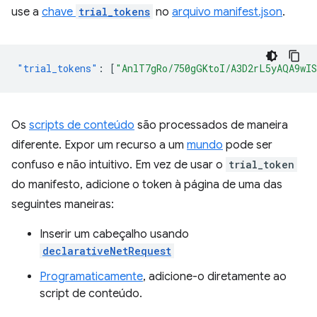
use a
chave
trial_tokens
no
arquivo manifest.json
.
"trial_tokens"
:
[
"AnlT7gRo/750gGKtoI/A3D2rL5yAQA9wI
Os
scripts de conteúdo
são processados de maneira
diferente. Expor um recurso a um
mundo
pode ser
confuso e não intuitivo. Em vez de usar o
trial_token
do manifesto, adicione o token à página de uma das
seguintes maneiras:
Inserir um cabeçalho usando
declarativeNetRequest
Programaticamente
, adicione-o diretamente ao
script de conteúdo.