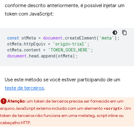
conforme descrito anteriormente, é possível injetar um
token com JavaScript:
const
otMeta
=
document
.
createElement
(
'meta'
);
otMeta
.
httpEquiv
=
'origin-trial'
;
otMeta
.
content
=
'TOKEN_GOES_HERE'
;
document
.
head
.
append
(
otMeta
);
Use este método se você estiver participando de um
teste de terceiros
.
Atenção
:
um token de terceiros precisa ser fornecido em um
arquivo JavaScript externo incluído com um elemento
. Um
<script>
token de terceiros não funciona em uma metatag, script inline ou
cabeçalho HTTP.