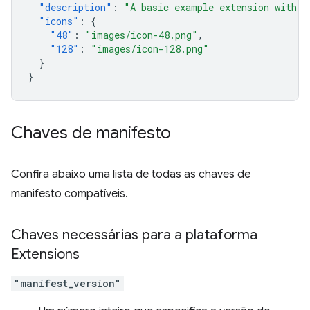
"description"
:
"A basic example extension with o
"icons"
:
{
"48"
:
"images/icon-48.png"
,
"128"
:
"images/icon-128.png"
}
}
Chaves de manifesto
Confira abaixo uma lista de todas as chaves de
manifesto compatíveis.
Chaves necessárias para a plataforma
Extensions
"manifest_version"