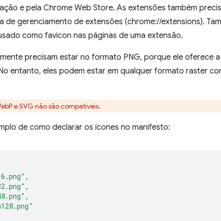
alação e pela Chrome Web Store. As extensões também precis
a de gerenciamento de extensões (chrome://extensions). Tam
 usado como favicon nas páginas de uma extensão.
lmente precisam estar no formato PNG, porque ele oferece a
No entanto, eles podem estar em qualquer formato raster comp
WebP e SVG não são compatíveis.
mplo de como declarar os ícones no manifesto:
16.png"
,
32.png"
,
48.png"
,
n128.png"