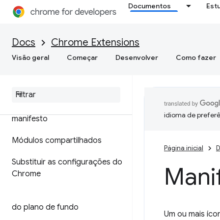
Documentos
Est
Docs
Chrome Extensions
Visão geral
Começar
Desenvolver
Como fazer
Formato do arquivo de
idioma de preferê
manifesto
Módulos compartilhados
Página inicial
D
Substituir as configurações do
Manif
Chrome
do plano de fundo
Um ou mais íco