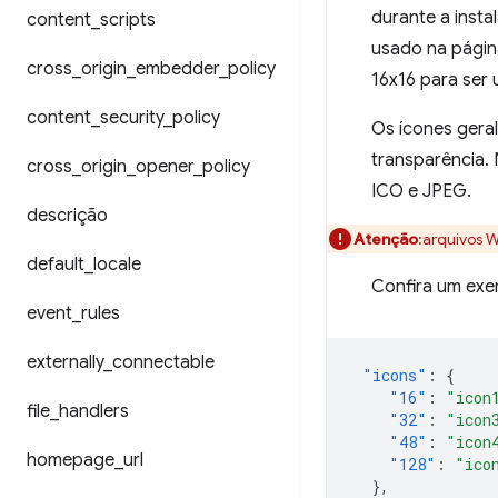
durante a inst
content
_
scripts
usado na págin
cross
_
origin
_
embedder
_
policy
16x16 para ser
content
_
security
_
policy
Os ícones gera
transparência. 
cross
_
origin
_
opener
_
policy
ICO e JPEG.
descrição
Atenção
:arquivos 
default
_
locale
Confira um exe
event
_
rules
externally
_
connectable
"icons"
:
{
"16"
:
"icon
file
_
handlers
"32"
:
"icon
"48"
:
"icon
homepage
_
url
"128"
:
"ico
},