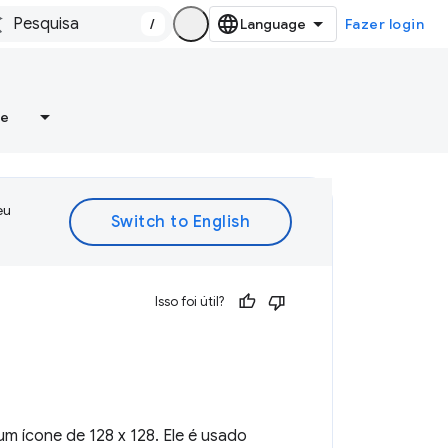
/
Fazer login
re
eu
Isso foi útil?
m ícone de 128 x 128. Ele é usado