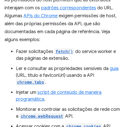
As permissões do host permitem que as extensões
interajam com os
padrões correspondentes
do URL.
Algumas
APIs do Chrome
exigem permissões de host,
além das próprias permissões da API, que são
documentadas em cada página de referência. Veja
alguns exemplos:
Fazer solicitações
fetch()
do service worker e
das páginas de extensão.
Ler e consultar as propriedades sensíveis da
guia
(URL, título e favIconUrl) usando a API
chrome.tabs
.
Injetar um
script de conteúdo de maneira
programática
.
Monitorar e controlar as solicitações de rede com
a
chrome.webRequest
API.
Acessar cookies com a
chrome.cookies
API.