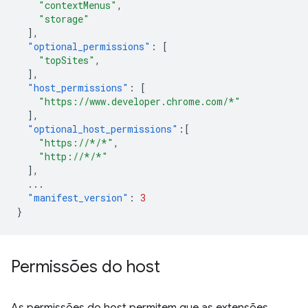
"contextMenus"
,
"storage"
],
"optional_permissions"
:
[
"topSites"
,
],
"host_permissions"
:
[
"https://www.developer.chrome.com/*"
],
"optional_host_permissions"
:[
"https://*/*"
,
"http://*/*"
],
...
"manifest_version"
:
3
}
Permissões do host