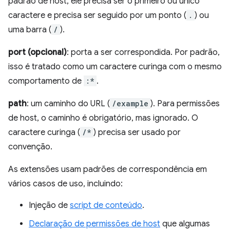
padrão de host, ele precisa ser o primeiro ou único
caractere e precisa ser seguido por um ponto (
.
) ou
uma barra (
/
).
port (opcional)
: porta a ser correspondida. Por padrão,
isso é tratado como um caractere curinga com o mesmo
comportamento de
:*
.
path
: um caminho do URL (
/example
). Para permissões
de host, o caminho é obrigatório, mas ignorado. O
caractere curinga (
/*
) precisa ser usado por
convenção.
As extensões usam padrões de correspondência em
vários casos de uso, incluindo:
Injeção de
script de conteúdo
.
Declaração de permissões de host
que algumas