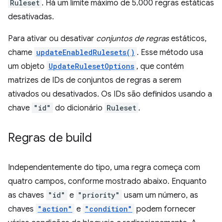
Ruleset
. Há um limite máximo de 5.000 regras estáticas
desativadas.
Para ativar ou desativar
conjuntos de regras
estáticos,
chame
updateEnabledRulesets()
. Esse método usa
um objeto
UpdateRulesetOptions
, que contém
matrizes de IDs de conjuntos de regras a serem
ativados ou desativados. Os IDs são definidos usando a
chave
"id"
do dicionário
Ruleset
.
Regras de build
Independentemente do tipo, uma regra começa com
quatro campos, conforme mostrado abaixo. Enquanto
as chaves
"id"
e
"priority"
usam um número, as
chaves
"action"
e
"condition"
podem fornecer