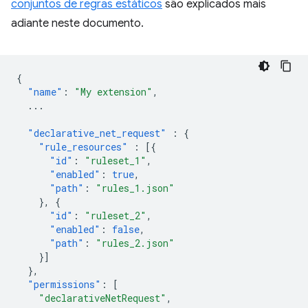
conjuntos de regras estáticos
são explicados mais
adiante neste documento.
{
"name"
:
"My extension"
,
...
"declarative_net_request"
:
{
"rule_resources"
:
[{
"id"
:
"ruleset_1"
,
"enabled"
:
true
,
"path"
:
"rules_1.json"
},
{
"id"
:
"ruleset_2"
,
"enabled"
:
false
,
"path"
:
"rules_2.json"
}]
},
"permissions"
:
[
"declarativeNetRequest"
,