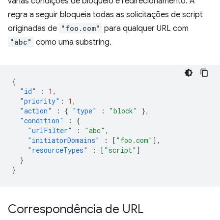
várias condições de bloqueio e redirecionamento. A
regra a seguir bloqueia todas as solicitações de script
originadas de
"foo.com"
para qualquer URL com
"abc"
como uma substring.
{
"id"
:
1
,
"priority"
:
1
,
"action"
:
{
"type"
:
"block"
},
"condition"
:
{
"urlFilter"
:
"abc"
,
"initiatorDomains"
:
[
"foo.com"
],
"resourceTypes"
:
[
"script"
]
}
}
Correspondência de URL