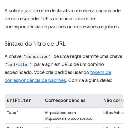
A solicitação de rede declarativa oferece a capacidade
de corresponder URLs com uma sintaxe de
correspondência de padrões ou expressões regulares.
Sintaxe do filtro de URL
A chave
"condition"
de uma regra permite uma chave
"urlFilter"
para agir em URLs de um domínio
especificado. Você cria padrões usando
tokens de
correspondência de padrões
. Confira alguns deles:
url
Filter
Correspondências
Não corre
"abc"
https://abcd.com
https://ab.co
https://example.com/abcd