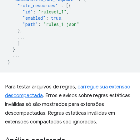
"rule_resources"
:
[{
"id"
:
"ruleset_1"
,
"enabled"
:
true
,
"path"
:
"rules_1.json"
},
...
]
}
...
}
Para testar arquivos de regras,
carregue sua extensão
descompactada
. Erros e avisos sobre regras estáticas
inválidas só são mostrados para extensões
descompactadas. Regras estáticas inválidas em
extensões compactadas são ignoradas.