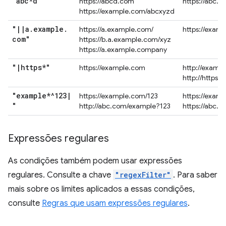
"abc*d"
https://abcd.com
https://abc.
https://example.com/abcxyzd
"
|
|
a
.
example
.
https://a.example.com/
https://exam
com"
https://b.a.example.com/xyz
https://a.example.company
"
|
https*"
https://example.com
http://examp
http://https.
"example*^123
|
https://example.com/123
https://exam
"
http://abc.com/example?123
https://abc.
Expressões regulares
As condições também podem usar expressões
regulares. Consulte a chave
"regexFilter"
. Para saber
mais sobre os limites aplicados a essas condições,
consulte
Regras que usam expressões regulares
.