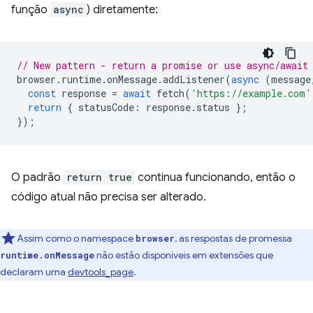
função
async
) diretamente:
// New pattern - return a promise or use async/await
browser
.
runtime
.
onMessage
.
addListener
(
async
(
message
const
response
=
await
fetch
(
'https://example.com'
return
{
statusCode
:
response
.
status
};
});
O padrão
return true
continua funcionando, então o
código atual não precisa ser alterado.
Assim como o namespace
, as respostas de promessa
browser
não estão disponíveis em extensões que
runtime.onMessage
declaram uma
devtools_page
.