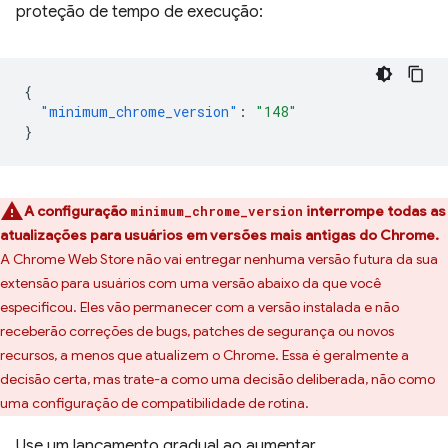
proteção de tempo de execução:
{
"minimum_chrome_version"
:
"148"
}
A configuração
interrompe todas as
minimum_chrome_version
atualizações para usuários em versões mais antigas do Chrome.
A Chrome Web Store não vai entregar nenhuma versão futura da sua
extensão para usuários com uma versão abaixo da que você
especificou. Eles vão permanecer com a versão instalada e não
receberão correções de bugs, patches de segurança ou novos
recursos, a menos que atualizem o Chrome. Essa é geralmente a
decisão certa, mas trate-a como uma decisão deliberada, não como
uma configuração de compatibilidade de rotina.
Use um lançamento gradual ao aumentar