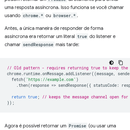
uma resposta assíncrona. Isso funciona se você chamar
usando
chrome.*
ou
browser.*
.
Antes, a única maneira de responder de forma
assíncrona era retornar um literal
true
do listener e
chamar
sendResponse
mais tarde:
// Old pattern - requires returning true to keep the
chrome
.
runtime
.
onMessage
.
addListener
((
message
,
sende
fetch
(
'https://example.com'
)
.
then
(
response
=
>
sendResponse
({
statusCode
:
res
return
true
;
// keeps the message channel open for
});
Agora é possível retornar um
Promise
(ou usar uma