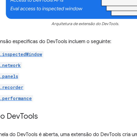
Arquitetura de extensão do DevTools.
nsão específicas do DevTools incluem o seguinte:
.inspectedWindow
.network
.panels
.recorder
.performance
do Dev
Tools
ela do DevTools é aberta, uma extensão do DevTools cria um