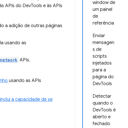
window de
às APIs do DevTools e às APIs
um painel
de
referência
ndo a adição de outras páginas
Enviar
mensagen
ela usando as
s de
scripts
.network
APIs.
injetados
para a
página do
enho
usando as APIs
DevTools
Detectar
 inclui a capacidade de se
quando o
DevTools é
aberto e
fechado