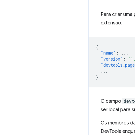
Para criar uma
extensão:
{
"name"
:
...
"version"
:
"1
"devtools_page
...
}
O campo
devt
ser local para
Os membros d
DevTools enqua