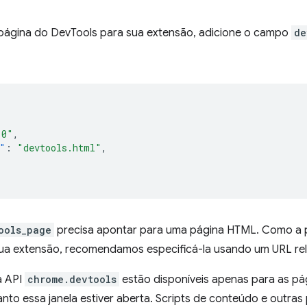
 página do DevTools para sua extensão, adicione o campo
de
.0"
,
"
:
"devtools.html"
,
ools_page
precisa apontar para uma página HTML. Como a p
 sua extensão, recomendamos especificá-la usando um URL rel
a API
chrome.devtools
estão disponíveis apenas para as pá
nto essa janela estiver aberta. Scripts de conteúdo e outra