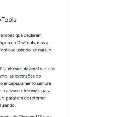
v
Tools
xtensões que declaram
página do DevTools, mas a
 Continue usando
chrome.*
APIs
chrome.devtools.*
são
anto, as extensões do
ra o encapsulamento sempre
ome ativasse
browser
para
.*
parariam de retornar
sulando.
sagens do Chrome 148 para