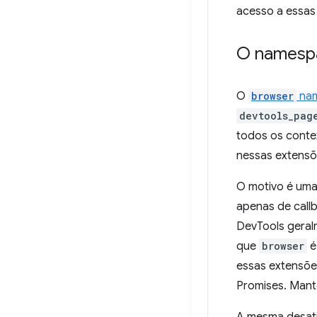
acesso a essas
O namespa
O
browser
na
devtools_pag
todos os conte
nessas extensõ
O motivo é uma
apenas de callb
DevTools geralm
que
browser
é
essas extensões
Promises. Man
A mesma desat