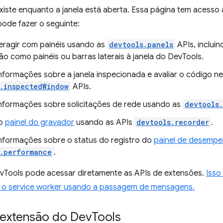
iste enquanto a janela está aberta. Essa página tem acesso 
pode fazer o seguinte:
nteragir com painéis usando as
devtools.panels
APIs, inclui
ão como painéis ou barras laterais à janela do DevTools.
nformações sobre a janela inspecionada e avaliar o código n
.inspectedWindow
APIs.
nformações sobre solicitações de rede usando as
devtools
 o
painel do gravador
usando as APIs
devtools.recorder
.
nformações sobre o status do registro do
painel de desemp
.performance
.
vTools pode acessar diretamente as APIs de extensões.
Isso
 o service worker usando a passagem de mensagens.
 extensão do Dev
Tools