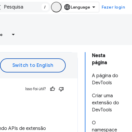
/
Fazer login
re
Nesta
página
A página do
DevTools
Isso foi útil?
Criar uma
extensão do
DevTools
O
ndo APIs de extensão
namespace