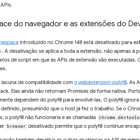
 APIs.
ce do navegador e as extensões do De
mespace
introduzido no Chrome 148 está desativado para e
e
. A desativação se aplica a toda a extensão, não apenas à 
xtos de script em que as APIs de extensão são executadas.
es.
 lacuna de compatibilidade com
o webextension-polyfill
. As 
ack. Elas ainda não retornam Promises de forma nativa. Port
ente dependem do polyfill para envolvê-las. O polyfill igno
 definido, presumindo que o host já fez o trabalho. Se o Chr
, o polyfill não funcionaria e as chamadas
chrome.devtools
ter
browser
desativado permite que o polyfill continue encap
ivação também desativa as outras mudanças na API de men