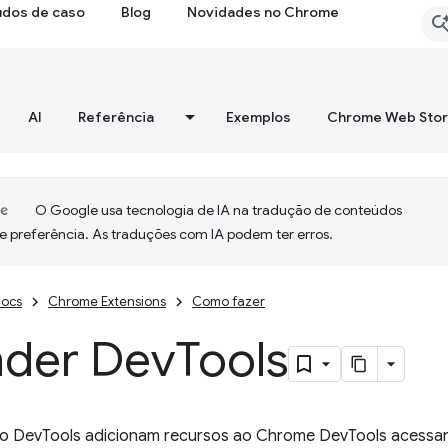
udos de caso
Blog
Novidades no Chrome
AI
Referência
Exemplos
Chrome Web Sto
O Google usa tecnologia de IA na tradução de conteúdos
e preferência. As traduções com IA podem ter erros.
ocs
Chrome Extensions
Como fazer
nder Dev
Tools
o DevTools adicionam recursos ao Chrome DevTools acessa