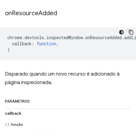
on
Resource
Added
chrome
.
devtools
.
inspectedWindow
.
onResourceAdded
.
addL
callback
:
function
,
)
Disparado quando um novo recurso é adicionado à
página inspecionada.
PARÂMETROS
callback
função