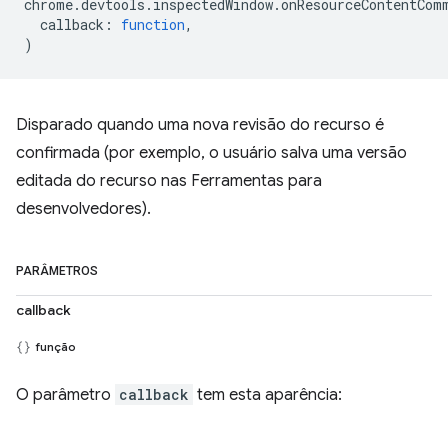
chrome
.
devtools
.
inspectedWindow
.
onResourceContentCom
callback
:
function
,
)
Disparado quando uma nova revisão do recurso é
confirmada (por exemplo, o usuário salva uma versão
editada do recurso nas Ferramentas para
desenvolvedores).
PARÂMETROS
callback
função
O parâmetro
callback
tem esta aparência: