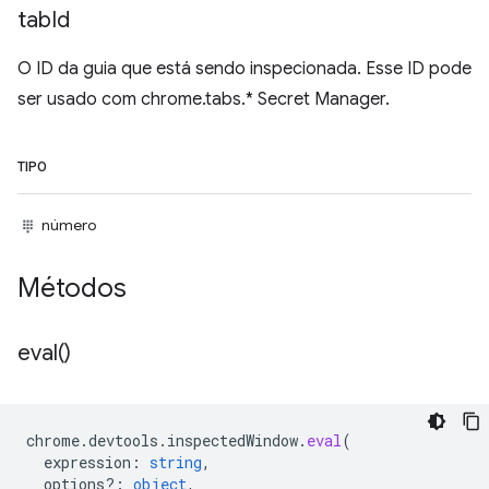
tab
Id
O ID da guia que está sendo inspecionada. Esse ID pode
ser usado com chrome.tabs.* Secret Manager.
TIPO
número
Métodos
eval(
)
chrome
.
devtools
.
inspectedWindow
.
eval
(
expression
:
string
,
options?
:
object
,