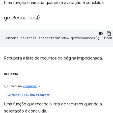
Uma função chamada quando a avaliação é concluída.
get
Resources(
)
chrome
.
devtools
.
inspectedWindow
.
getResources
()
:
Prom
Recupera a lista de recursos da página inspecionada.
RETORNA
Promise<
Resource
[]>
Chrome 151 ou mais recente
Uma função que recebe a lista de recursos quando a
solicitação é concluída.