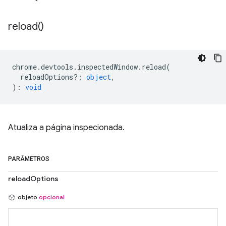
reload(
)
chrome
.
devtools
.
inspectedWindow
.
reload
(
reloadOptions?
:
object
,
)
:
void
Atualiza a página inspecionada.
PARÂMETROS
reloadOptions
objeto
opcional