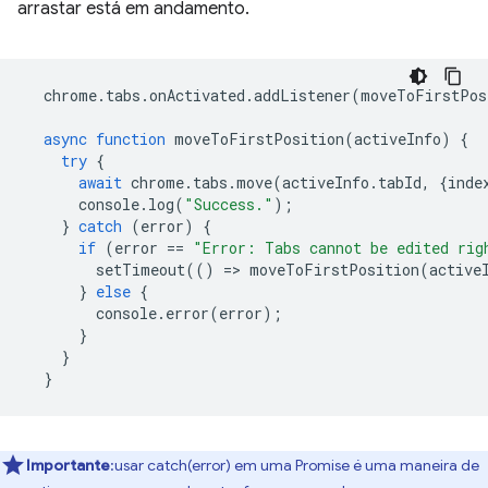
arrastar está em andamento.
chrome
.
tabs
.
onActivated
.
addListener
(
moveToFirstPos
async
function
moveToFirstPosition
(
activeInfo
)
{
try
{
await
chrome
.
tabs
.
move
(
activeInfo
.
tabId
,
{
inde
console
.
log
(
"Success."
);
}
catch
(
error
)
{
if
(
error
==
"Error: Tabs cannot be edited rig
setTimeout
(()
=
>
moveToFirstPosition
(
active
}
else
{
console
.
error
(
error
);
}
}
}
Importante
:usar catch(error) em uma Promise é uma maneira de