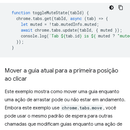
function
toggleMuteState
(
tabId
)
{
chrome
.
tabs
.
get
(
tabId
,
async
(
tab
)
=
>
{
let
muted
=
!
tab
.
mutedInfo
.
muted
;
await
chrome
.
tabs
.
update
(
tabId
,
{
muted
});
console
.
log
(
`Tab 
${
tab
.
id
}
 is 
${
muted
?
"mute
});
}
Mover a guia atual para a primeira posição
ao clicar
Este exemplo mostra como mover uma guia enquanto
uma ação de arrastar pode ou não estar em andamento.
Embora este exemplo use
chrome.tabs.move
, você
pode usar o mesmo padrão de espera para outras
chamadas que modificam guias enquanto uma ação de