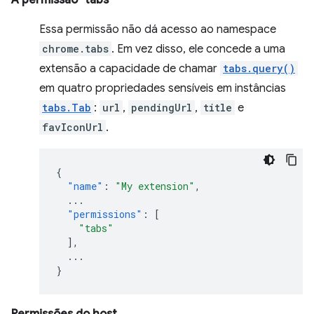
A permissão "tabs"
Essa permissão não dá acesso ao namespace
chrome.tabs
. Em vez disso, ele concede a uma
extensão a capacidade de chamar
tabs.query()
em quatro propriedades sensíveis em instâncias
tabs.Tab
:
url
,
pendingUrl
,
title
e
favIconUrl
.
{
"name"
:
"My extension"
,
...
"permissions"
:
[
"tabs"
],
...
}