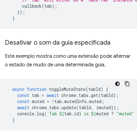
callback
(
tab
);
});
}
Desativar o som da guia especificada
Este exemplo mostra como uma extensão pode alternar
o estado de mudo de uma determinada guia.
async
function
toggleMuteState
(
tabId
)
{
const
tab
=
await
chrome
.
tabs
.
get
(
tabId
);
const
muted
=
!
tab
.
mutedInfo
.
muted
;
await
chrome
.
tabs
.
update
(
tabId
,
{
muted
});
console
.
log
(
`Tab 
${
tab
.
id
}
 is 
${
muted
?
"muted"
}