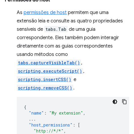
Permissões do host
As
permissões de host
permitem que uma
extensão leia e consulte as quatro propriedades
sensíveis de
tabs.Tab
de uma guia
correspondente. Eles também podem interagir
diretamente com as guias correspondentes
usando métodos como
tabs.captureVisibleTab()
,
scripting.executeScript()
,
scripting.insertCSS()
e
scripting.removeCSS()
.
{
"name"
:
"My extension"
,
...
"host_permissions"
:
[
"http://*/*"
,