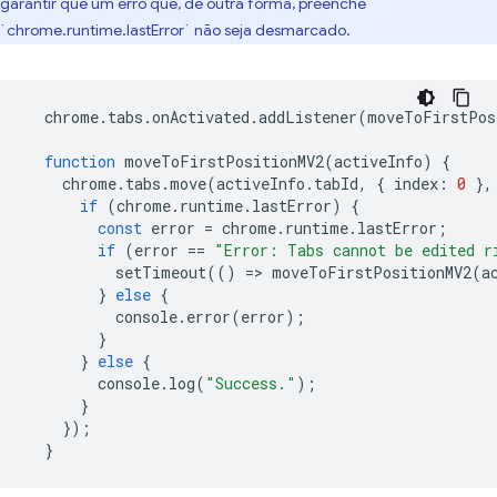
garantir que um erro que, de outra forma, preenche
`chrome.runtime.lastError` não seja desmarcado.
chrome
.
tabs
.
onActivated
.
addListener
(
moveToFirstPos
function
moveToFirstPositionMV2
(
activeInfo
)
{
chrome
.
tabs
.
move
(
activeInfo
.
tabId
,
{
index
:
0
},
if
(
chrome
.
runtime
.
lastError
)
{
const
error
=
chrome
.
runtime
.
lastError
;
if
(
error
==
"Error: Tabs cannot be edited r
setTimeout
(()
=
>
moveToFirstPositionMV2
(
a
}
else
{
console
.
error
(
error
);
}
}
else
{
console
.
log
(
"Success."
);
}
});
}