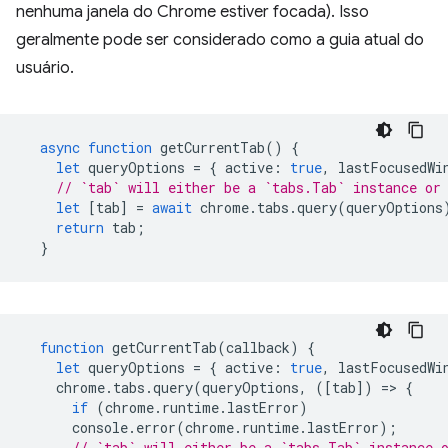
nenhuma janela do Chrome estiver focada). Isso
geralmente pode ser considerado como a guia atual do
usuário.
async
function
getCurrentTab
()
{
let
queryOptions
=
{
active
:
true
,
lastFocusedWi
// `tab` will either be a `tabs.Tab` instance or
let
[
tab
]
=
await
chrome
.
tabs
.
query
(
queryOptions
return
tab
;
}
function
getCurrentTab
(
callback
)
{
let
queryOptions
=
{
active
:
true
,
lastFocusedWi
chrome
.
tabs
.
query
(
queryOptions
,
([
tab
])
=
>
{
if
(
chrome
.
runtime
.
lastError
)
console
.
error
(
chrome
.
runtime
.
lastError
);
// `tab` will either be a `tabs.Tab` instance 