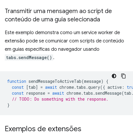
Transmitir uma mensagem ao script de
conteúdo de uma guia selecionada
Este exemplo demonstra como um service worker de
extensão pode se comunicar com scripts de conteúdo
em guias específicas do navegador usando
tabs.sendMessage()
.
function
sendMessageToActiveTab
(
message
)
{
const
[
tab
]
=
await
chrome
.
tabs
.
query
({
active
:
tr
const
response
=
await
chrome
.
tabs
.
sendMessage
(
tab
// TODO: Do something with the response.
}
Exemplos de extensões