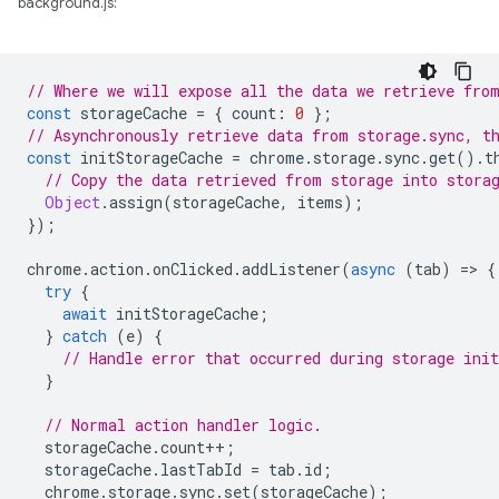
background.js:
// Where we will expose all the data we retrieve fro
const
storageCache
=
{
count
:
0
};
// Asynchronously retrieve data from storage.sync, t
const
initStorageCache
=
chrome
.
storage
.
sync
.
get
().
t
// Copy the data retrieved from storage into stora
Object
.
assign
(
storageCache
,
items
);
});
chrome
.
action
.
onClicked
.
addListener
(
async
(
tab
)
=
>
{
try
{
await
initStorageCache
;
}
catch
(
e
)
{
// Handle error that occurred during storage init
}
// Normal action handler logic.
storageCache
.
count
++
;
storageCache
.
lastTabId
=
tab
.
id
;
chrome
.
storage
.
sync
.
set
(
storageCache
);