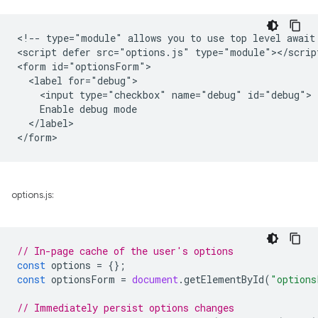
<!-- type="module" allows you to use top level await 
<script defer src="options.js" type="module"></script
<form id="optionsForm">

  <label for="debug">

    <input type="checkbox" name="debug" id="debug">

    Enable debug mode

  </label>

options.js:
// In-page cache of the user's options
const
options
=
{};
const
optionsForm
=
document
.
getElementById
(
"options
// Immediately persist options changes