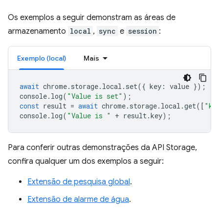
Os exemplos a seguir demonstram as áreas de
armazenamento
local
,
sync
e
session
:
Exemplo (local)
Mais
await
chrome
.
storage
.
local
.
set
({
key
:
value
});
console
.
log
(
"Value is set"
);
const
result
=
await
chrome
.
storage
.
local
.
get
([
"ke
console
.
log
(
"Value is "
+
result
.
key
);
Para conferir outras demonstrações da API Storage,
confira qualquer um dos exemplos a seguir:
Extensão de pesquisa global
.
Extensão de alarme de água
.