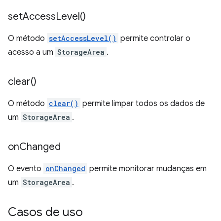
set
Access
Level(
)
O método
setAccessLevel()
permite controlar o
acesso a um
StorageArea
.
clear(
)
O método
clear()
permite limpar todos os dados de
um
StorageArea
.
on
Changed
O evento
onChanged
permite monitorar mudanças em
um
StorageArea
.
Casos de uso