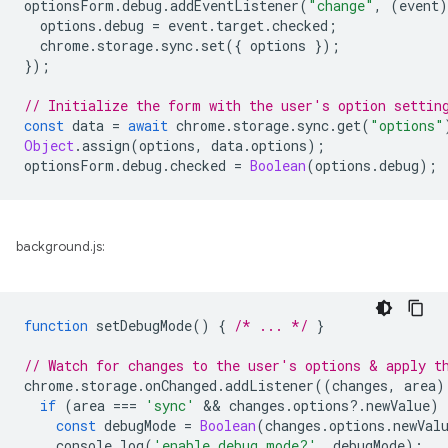
optionsForm
.
debug
.
addEventListener
(
"change"
,
(
event
)
options
.
debug
=
event
.
target
.
checked
;
chrome
.
storage
.
sync
.
set
({
options
});
});
// Initialize the form with the user's option settin
const
data
=
await
chrome
.
storage
.
sync
.
get
(
"options"
Object
.
assign
(
options
,
data
.
options
);
optionsForm
.
debug
.
checked
=
Boolean
(
options
.
debug
);
background.js:
function
setDebugMode
()
{
/* ... */
}
// Watch for changes to the user's options & apply t
chrome
.
storage
.
onChanged
.
addListener
((
changes
,
area
)
if
(
area
===
'sync'
 && 
changes
.
options
?
.
newValue
)
const
debugMode
=
Boolean
(
changes
.
options
.
newVal
console
.
log
(
'enable debug mode?'
,
debugMode
);