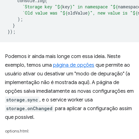
console
.
log
(
`Storage key "
${
key
}
" in namespace "
${
namespac
`Old value was "
${
oldValue
}
", new value is "
${
);
}
});
Podemos ir ainda mais longe com essa ideia. Neste
exemplo, temos uma
página de opções
que permite ao
usuário ativar ou desativar um "modo de depuração" (a
implementação não é mostrada aqui). A página de
opções salva imediatamente as novas configurações em
storage.sync
, e o service worker usa
storage.onChanged
para aplicar a configuração assim
que possível.
options.html: