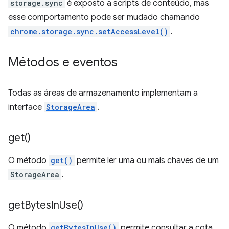
storage.sync
é exposto a scripts de conteúdo, mas
esse comportamento pode ser mudado chamando
chrome.storage.sync.setAccessLevel()
.
Métodos e eventos
Todas as áreas de armazenamento implementam a
interface
StorageArea
.
get(
)
O método
get()
permite ler uma ou mais chaves de um
StorageArea
.
get
Bytes
In
Use(
)
O método
getBytesInUse()
permite consultar a cota