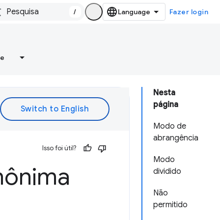
/
Fazer login
re
Nesta
página
Modo de
abrangência
Isso foi útil?
Modo
nônima
dividido
Não
permitido