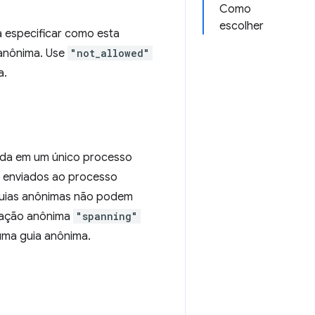
Como
escolher
 especificar como esta
anônima. Use
"not_allowed"
a.
tada em um único processo
 enviados ao processo
guias anônimas não podem
gação anônima
"spanning"
uma guia anônima.