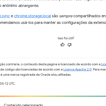
o anônimo
abrangente
.
e.sync
e
chrome.storage.local
são
sempre
compartilhados en
mendamos usá-los para manter as configurações da extens
Isso foi útil?
ção contrária, o conteúdo desta página é licenciado de acordo com a
Lic
s de código são licenciadas de acordo com a
Licença Apache 2.0
. Para mai
 é uma marca registrada da Oracle e/ou afiliadas.
-05-12 UTC.
Conteúdo relacionado