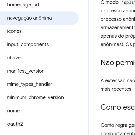
O modo
"spli
homepage
_
url
processo anôni
navegação anônima
processo anôni
armazenamento
ícones
apenas do próp
input
_
components
anônimas). Os 
chave
Não permi
manifest
_
version
A extensão não
mime
_
types
_
handler
mais recentes.
minimum
_
chrome
_
version
Como esc
nome
oauth2
Como regra ger
comportament