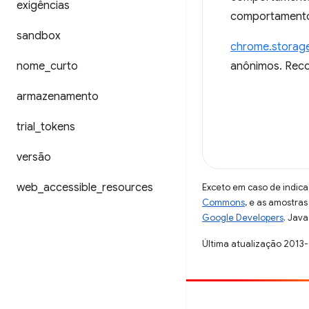
exigências
comportament
sandbox
chrome.storag
nome
_
curto
anônimos. Reco
armazenamento
trial
_
tokens
versão
web
_
accessible
_
resources
Exceto em caso de indica
Commons
, e as amostra
Google Developers
. Java
Última atualização 2013
Contribuir