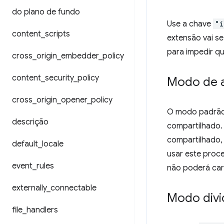
do plano de fundo
Use a chave
"i
content
_
scripts
extensão vai s
para impedir q
cross
_
origin
_
embedder
_
policy
content
_
security
_
policy
Modo de 
cross
_
origin
_
opener
_
policy
O modo padrã
descrição
compartilhado.
compartilhado,
default
_
locale
usar este proc
event
_
rules
não poderá car
externally
_
connectable
Modo divi
file
_
handlers