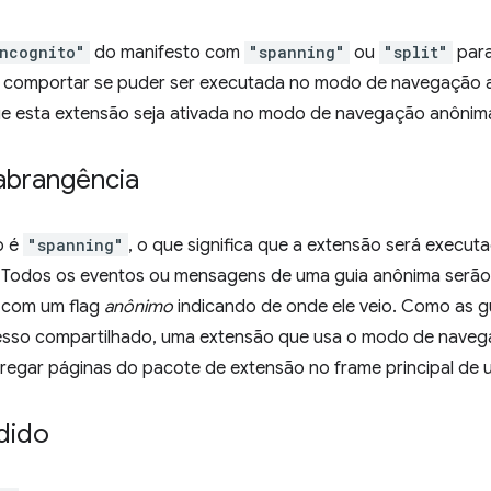
ncognito"
do manifesto com
"spanning"
ou
"split"
para
e comportar se puder ser executada no modo de navegação 
ue esta extensão seja ativada no modo de navegação anônim
abrangência
o é
"spanning"
, o que significa que a extensão será execu
 Todos os eventos ou mensagens de uma guia anônima serão
 com um flag
anônimo
indicando de onde ele veio. Como as 
esso compartilhado, uma extensão que usa o modo de nave
regar páginas do pacote de extensão no frame principal de 
dido