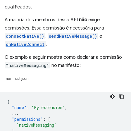
qualificados.
A maioria dos membros dessa API
não
exige
permissões. Essa permissão é necessária para
connectNative()
,
sendNativeMessage()
e
onNativeConnect
.
O exemplo a seguir mostra como declarar a permissão
"nativeMessaging"
no manifesto:
manifest.json:
{
"name"
:
"My extension"
,
...
"permissions"
:
[
"nativeMessaging"
],