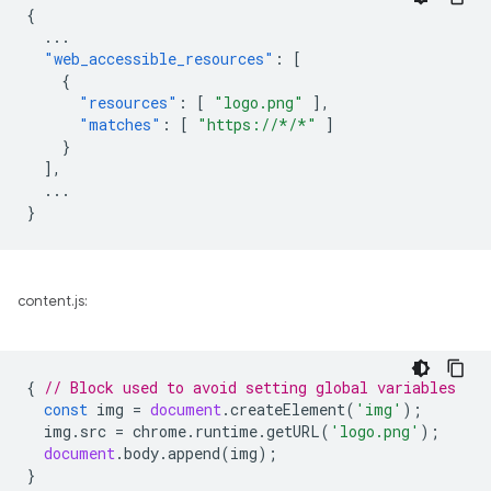
{
...
"web_accessible_resources"
:
[
{
"resources"
:
[
"logo.png"
],
"matches"
:
[
"https://*/*"
]
}
],
...
}
content.js:
{
// Block used to avoid setting global variables
const
img
=
document
.
createElement
(
'img'
);
img
.
src
=
chrome
.
runtime
.
getURL
(
'logo.png'
);
document
.
body
.
append
(
img
);
}