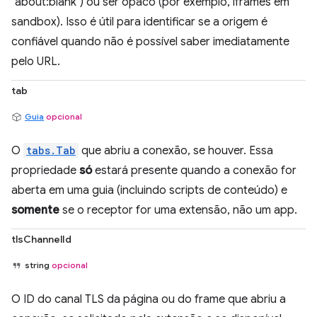
"about:blank") ou ser opaco (por exemplo, iframes em
sandbox). Isso é útil para identificar se a origem é
confiável quando não é possível saber imediatamente
pelo URL.
tab
Guia
opcional
O
tabs.Tab
que abriu a conexão, se houver. Essa
propriedade
só
estará presente quando a conexão for
aberta em uma guia (incluindo scripts de conteúdo) e
somente
se o receptor for uma extensão, não um app.
tlsChannelId
string
opcional
O ID do canal TLS da página ou do frame que abriu a