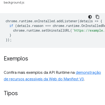
background.js:
chrome
.
runtime
.
onInstalled
.
addListener
(
details
=
>
{
if
(
details
.
reason
===
chrome
.
runtime
.
OnInstalledR
chrome
.
runtime
.
setUninstallURL
(
'https://example.
}
});
Exemplos
Confira mais exemplos da API Runtime na
demonstração
de recursos acessíveis da Web do Manifest V3
.
Tipos