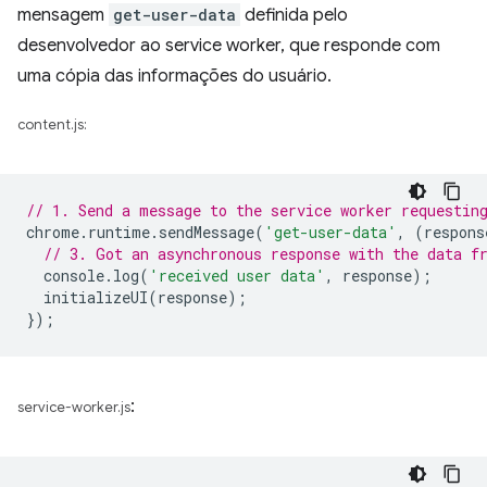
mensagem
get-user-data
definida pelo
desenvolvedor ao service worker, que responde com
uma cópia das informações do usuário.
content.js:
// 1. Send a message to the service worker requestin
chrome
.
runtime
.
sendMessage
(
'get-user-data'
,
(
respons
// 3. Got an asynchronous response with the data f
console
.
log
(
'received user data'
,
response
);
initializeUI
(
response
);
});
:
service-worker.js