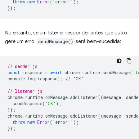
throw
new
Error
(
'error!'
);
});
No entanto, se um listener responder antes que outro
gere um erro,
sendMessage()
será bem-sucedida:
// sender.js
const
response
=
await
chrome
.
runtime
.
sendMessage
(
't
console
.
log
(
response
);
// "OK"
// listener.js
chrome
.
runtime
.
onMessage
.
addListener
((
message
,
sende
sendResponse
(
'OK'
);
});
chrome
.
runtime
.
onMessage
.
addListener
((
message
,
sende
throw
new
Error
(
'error!'
);
});