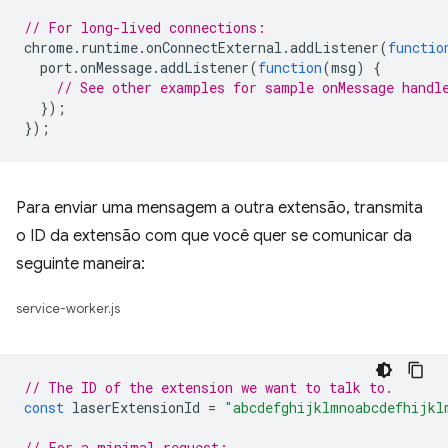
// For long-lived connections:
chrome
.
runtime
.
onConnectExternal
.
addListener
(
functio
port
.
onMessage
.
addListener
(
function
(
msg
)
{
// See other examples for sample onMessage handl
});
});
Para enviar uma mensagem a outra extensão, transmita
o ID da extensão com que você quer se comunicar da
seguinte maneira:
service-worker.js
// The ID of the extension we want to talk to.
const
laserExtensionId
=
"abcdefghijklmnoabcdefhijkl
// For a minimal request: