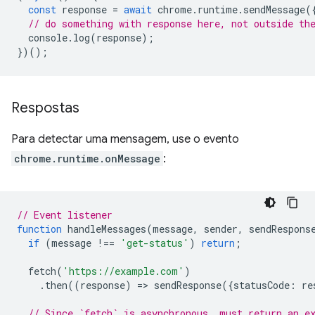
const
response
=
await
chrome
.
runtime
.
sendMessage
(
// do something with response here, not outside th
console
.
log
(
response
);
})();
Respostas
Para detectar uma mensagem, use o evento
chrome.runtime.onMessage
:
// Event listener
function
handleMessages
(
message
,
sender
,
sendRespons
if
(
message
!==
'get-status'
)
return
;
fetch
(
'https://example.com'
)
.
then
((
response
)
=
>
sendResponse
({
statusCode
:
re
// Since `fetch` is asynchronous, must return an e