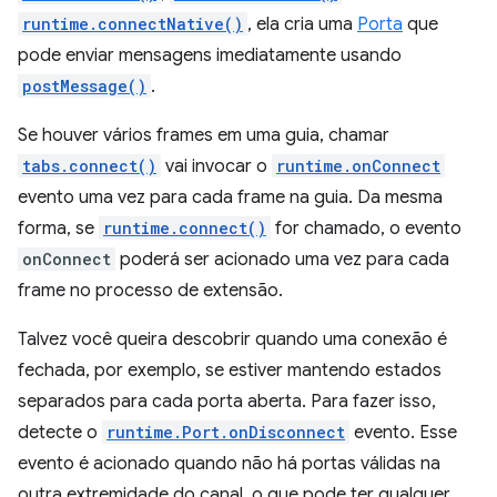
runtime.connectNative()
, ela cria uma
Porta
que
pode enviar mensagens imediatamente usando
postMessage()
.
Se houver vários frames em uma guia, chamar
tabs.connect()
vai invocar o
runtime.onConnect
evento uma vez para cada frame na guia. Da mesma
forma, se
runtime.connect()
for chamado, o evento
onConnect
poderá ser acionado uma vez para cada
frame no processo de extensão.
Talvez você queira descobrir quando uma conexão é
fechada, por exemplo, se estiver mantendo estados
separados para cada porta aberta. Para fazer isso,
detecte o
runtime.Port.onDisconnect
evento. Esse
evento é acionado quando não há portas válidas na
outra extremidade do canal, o que pode ter qualquer