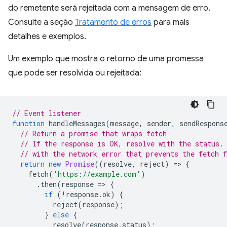
do remetente será rejeitada com a mensagem de erro.
Consulte a seção
Tratamento de erros
para mais
detalhes e exemplos.
Um exemplo que mostra o retorno de uma promessa
que pode ser resolvida ou rejeitada:
// Event listener
function
handleMessages
(
message
,
sender
,
sendRespons
// Return a promise that wraps fetch
// If the response is OK, resolve with the status.
// with the network error that prevents the fetch 
return
new
Promise
((
resolve
,
reject
)
=
>
{
fetch
(
'https://example.com'
)
.
then
(
response
=
>
{
if
(
!
response
.
ok
)
{
reject
(
response
);
}
else
{
resolve
(
response
.
status
);