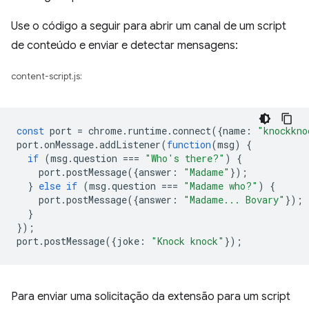
Use o código a seguir para abrir um canal de um script
de conteúdo e enviar e detectar mensagens:
content-script.js:
const
port
=
chrome
.
runtime
.
connect
({
name
:
"knockkno
port
.
onMessage
.
addListener
(
function
(
msg
)
{
if
(
msg
.
question
===
"Who's there?"
)
{
port
.
postMessage
({
answer
:
"Madame"
});
}
else
if
(
msg
.
question
===
"Madame who?"
)
{
port
.
postMessage
({
answer
:
"Madame... Bovary"
});
}
});
port
.
postMessage
({
joke
:
"Knock knock"
});
Para enviar uma solicitação da extensão para um script