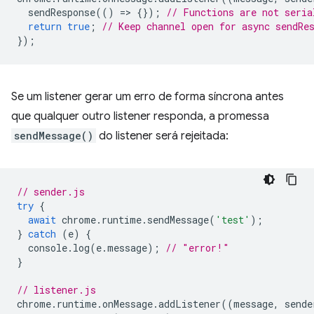
sendResponse
(()
=
>
{});
// Functions are not seria
return
true
;
// Keep channel open for async sendRe
});
Se um listener gerar um erro de forma síncrona antes
que qualquer outro listener responda, a promessa
sendMessage()
do listener será rejeitada:
// sender.js
try
{
await
chrome
.
runtime
.
sendMessage
(
'test'
);
}
catch
(
e
)
{
console
.
log
(
e
.
message
);
// "error!"
}
// listener.js
chrome
.
runtime
.
onMessage
.
addListener
((
message
,
sende