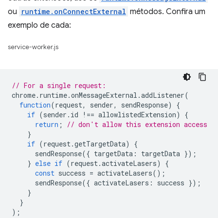
ou
runtime.onConnectExternal
métodos. Confira um
exemplo de cada:
service-worker.js
// For a single request:
chrome
.
runtime
.
onMessageExternal
.
addListener
(
function
(
request
,
sender
,
sendResponse
)
{
if
(
sender
.
id
!==
allowlistedExtension
)
{
return
;
// don't allow this extension access
}
if
(
request
.
getTargetData
)
{
sendResponse
({
targetData
:
targetData
});
}
else
if
(
request
.
activateLasers
)
{
const
success
=
activateLasers
();
sendResponse
({
activateLasers
:
success
});
}
}
);