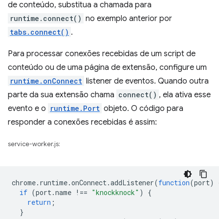
de conteúdo, substitua a chamada para
runtime.connect()
no exemplo anterior por
tabs.connect()
.
Para processar conexões recebidas de um script de
conteúdo ou de uma página de extensão, configure um
runtime.onConnect
listener de eventos. Quando outra
parte da sua extensão chama
connect()
, ela ativa esse
evento e o
runtime.Port
objeto. O código para
responder a conexões recebidas é assim:
service-worker.js:
chrome
.
runtime
.
onConnect
.
addListener
(
function
(
port
)
if
(
port
.
name
!==
"knockknock"
)
{
return
;
}