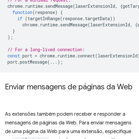
chrome
.
runtime
.
sendMessage
(
laserExtensionId
,
{
getTar
function
(
response
)
{
if
(
targetInRange
(
response
.
targetData
))
chrome
.
runtime
.
sendMessage
(
laserExtensionId
,
{
}
);
// For a long-lived connection:
const
port
=
chrome
.
runtime
.
connect
(
laserExtensionId
port
.
postMessage
(...);
Enviar mensagens de páginas da Web
As extensões também podem receber e responder a
mensagens de páginas da Web. Para enviar mensagens
de uma página da Web para uma extensão, especifique