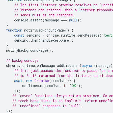
// The first listener promise resolves to `undef
// listener can respond. When a listener respond
// sends null as the response.
console
.
assert
(
message
===
null
);
}
function
notifyBackgroundPage
()
{
const
sending
=
chrome
.
runtime
.
sendMessage
(
'test
sending
.
then
(
handleResponse
);
}
notifyBackgroundPage
();
// background.js
chrome
.
runtime
.
onMessage
.
addListener
(
async
(
message
)
// This just causes the function to pause for a 
// is *not* returned from the listener so it doe
await
new
Promise
(
resolve
=
>
{
setTimeout
(
resolve
,
1
,
'OK'
);
});
// `async` functions always return promises. So o
// reach here there is an implicit `return undefi
// `undefined` responses to `null`.
});