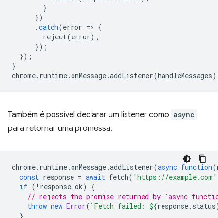
}
})
.
catch
(
error
=
>
{
reject
(
error
);
});
});
}
chrome
.
runtime
.
onMessage
.
addListener
(
handleMessages
)
Também é possível declarar um listener como
async
para retornar uma promessa:
chrome
.
runtime
.
onMessage
.
addListener
(
async
function
(
const
response
=
await
fetch
(
'https://example.com'
if
(
!
response
.
ok
)
{
// rejects the promise returned by `async functi
throw
new
Error
(
`Fetch failed: 
${
response
.
status
}