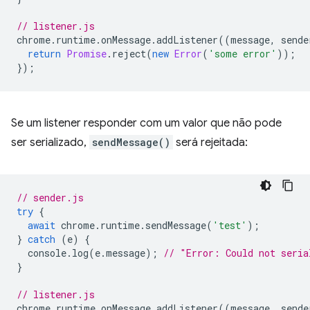
// listener.js
chrome
.
runtime
.
onMessage
.
addListener
((
message
,
sende
return
Promise
.
reject
(
new
Error
(
'some error'
));
});
Se um listener responder com um valor que não pode
ser serializado,
sendMessage()
será rejeitada:
// sender.js
try
{
await
chrome
.
runtime
.
sendMessage
(
'test'
);
}
catch
(
e
)
{
console
.
log
(
e
.
message
);
// "Error: Could not seria
}
// listener.js
chrome
.
runtime
.
onMessage
.
addListener
((
message
,
sende