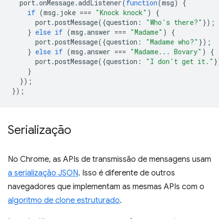
port
.
onMessage
.
addListener
(
function
(
msg
)
{
if
(
msg
.
joke
===
"Knock knock"
)
{
port
.
postMessage
({
question
:
"Who's there?"
});
}
else
if
(
msg
.
answer
===
"Madame"
)
{
port
.
postMessage
({
question
:
"Madame who?"
});
}
else
if
(
msg
.
answer
===
"Madame... Bovary"
)
{
port
.
postMessage
({
question
:
"I don't get it."
}
}
});
});
Serialização
No Chrome, as APIs de transmissão de mensagens usam
a serialização JSON
. Isso é diferente de outros
navegadores que implementam as mesmas APIs com o
algoritmo de clone estruturado
.