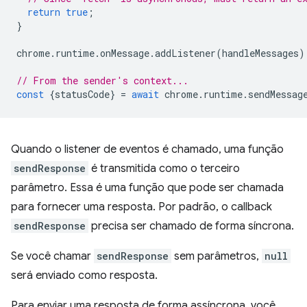
return
true
;
}
chrome
.
runtime
.
onMessage
.
addListener
(
handleMessages
)
// From the sender's context...
const
{
statusCode
}
=
await
chrome
.
runtime
.
sendMessag
Quando o listener de eventos é chamado, uma função
sendResponse
é transmitida como o terceiro
parâmetro. Essa é uma função que pode ser chamada
para fornecer uma resposta. Por padrão, o callback
sendResponse
precisa ser chamado de forma síncrona.
Se você chamar
sendResponse
sem parâmetros,
null
será enviado como resposta.
Para enviar uma resposta de forma assíncrona, você