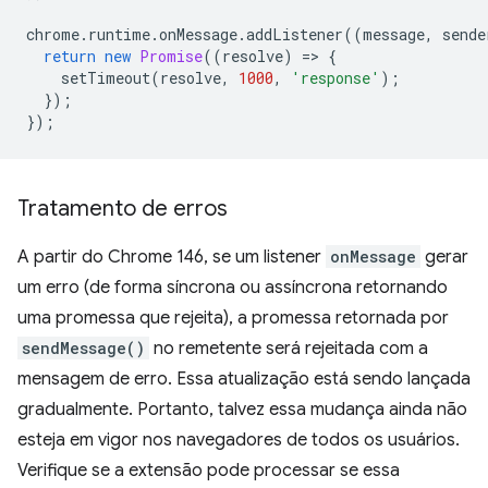
chrome
.
runtime
.
onMessage
.
addListener
((
message
,
sende
return
new
Promise
((
resolve
)
=
>
{
setTimeout
(
resolve
,
1000
,
'response'
);
});
});
Tratamento de erros
A partir do Chrome 146, se um listener
onMessage
gerar
um erro (de forma síncrona ou assíncrona retornando
uma promessa que rejeita), a promessa retornada por
sendMessage()
no remetente será rejeitada com a
mensagem de erro. Essa atualização está sendo lançada
gradualmente. Portanto, talvez essa mudança ainda não
esteja em vigor nos navegadores de todos os usuários.
Verifique se a extensão pode processar se essa