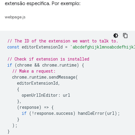
extensão específica. Por exemplo:
webpage.js
// The ID of the extension we want to talk to.
const
editorExtensionId
=
'abcdefghijklmnoabcdefhijk
// Check if extension is installed
if
(
chrome
 && 
chrome
.
runtime
)
{
// Make a request:
chrome
.
runtime
.
sendMessage
(
editorExtensionId
,
{
openUrlInEditor
:
url
},
(
response
)
=
>
{
if
(
!
response
.
success
)
handleError
(
url
);
}
);
}