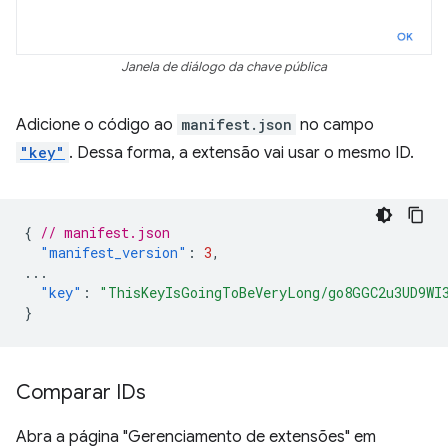
Janela de diálogo da chave pública
Adicione o código ao
manifest.json
no campo
"key"
. Dessa forma, a extensão vai usar o mesmo ID.
{
// manifest.json
"manifest_version"
:
3
,
...
"key"
:
"ThisKeyIsGoingToBeVeryLong/go8GGC2u3UD9WI
}
Comparar IDs
Abra a página "Gerenciamento de extensões" em