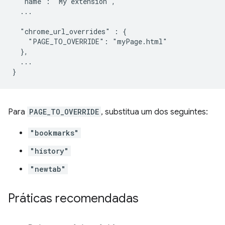
  "name": "My extension",

  ...

  "chrome_url_overrides" : {

    "PAGE_TO_OVERRIDE": "myPage.html"

  },

  ...

Para
PAGE_TO_OVERRIDE
, substitua um dos seguintes:
"bookmarks"
"history"
"newtab"
Práticas recomendadas