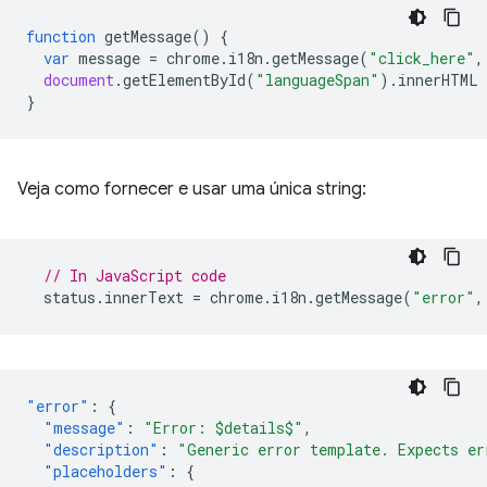
function
getMessage
()
{
var
message
=
chrome
.
i18n
.
getMessage
(
"click_here"
,
document
.
getElementById
(
"languageSpan"
).
innerHTML
}
Veja como fornecer e usar uma única string:
// In JavaScript code
status
.
innerText
=
chrome
.
i18n
.
getMessage
(
"error"
,
"error"
:
{
"message"
:
"Error: $details$"
,
"description"
:
"Generic error template. Expects er
"placeholders"
:
{