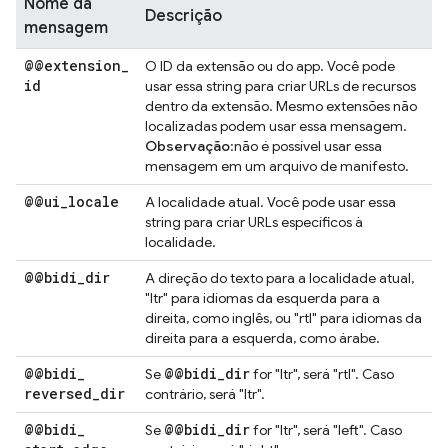
Nome da
Descrição
mensagem
@@extension
_
O ID da extensão ou do app. Você pode
id
usar essa string para criar URLs de recursos
dentro da extensão. Mesmo extensões não
localizadas podem usar essa mensagem.
Observação
:não é possível usar essa
mensagem em um arquivo de manifesto.
@@ui
_
locale
A localidade atual. Você pode usar essa
string para criar URLs específicos à
localidade.
@@bidi
_
dir
A direção do texto para a localidade atual,
"ltr" para idiomas da esquerda para a
direita, como inglês, ou "rtl" para idiomas da
direita para a esquerda, como árabe.
@@bidi
_
@@bidi
_
dir
Se
for "ltr", será "rtl". Caso
reversed
_
dir
contrário, será "ltr".
@@bidi
_
@@bidi
_
dir
Se
for "ltr", será "left". Caso