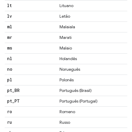
lt
Lituano
lv
Letão
ml
Malaiala
mr
Marati
ms
Malaio
nl
Holandês
no
Norueguês
pl
Polonês
pt
_
BR
Português (Brasil)
pt
_
PT
Português (Portugal)
ro
Romeno
ru
Russo