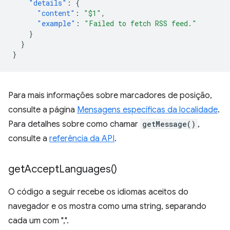
"details"
:
{
"content"
:
"$1"
,
"example"
:
"Failed to fetch RSS feed."
}
}
}
Para mais informações sobre marcadores de posição,
consulte a página
Mensagens específicas da localidade
.
Para detalhes sobre como chamar
getMessage()
,
consulte a
referência da API
.
get
Accept
Languages(
)
O código a seguir recebe os idiomas aceitos do
navegador e os mostra como uma string, separando
cada um com ",".