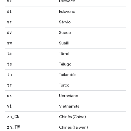
sk
Eslovaco
sl
Esloveno
sr
Sérvio
sv
Sueco
sw
Suaíli
ta
Tâmil
te
Télugo
th
Tailandês
tr
Turco
uk
Ucraniano
vi
Vietnamita
zh
_
CN
Chinês (China)
zh
_
TW
Chinês (Taiwan)