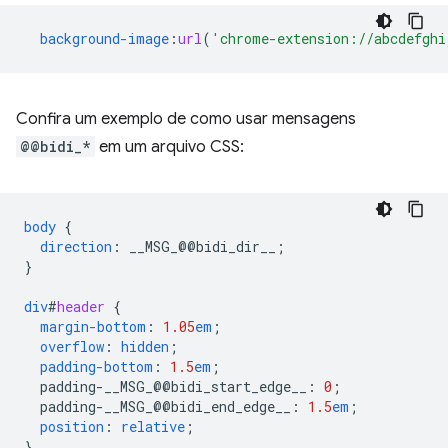
background-image
:
url
(
'chrome-extension://abcdefghi
Confira um exemplo de como usar mensagens
@@bidi_*
em um arquivo CSS:
body
{
direction
:
__MSG_
@@
bidi_dir__
;
}
div
#
header
{
margin-bottom
:
1.05
em
;
overflow
:
hidden
;
padding-bottom
:
1.5
em
;
padding-__MSG_@@
bidi_start_edge__
:
0
;
padding-__MSG_@@
bidi_end_edge__
:
1.5
em
;
position
:
relative
;
}