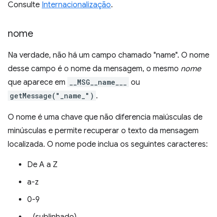
Consulte
Internacionalização
.
nome
Na verdade, não há um campo chamado "name". O nome
desse campo é o nome da mensagem, o mesmo
nome
que aparece em
__MSG__name___
ou
getMessage("_name_")
.
O nome é uma chave que não diferencia maiúsculas de
minúsculas e permite recuperar o texto da mensagem
localizada. O nome pode inclua os seguintes caracteres:
De A a Z
a-z
0-9