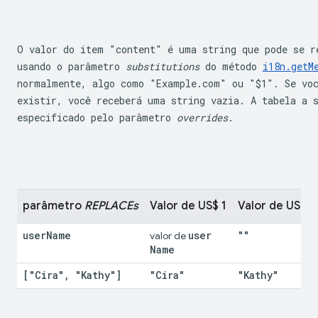
O valor do item "content" é uma string que pode se re
usando o parâmetro 
substitutions
 do método 
i18n.getM
normalmente, algo como "Example.com" ou "$1". Se voc
existir, você receberá uma string vazia. A tabela a 
especificado pelo parâmetro 
overrides
.
parâmetro 
REPLACEs
Valor de US$ 1
Valor de US $2
user
Name
user
""
valor de 
Name
["Cira"
,
 "Kathy"]
"Cira"
"Kathy"