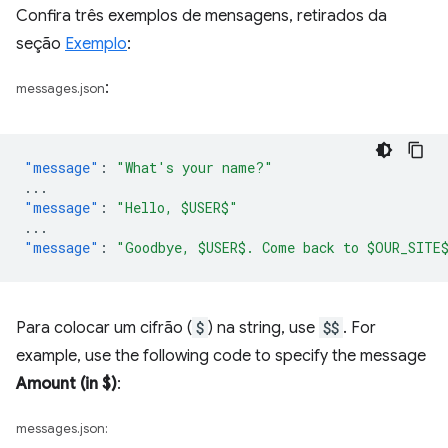
Confira três exemplos de mensagens, retirados da
seção
Exemplo
:
:
messages.json
"message"
:
"What's your name?"
...
"message"
:
"Hello, $USER$"
...
"message"
:
"Goodbye, $USER$. Come back to $OUR_SITE
Para colocar um cifrão (
$
) na string, use
$$
. For
example, use the following code to specify the message
Amount (in $)
:
messages.json: