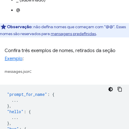
_ (sublinhado)
@
Observação
: não defina nomes que começam com "@@". Esses
nomes são reservados para
mensagens predefinidas
.
Confira três exemplos de nomes, retirados da seção
Exemplo
:
:
messages.json
"prompt_for_name"
:
{
...
},
"hello"
:
{
...
},
"bye"
:
{