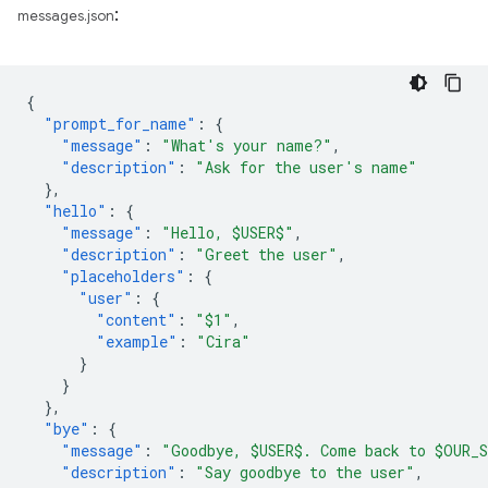
:
messages.json
{
"prompt_for_name"
:
{
"message"
:
"What's your name?"
,
"description"
:
"Ask for the user's name"
},
"hello"
:
{
"message"
:
"Hello, $USER$"
,
"description"
:
"Greet the user"
,
"placeholders"
:
{
"user"
:
{
"content"
:
"$1"
,
"example"
:
"Cira"
}
}
},
"bye"
:
{
"message"
:
"Goodbye, $USER$. Come back to $OUR_
"description"
:
"Say goodbye to the user"
,