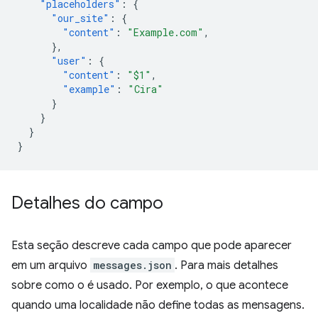
"placeholders"
:
{
"our_site"
:
{
"content"
:
"Example.com"
,
},
"user"
:
{
"content"
:
"$1"
,
"example"
:
"Cira"
}
}
}
}
Detalhes do campo
Esta seção descreve cada campo que pode aparecer
em um arquivo
messages.json
. Para mais detalhes
sobre como o é usado. Por exemplo, o que acontece
quando uma localidade não define todas as mensagens.