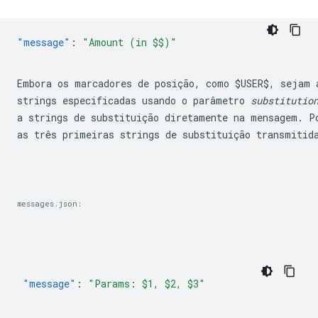
"message"
:
Embora os marcadores de posição, como 
$USER$
, sejam 
strings especificadas usando o parâmetro 
substitutio
a strings de substituição diretamente na mensagem. Po
as três primeiras strings de substituição transmitid
messages.json:
"message"
:
"Params: $1, $2, $3"