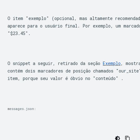
O item "exemplo" (opcional, mas altamente recomendad
"$23.45"
.
O snippet a seguir, retirado da seção 
Exemplo
, mostr
contém dois marcadores de posição chamados "our_site
item, porque seu valor é óbvio no "conteúdo" .
messages.json: