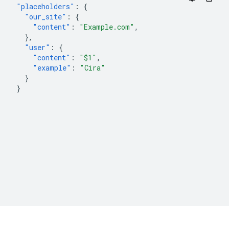
"placeholders"
:
{
"our_site"
:
{
"content"
:
"Example.com"
,
},
"user"
:
{
"content"
:
"$1"
,
"example"
:
"Cira"
}
}