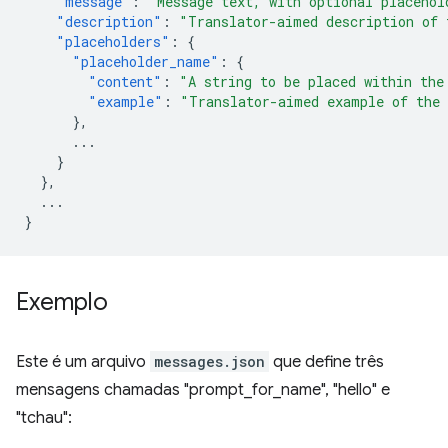
"message"
:
"Message text, with optional placehol
"description"
:
"Translator-aimed description of 
"placeholders"
:
{
"placeholder_name"
:
{
"content"
:
"A string to be placed within the
"example"
:
"Translator-aimed example of the 
},
...
}
},
...
}
Exemplo
Este é um arquivo
messages.json
que define três
mensagens chamadas "prompt_for_name", "hello" e
"tchau":