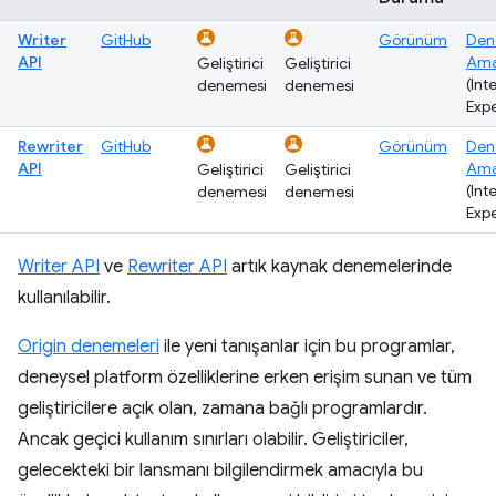
Writer
GitHub
Görünüm
De
API
Ama
Geliştirici
Geliştirici
(Int
denemesi
denemesi
Exp
Rewriter
GitHub
Görünüm
De
API
Ama
Geliştirici
Geliştirici
(Int
denemesi
denemesi
Exp
Writer API
ve
Rewriter API
artık kaynak denemelerinde
kullanılabilir.
Origin denemeleri
ile yeni tanışanlar için bu programlar,
deneysel platform özelliklerine erken erişim sunan ve tüm
geliştiricilere açık olan, zamana bağlı programlardır.
Ancak geçici kullanım sınırları olabilir. Geliştiriciler,
gelecekteki bir lansmanı bilgilendirmek amacıyla bu