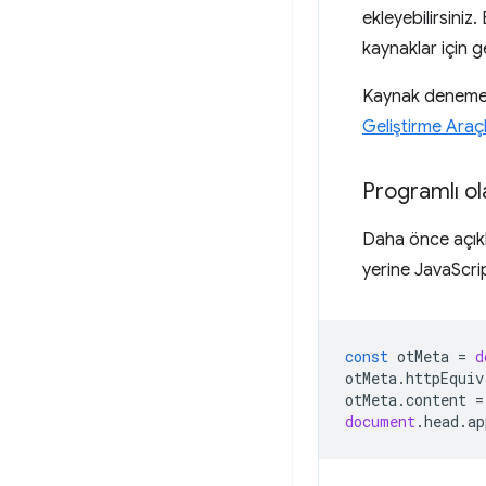
ekleyebilirsiniz
kaynaklar için g
Kaynak deneme ç
Geliştirme Araçla
Programlı ol
Daha önce açıkl
yerine JavaScript
const
otMeta
=
d
otMeta
.
httpEquiv
otMeta
.
content
=
document
.
head
.
ap