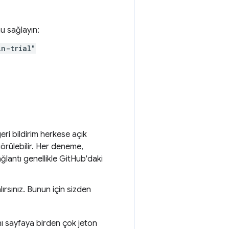
nu sağlayın:
in-trial"
ri bildirim herkese açık
görülebilir. Her deneme,
ğlantı genellikle GitHub'daki
rsınız. Bunun için sizden
nı sayfaya birden çok jeton