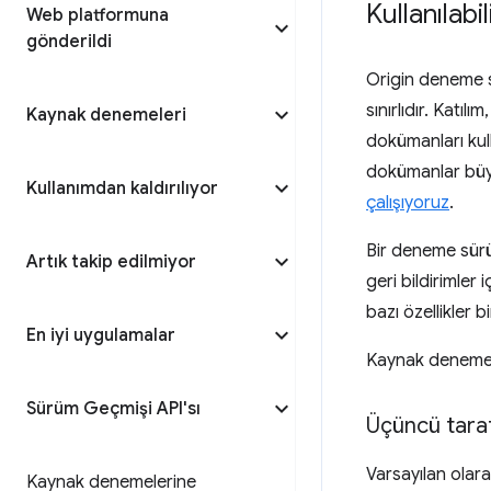
Kullanılabili
Web platformuna
gönderildi
Origin deneme sür
sınırlıdır. Katı
Kaynak denemeleri
dokümanları kull
dokümanlar büyük
Kullanımdan kaldırılıyor
çalışıyoruz
.
Bir deneme sürü
Artık takip edilmiyor
geri bildirimler 
bazı özellikler
En iyi uygulamalar
Kaynak deneme
Sürüm Geçmişi API'sı
Üçüncü tara
Varsayılan olara
Kaynak denemelerine