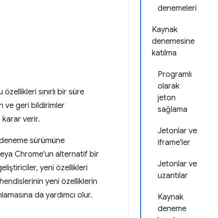
denemeleri
Kaynak
denemesine
katılma
Programlı
olarak
ellikleri sınırlı bir süre
jeton
 ve geri bildirimler
sağlama
karar verir.
Jetonlar ve
nak deneme sürümüne
iframe'ler
 veya Chrome'un alternatif bir
Jetonlar ve
iriciler, yeni özellikleri
uzantılar
ndislerinin yeni özelliklerin
 anlamasına da yardımcı olur.
Kaynak
deneme