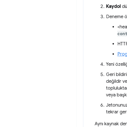
Kaydol
düğ
Deneme öze
<hea
con
HTTP
Prog
Yeni özelli
Geri bildi
değildir v
toplulukta
veya başka
Jetonunuzu
tekrar ger
Aynı kaynak den