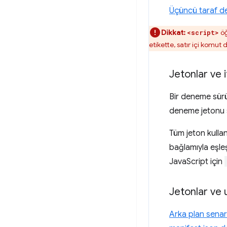
Üçüncü taraf d
Dikkat:
öğ
<script>
etikette, satır içi komut
Jetonlar ve 
Bir deneme sürü
deneme jetonu s
Tüm jeton kulla
bağlamıyla eşleş
JavaScript için
Jetonlar ve 
Arka plan sena