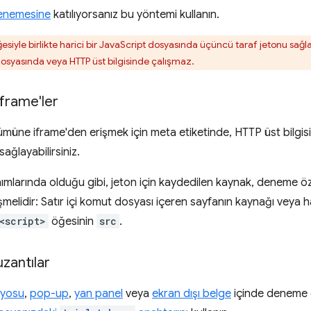
enemesine
katılıyorsanız bu yöntemi kullanın.
esiyle birlikte harici bir JavaScript dosyasında üçüncü taraf jetonu sağ
 dosyasında veya HTTP üst bilgisinde çalışmaz.
iframe'ler
müne iframe'den erişmek için meta etiketinde, HTTP üst bilgi
ağlayabilirsiniz.
nımlarında olduğu gibi, jeton için kaydedilen kaynak, deneme öz
melidir: Satır içi komut dosyası içeren sayfanın kaynağı veya h
<script>
öğesinin
src
.
uzantılar
ryosu
,
pop-up
,
yan panel
veya
ekran dışı belge
içinde deneme öz