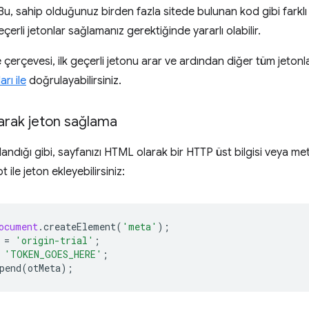
. Bu, sahip olduğunuz birden fazla sitede bulunan kod gibi fark
eçerli jetonlar sağlamanız gerektiğinde yararlı olabilir.
erçevesi, ilk geçerli jetonu arar ve ardından diğer tüm jetonl
rı ile
doğrulayabilirsiniz.
arak jeton sağlama
andığı gibi, sayfanızı HTML olarak bir HTTP üst bilgisi veya me
 ile jeton ekleyebilirsiniz:
ocument
.
createElement
(
'meta'
);
=
'origin-trial'
;
'TOKEN_GOES_HERE'
;
pend
(
otMeta
);