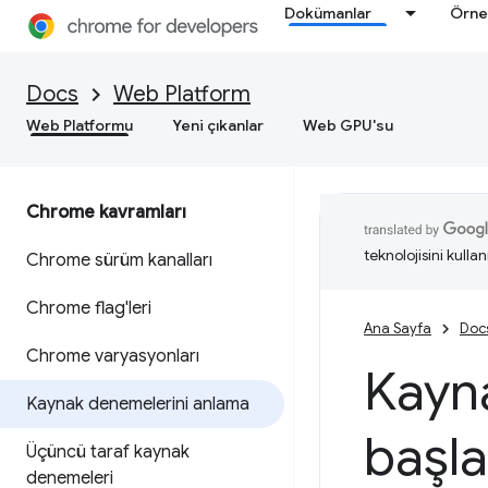
Dokümanlar
Örne
Docs
Web Platform
Web Platformu
Yeni çıkanlar
Web GPU'su
Chrome kavramları
teknolojisini kullan
Chrome sürüm kanalları
Chrome flag'leri
Ana Sayfa
Doc
Chrome varyasyonları
Kayn
Kaynak denemelerini anlama
başl
Üçüncü taraf kaynak
denemeleri