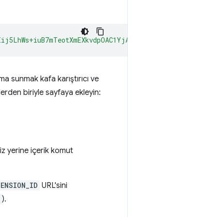
Iij5LhWs+iuB7mTeotXmEXkvdpOAC1YjAgAAAG97Im9yaWdpbiI6ImN
ma sunmak kafa karıştırıcı ve
rden biriyle sayfaya ekleyin:
iz yerine içerik komut
ENSION_ID
URL'sini
).