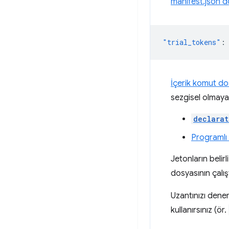
manifest.json d
"trial_tokens"
:
İçerik komut do
sezgisel olmayab
declarat
Programlı
Jetonların belir
dosyasının çalış
Uzantınızı den
kullanırsınız (ör.