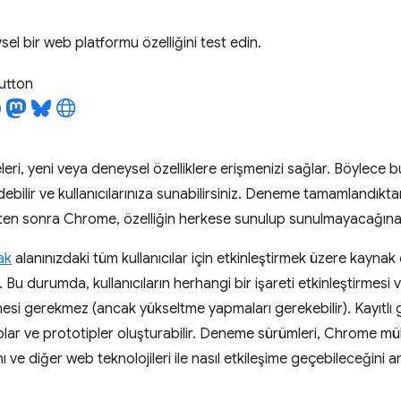
el bir web platformu özelliğini test edin.
utton
i, yeni veya deneysel özelliklere erişmenizi sağlar. Böylece bu öz
bilir ve kullanıcılarınıza sunabilirsiniz. Deneme tamamlandıktan
kten sonra Chrome, özelliğin herkese sunulup sunulmayacağına 
ak
alanınızdaki tüm kullanıcılar için etkinleştirmek üzere kay
z. Bu durumda, kullanıcıların herhangi bir işareti etkinleştirmesi
 gerekmez (ancak yükseltme yapmaları gerekebilir). Kayıtlı gelişt
ar ve prototipler oluşturabilir. Deneme sürümleri, Chrome mühe
ğını ve diğer web teknolojileri ile nasıl etkileşime geçebileceğini