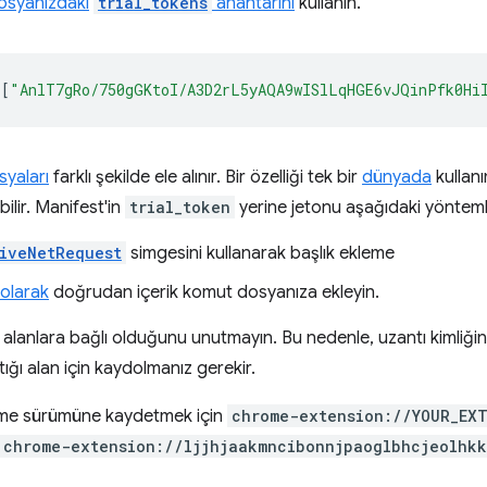
osyanızdaki
trial_tokens
anahtarını
kullanın.
[
"AnlT7gRo/750gGKtoI/A3D2rL5yAQA9wISlLqHGE6vJQinPfk0Hi
syaları
farklı şekilde ele alınır. Bir özelliği tek bir
dünyada
kullanı
ilir. Manifest'in
trial_token
yerine jetonu aşağıdaki yöntemle
iveNetRequest
simgesini kullanarak başlık ekleme
 olarak
doğrudan içerik komut dosyanıza ekleyin.
li alanlara bağlı olduğunu unutmayın. Bu nedenle, uzantı kimliğin
tığı alan için kaydolmanız gerekir.
eme sürümüne kaydetmek için
chrome-extension://YOUR_EXT
chrome-extension://ljjhjaakmncibonnjpaoglbhcjeolhkk