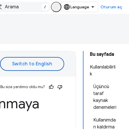
/
Oturum aç
Bu sayfada
Kullanılabilirli
k
Üçüncü
Bu size yardımcı oldu mu?
taraf
anmaya
kaynak
denemeleri
Kullanımda
n kaldırma