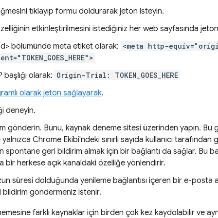
mesini tıklayıp formu doldurarak jeton isteyin.
lliğinin etkinleştirilmesini istediğiniz her web sayfasında jeto
d> bölümünde meta etiket olarak:
<meta http-equiv="orig
tent="TOKEN_GOES_HERE">
 başlığı olarak:
Origin-Trial: TOKEN_GOES_HERE
ramlı olarak jeton sağlayarak
.
ği deneyin.
rim gönderin. Bunu, kaynak deneme sitesi üzerinden yapın. Bu ge
e yalnızca Chrome Ekibi'ndeki sınırlı sayıda kullanıcı tarafından 
n spontane geri bildirim almak için bir bağlantı da sağlar. Bu ba
 bir herkese açık kanaldaki özelliğe yönlendirir.
n süresi dolduğunda yenileme bağlantısı içeren bir e-posta alı
i bildirim göndermeniz istenir.
emesine farklı kaynaklar için birden çok kez kaydolabilir ve ay