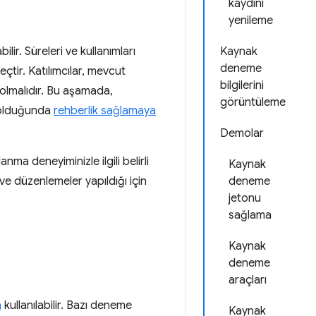
kaydını
yenileme
lir. Süreleri ve kullanımları
Kaynak
deneme
eçtir. Katılımcılar, mevcut
bilgilerini
 olmalıdır. Bu aşamada,
görüntüleme
n olduğunda
rehberlik sağlamaya
Demolar
 deneyiminizle ilgili belirli
Kaynak
ği ve düzenlemeler yapıldığı için
deneme
jetonu
sağlama
Kaynak
deneme
araçları
a
kullanılabilir. Bazı deneme
Kaynak