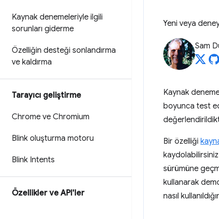
Kaynak denemeleriyle ilgili
Yeni veya deneys
sorunları giderme
Sam D
Özelliğin desteği sonlandırma
ve kaldırma
Kaynak denemeler
Tarayıcı geliştirme
boyunca test ede
Chrome ve Chromium
değerlendirildi
Blink oluşturma motoru
Bir özelliği
kayn
kaydolabilirsini
Blink Intents
sürümüne geçmesi
kullanarak demol
Özellikler ve API'ler
nasıl kullanıldı