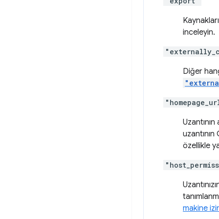
"export"
Kaynakları
inceleyin.
"externally_
Diğer hangi
"externa
"homepage_ur
Uzantının 
uzantının
özellikle ya
"host_permis
Uzantınızı
tanımlanmış
makine izin