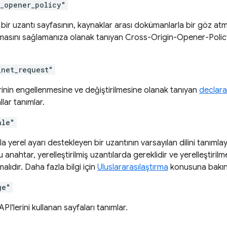
n_opener_policy"
bir uzantı sayfasının, kaynaklar arası dokümanlarla bir göz a
asını sağlamanıza olanak tanıyan Cross-Origin-Opener-Policy H
_net_request"
rinin engellenmesine ve değiştirilmesine olanak tanıyan
declar
llar tanımlar.
ale"
la yerel ayarı destekleyen bir uzantının varsayılan dilini tanımla
u anahtar, yerelleştirilmiş uzantılarda gereklidir ve yerelleştiril
alıdır. Daha fazla bilgi için
Uluslararasılaştırma
konusuna bakın
ge"
API'lerini kullanan sayfaları tanımlar.