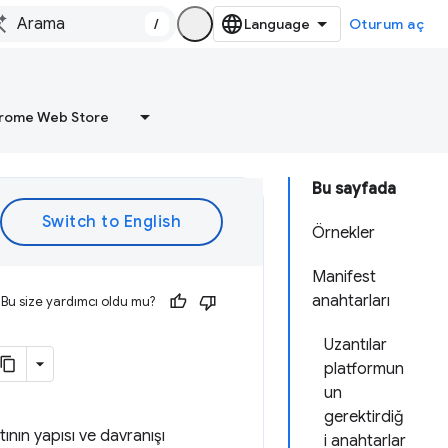
/
Oturum aç
rome Web Store
Bu sayfada
Örnekler
Manifest
anahtarları
Bu size yardımcı oldu mu?
Uzantılar
platformun
un
gerektirdiğ
ının yapısı ve davranışı
i anahtarlar