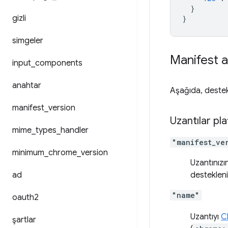
}
gizli
}
simgeler
Manifest a
input
_
components
anahtar
Aşağıda, destekl
manifest
_
version
Uzantılar pl
mime
_
types
_
handler
"manifest_ve
minimum
_
chrome
_
version
Uzantınızı
ad
destekleni
"name"
oauth2
Uzantıyı
C
şartlar