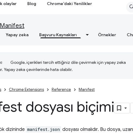
k olaylar
Blog
Chrome'daki Yenilikler
Manifest
Yapay zeka
Başvuru Kaynakları
Örnekler
Ch
Google, içerikleri tercih ettiğiniz dile çevirmek için yapay zeka
ır. Yapay zeka çevirilerinde hata olabilir.
s
Chrome Extensions
Reference
Manifest
est dosyası biçimi
kök dizininde
manifest.json
dosyası olmalıdır. Bu dosya, uzant