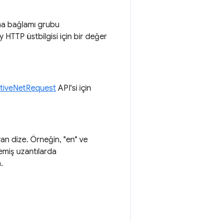
tma bağlamı grubu
TTP üstbilgisi için bir değer
ativeNetRequest
API'si için
yan dize. Örneğin, "en" ve
memiş uzantılarda
.