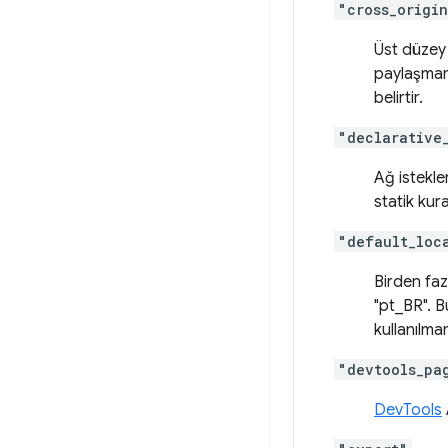
"cross_origi
Üst düzey 
paylaşmam
belirtir.
"declarative
Ağ istekle
statik kura
"default_loc
Birden faz
"pt_BR". B
kullanılmam
"devtools_pa
DevTools