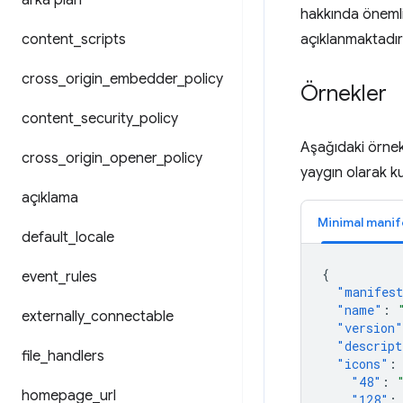
arka plan
hakkında önemli b
content
_
scripts
açıklanmaktadır
cross
_
origin
_
embedder
_
policy
Örnekler
content
_
security
_
policy
Aşağıdaki örnek
cross
_
origin
_
opener
_
policy
yaygın olarak kul
açıklama
Minimal manif
default
_
locale
{
event
_
rules
"manifest
"name"
:
externally
_
connectable
"version"
"descript
file
_
handlers
"icons"
:
"48"
:
homepage
_
url
"128"
: