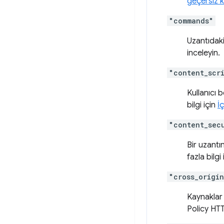
geçersiz k
"commands"
Uzantıdaki 
inceleyin.
"content_scr
Kullanıcı 
bilgi için
İ
"content_sec
Bir uzantın
fazla bilgi
"cross_origi
Kaynaklar 
Policy HTTP