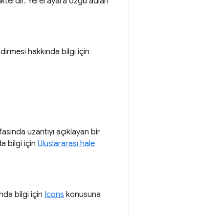
terdir. Yerel ayara özgü adları
irmesi hakkında bilgi için
sında uzantıyı açıklayan bir
a bilgi için
Uluslararası hale
nda bilgi için
Icons
konusuna