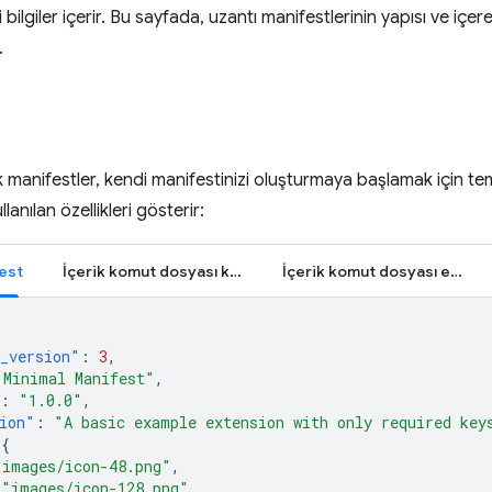
ilgiler içerir. Bu sayfada, uzantı manifestlerinin yapısı ve içereb
.
 manifestler, kendi manifestinizi oluşturmaya başlamak için tem
lanılan özellikleri gösterir:
est
İçerik komut dosyası kaydetme
İçerik komut dosyası ekleme
_version"
:
3
,
"Minimal Manifest"
,
:
"1.0.0"
,
ion"
:
"A basic example extension with only required key
{
"images/icon-48.png"
,
"images/icon-128.png"