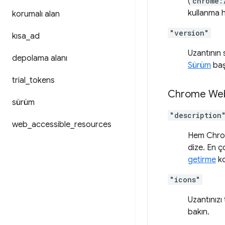
(
chrome:
kullanma h
korumalı alan
"version"
kısa
_
ad
Uzantının 
depolama alanı
Sürüm
başl
trial
_
tokens
Chrome Web 
sürüm
"description
web
_
accessible
_
resources
Hem Chrom
dize. En ç
getirme
ko
"icons"
Uzantınızı
bakın.