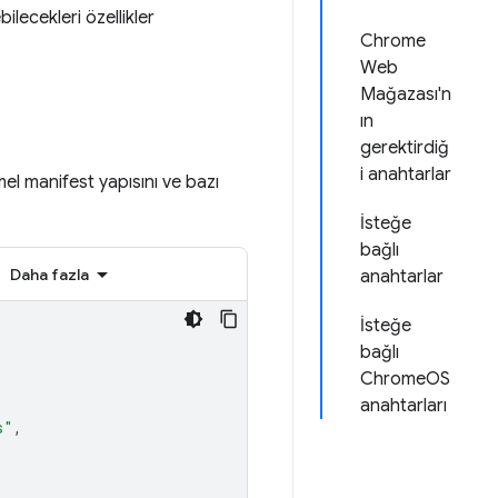
ilecekleri özellikler
Chrome
Web
Mağazası'n
ın
gerektirdiğ
i anahtarlar
el manifest yapısını ve bazı
İsteğe
bağlı
Daha fazla
anahtarlar
İsteğe
bağlı
ChromeOS
anahtarları
s"
,