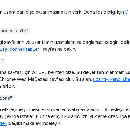
n uzantıdan dışa aktarılmasına izin verir. Daha fazla bilgi için
Dı
connectable"
 sayfaların ve uzantıların uzantılarınıza bağlanabileceğini belirti
lly_connectable"
sayfasına bakın.
l"
ana sayfası için bir URL belirten dize. Bu değer tanımlanmamış
 Chrome Web Mağazası sayfası olur. Bu alan,
uzantıyı kendi sit
rarlıdır.
sions"
n etkileşime girmesine izin verilen web sayfalarını, URL eşleşme ka
 şekilde listeler. Bu siteler için kullanıcı izni yükleme sırasında i
leri
başlıklı makaleyi inceleyin.