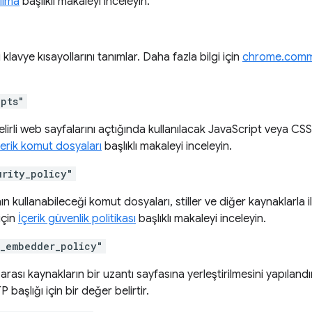
ılma
başlıklı makaleyi inceleyin.
klavye kısayollarını tanımlar. Daha fazla bilgi için
chrome.com
ipts"
belirli web sayfalarını açtığında kullanılacak JavaScript veya CSS
çerik komut dosyaları
başlıklı makaleyi inceleyin.
urity_policy"
ın kullanabileceği komut dosyaları, stiller ve diğer kaynaklarla il
 için
İçerik güvenlik politikası
başlıklı makaleyi inceleyin.
n_embedder_policy"
arası kaynakların bir uzantı sayfasına yerleştirilmesini yapıl
 başlığı için bir değer belirtir.