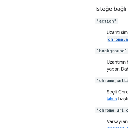
İsteğe bağlı
"action"
Uzantı sim
chrome.a
"background"
Uzantının 
yapar. Dah
"chrome_sett
Seçili Chro
kılma
başlı
"chrome_url_
Varsayılan