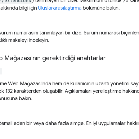
//extensions
) tanımlayan bir dize. Maksimum uzunluk 75 karak
akkında bilgi için
Uluslararasılaştırma
bölümüne bakın.
sürüm numarasını tanımlayan bir dize. Sürüm numarası biçimlend
ıklı makaleyi inceleyin.
Mağazası'nın gerektirdiği anahtarlar
"
e Web Mağazası'nda hem de kullanıcının uzantı yönetimi sayfa
ok 132 karakterden oluşabilir. Açıklamaları yerelleştirme hakkınd
nusuna bakın.
 temsil eden bir veya daha fazla simge. En iyi uygulamalar hakkı