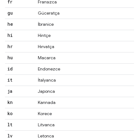
fr
Fransızca
gu
Güceratça
he
İbranice
hi
Hintçe
hr
Hırvatça
hu
Macarca
id
Endonezce
it
İtalyanca
ja
Japonca
kn
Kannada
ko
Korece
lt
Litvanca
lv
Letonca