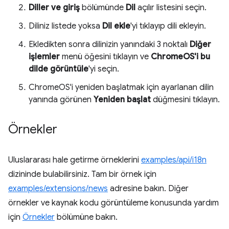
Diller ve giriş
bölümünde
Dil
açılır listesini seçin.
Diliniz listede yoksa
Dil ekle
'yi tıklayıp dili ekleyin.
Ekledikten sonra dilinizin yanındaki 3 noktalı
Diğer
işlemler
menü öğesini tıklayın ve
ChromeOS'i bu
dilde görüntüle
'yi seçin.
ChromeOS'i yeniden başlatmak için ayarlanan dilin
yanında görünen
Yeniden başlat
düğmesini tıklayın.
Örnekler
Uluslararası hale getirme örneklerini
examples/api/i18n
dizininde bulabilirsiniz. Tam bir örnek için
examples/extensions/news
adresine bakın. Diğer
örnekler ve kaynak kodu görüntüleme konusunda yardım
için
Örnekler
bölümüne bakın.