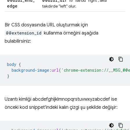
@@bidi
_
end
_
@@bidi
_
dir
"ltr" ise bu "right", aksi
edge
takdirde "left" olur.
Bir CSS dosyasında URL oluşturmak için
@@extension_id
kullanma örneğini aşağıda
bulabilirsiniz:
body
{
background-image
:
url
(
'chrome-extension://__MSG_@@e
}
Uzantı kimliği abcdefghijklmnopqrstuvwxyzabcdef ise
önceki kod snippet'indeki kalın çizgi şu şekilde değişir: