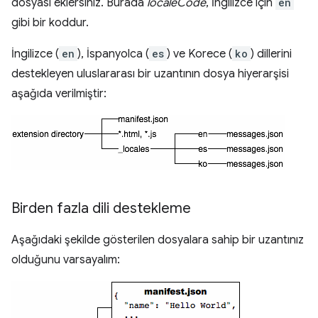
dosyası eklersiniz. Burada
localeCode
, İngilizce için
en
gibi bir koddur.
İngilizce (
en
), İspanyolca (
es
) ve Korece (
ko
) dillerini
destekleyen uluslararası bir uzantının dosya hiyerarşisi
aşağıda verilmiştir:
Birden fazla dili destekleme
Aşağıdaki şekilde gösterilen dosyalara sahip bir uzantınız
olduğunu varsayalım: