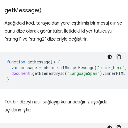
get
Message(
)
Aşağıdaki kod, tarayıcıdan yerelleştirilmiş bir mesaj alır ve
bunu dize olarak görüntüler. İletideki iki yer tutucuyu
"string1" ve "string2" dizeleriyle değiştirir.
function
getMessage
()
{
var
message
=
chrome
.
i18n
.
getMessage
(
"click_here"
,
document
.
getElementById
(
"languageSpan"
).
innerHTML
}
Tek bir dizeyi nasıl sağlayıp kullanacağınız aşağıda
açıklanmıştır: