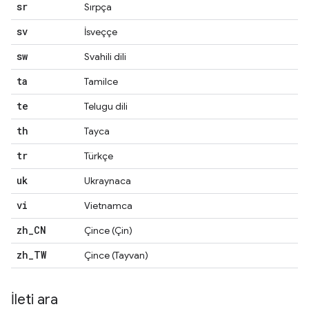
sr
Sırpça
sv
İsveççe
sw
Svahili dili
ta
Tamilce
te
Telugu dili
th
Tayca
tr
Türkçe
uk
Ukraynaca
vi
Vietnamca
zh
_
CN
Çince (Çin)
zh
_
TW
Çince (Tayvan)
İleti ara