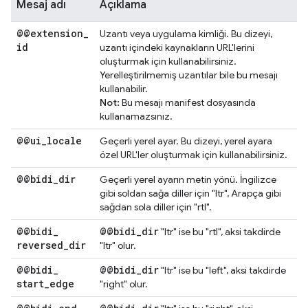
Mesaj adı
Açıklama
@@extension
_
Uzantı veya uygulama kimliği. Bu dizeyi,
id
uzantı içindeki kaynakların URL'lerini
oluşturmak için kullanabilirsiniz.
Yerelleştirilmemiş uzantılar bile bu mesajı
kullanabilir.
Not:
Bu mesajı manifest dosyasında
kullanamazsınız.
@@ui
_
locale
Geçerli yerel ayar. Bu dizeyi, yerel ayara
özel URL'ler oluşturmak için kullanabilirsiniz.
@@bidi
_
dir
Geçerli yerel ayarın metin yönü. İngilizce
gibi soldan sağa diller için "ltr", Arapça gibi
sağdan sola diller için "rtl".
@@bidi
_
@@bidi
_
dir
"ltr" ise bu "rtl", aksi takdirde
reversed
_
dir
"ltr" olur.
@@bidi
_
@@bidi
_
dir
"ltr" ise bu "left", aksi takdirde
start
_
edge
"right" olur.