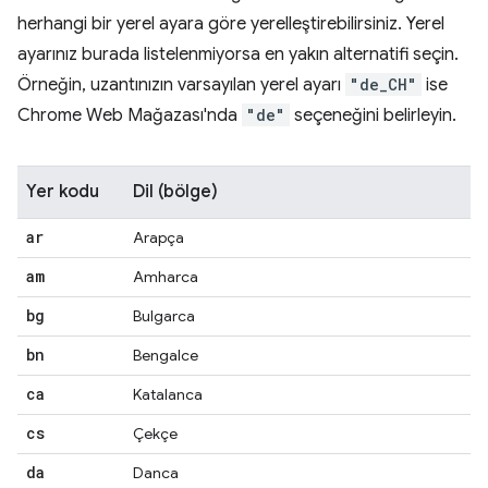
herhangi bir yerel ayara göre yerelleştirebilirsiniz. Yerel
ayarınız burada listelenmiyorsa en yakın alternatifi seçin.
Örneğin, uzantınızın varsayılan yerel ayarı
"de_CH"
ise
Chrome Web Mağazası'nda
"de"
seçeneğini belirleyin.
Yer kodu
Dil (bölge)
ar
Arapça
am
Amharca
bg
Bulgarca
bn
Bengalce
ca
Katalanca
cs
Çekçe
da
Danca