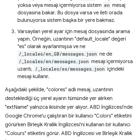
yoksa veya mesajı içermiyorsa sistem
en
mesaj
dosyasına bakar. Bu dosya varsa ve ileti orada
bulunuyorsa sistem başka bir yere bakmaz.
Varsayılan yerel ayar için mesaj dosyasında arama
yapın. Örneğin, uzantının "default_locale" değeri
"es" olarak ayarlanmışsa ve ne
/_locales/en_GB/messages.json
ne de
/_locales/en/messages.json
mesajı içermiyorsa
uzantı,
/_locales/es/messages.json
içindeki
mesajı kullanır.
Aşağıdaki şekilde, "colores" adlı mesaj, uzantının
desteklediği üç yerel ayarın tümünde yer alırken
"extName" yalnızca ikisinde yer alıyor. ABD İngilizcesi'nde
Google Chrome'u çalıştıran bir kullanıcı "Colors" etiketini
görürken Birleşik Krallık İngilizcesi'ni kullanan bir kullanıcı
"Colours" etiketini görür. ABD İngilizcesi ve Birleşik Krallık