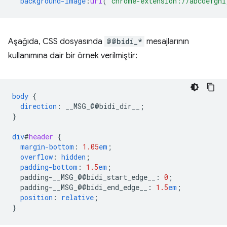
background-image
:
url
(
'chrome-extension://abcdefghi
Aşağıda, CSS dosyasında
@@bidi_*
mesajlarının
kullanımına dair bir örnek verilmiştir:
body
{
direction
:
__MSG_
@@
bidi_dir__
;
}
div
#
header
{
margin-bottom
:
1.05
em
;
overflow
:
hidden
;
padding-bottom
:
1.5
em
;
padding-__MSG_@@
bidi_start_edge__
:
0
;
padding-__MSG_@@
bidi_end_edge__
:
1.5
em
;
position
:
relative
;
}