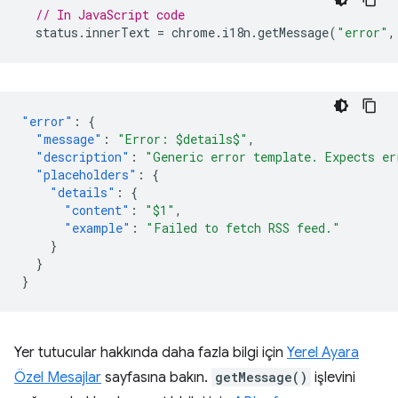
// In JavaScript code
status
.
innerText
=
chrome
.
i18n
.
getMessage
(
"error"
,
"error"
:
{
"message"
:
"Error: $details$"
,
"description"
:
"Generic error template. Expects er
"placeholders"
:
{
"details"
:
{
"content"
:
"$1"
,
"example"
:
"Failed to fetch RSS feed."
}
}
}
Yer tutucular hakkında daha fazla bilgi için
Yerel Ayara
Özel Mesajlar
sayfasına bakın.
getMessage()
işlevini