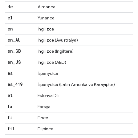
de
Almanca
el
Yunanca
en
İngilizce
en
_
AU
İngilizce (Avustralya)
en
_
GB
İngilizce (İngiltere)
en
_
US
İngilizce (ABD)
es
İspanyolca
es
_
419
İspanyolca (Latin Amerika ve Karayipler)
et
Estonya Dili
fa
Farsça
fi
Fince
fil
Filipince