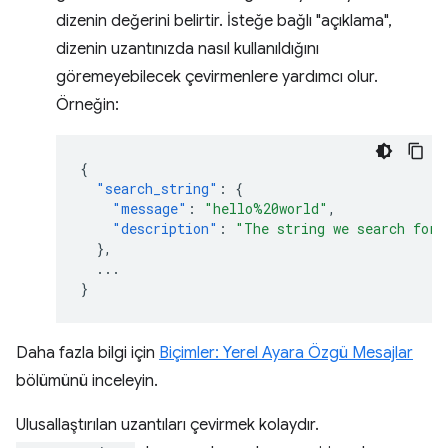
dizenin değerini belirtir. İsteğe bağlı "açıklama",
dizenin uzantınızda nasıl kullanıldığını
göremeyebilecek çevirmenlere yardımcı olur.
Örneğin:
{
"search_string"
:
{
"message"
:
"hello%20world"
,
"description"
:
"The string we search for.
},
...
}
Daha fazla bilgi için
Biçimler: Yerel Ayara Özgü Mesajlar
bölümünü inceleyin.
Ulusallaştırılan uzantıları çevirmek kolaydır.