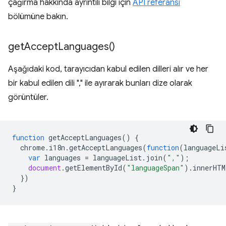
çağırma hakkında ayrıntılı bilgi için
API referansı
bölümüne bakın.
get
Accept
Languages(
)
Aşağıdaki kod, tarayıcıdan kabul edilen dilleri alır ve her
bir kabul edilen dili "," ile ayırarak bunları dize olarak
görüntüler.
function
getAcceptLanguages
()
{
chrome
.
i18n
.
getAcceptLanguages
(
function
(
languageLi
var
languages
=
languageList
.
join
(
","
);
document
.
getElementById
(
"languageSpan"
).
innerHTM
})
}