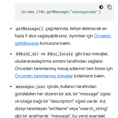
chrome
.
i18n
.
getMessage
(
"messagename"
)
getMessage()
çağrılarında, iletiye eklenecek en
fazla 9 dize sağlayabilirsiniz. Ayrıntılar için
Örnekler:
getMessage
konusuna bakın.
@@bidi_dir
ve
@@ui_locale
gibi bazı mesajlar,
uluslararasılaştırma sistemi tarafından sağlanır.
Önceden tanımlanmış mesaj adlarının tam listesi için
Önceden tanımlanmış mesajlar
bölümüne bakın.
messages.json
içinde, kullanıcı tarafından
görülebilen her dizenin bir adı, bir "message" öğesi
ve isteğe bağlı bir "description" öğesi vardır. Ad,
dizeyi tanımlayan "extName" veya "search_string"
gibi bir anahtardır. "message", bu yerel ayardaki