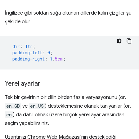
İngilizce gibi soldan sağa okunan dillerde kalın çizgiler şu
şekilde olur:
dir
:
ltr
;
padding-left
:
0
;
padding-right
:
1
.
5em
;
Yerel ayarlar
Tek bir çevirinin bir dilin birden fazla varyasyonunu (ör.
en_GB
ve
en_US
) desteklemesine olanak tanıyanlar (ör.
en
) da dahil olmak üzere birçok yerel ayar arasından
seçim yapabilirsiniz.
Uzantınızı Chrome Web Mağazası'nın desteklediği