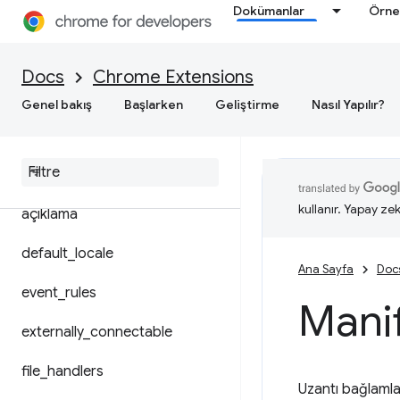
Dokümanlar
Örne
arka plan
content_scripts
Docs
Chrome Extensions
cross_origin_embedder_policy
Genel bakış
Başlarken
Geliştirme
Nasıl Yapılır?
content
_
security
_
policy
cross
_
origin
_
opener
_
policy
kullanır. Yapay zek
açıklama
default
_
locale
Ana Sayfa
Doc
event
_
rules
Manif
externally
_
connectable
file
_
handlers
Uzantı bağlaml