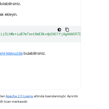
labilirsiniz.
ak ekleyin.
Iij5LhWs+iuB7mTeotXmEXkvdpOAC1YjAgAAAG97Im9yaWdpbiI6ImN
smi kılavuzda
bulabilirsiniz.
leri
Apache 2.0 Lisansı
altında lisanslanmıştır. Ayrıntılı
li ticari markasıdır.