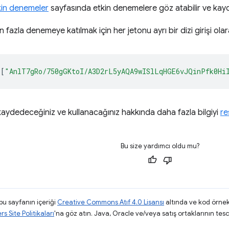
kin denemeler
sayfasında etkin denemelere göz atabilir ve kaydo
 fazla denemeye katılmak için her jetonu ayrı bir dizi girişi olar
[
"AnlT7gRo/750gGKtoI/A3D2rL5yAQA9wISlLqHGE6vJQinPfk0Hi
 kaydedeceğiniz ve kullanacağınız hakkında daha fazla bilgiyi
re
Bu size yardımcı oldu mu?
 bu sayfanın içeriği
Creative Commons Atıf 4.0 Lisansı
altında ve kod örnek
 Site Politikaları
'na göz atın. Java, Oracle ve/veya satış ortaklarının tescil