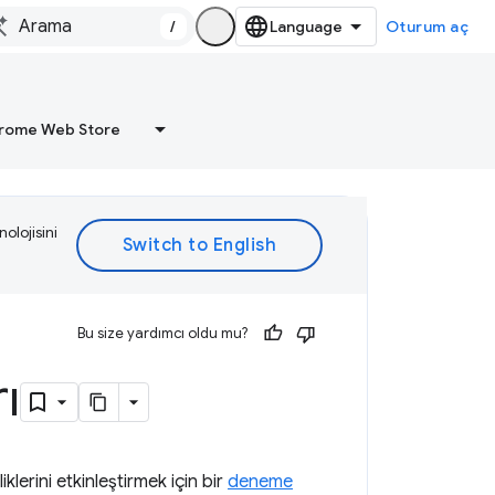
/
Oturum aç
rome Web Store
olojisini
Bu size yardımcı oldu mu?
ı
lerini etkinleştirmek için bir
deneme