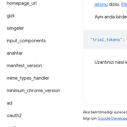
homepage
_
url
jetonu
dizisi.
Et
gizli
Aynı anda birden
simgeler
"trial_tokens"
:
input
_
components
anahtar
Uzantınızı nasıl
manifest
_
version
mime
_
types
_
handler
minimum
_
chrome
_
version
ad
Aksi belirtilmediği sürece
oauth2
bilgi için
Google Developers