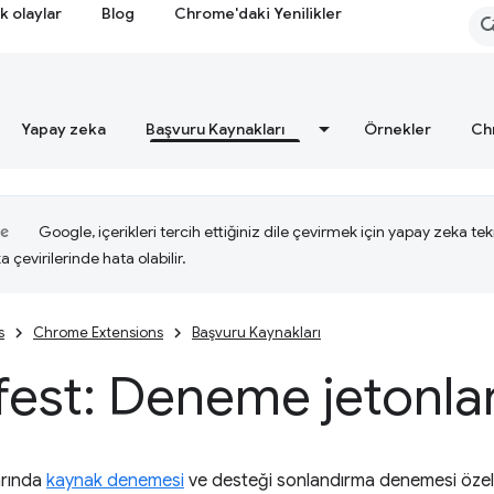
k olaylar
Blog
Chrome'daki Yenilikler
Yapay zeka
Başvuru Kaynakları
Örnekler
Ch
Google, içerikleri tercih ettiğiniz dile çevirmek için yapay zeka tekn
a çevirilerinde hata olabilir.
s
Chrome Extensions
Başvuru Kaynakları
est: Deneme jetonlar
arında
kaynak denemesi
ve desteği sonlandırma denemesi özellik