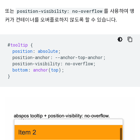
또는
position-visibility: no-overflow
를 사용하여 앵
커가 컨테이너를 오버플로하지 않도록 할 수 있습니다.
#
tooltip
{
position
:
absolute
;
position-anchor
:
--
anchor-top-anchor
;
position-visibility
:
no-overflow
;
bottom
:
anchor
(
top
);
}