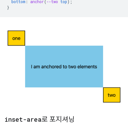
bottom
:
anchor
(
--two
top
);
}
inset-area
로 포지셔닝