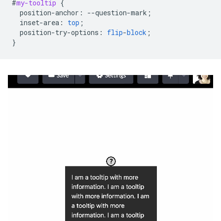
#
my-tooltip
{
position-anchor
:
--
question-mark
;
inset-area
:
top
;
position-try-options
:
flip
-
block
;
}