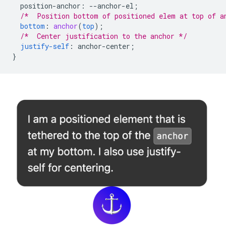
position-anchor
:
--
anchor-el
;
/*  Position bottom of positioned elem at top of a
bottom
:
anchor
(
top
);
/*  Center justification to the anchor */
justify-self
:
anchor-center
;
}