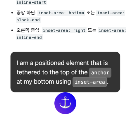
inline-start
중앙 하단:
inset-area: bottom
또는
inset-area:
block-end
오른쪽 중앙:
inset-area: right
또는
inset-area:
inline-end