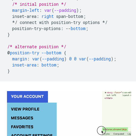
/* initial position */
margin-left
:
var
(
--padding
);
inset-area
:
right
span-bottom
;
*/
connect
with
position-try
options
*/
position-try-options
:
--
bottom
;
}
/* alternate position */
@
position-try
--bottom
{
margin
:
var
(
--padding
)
0
0
var
(
--padding
);
inset-area
:
bottom
;
}