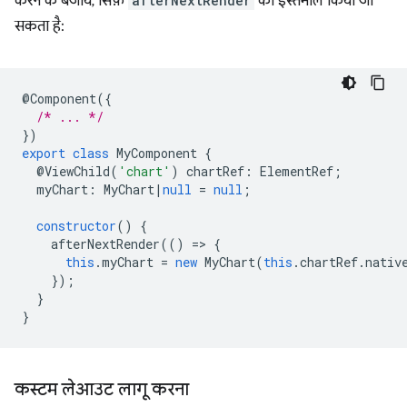
करने के बजाय, सिर्फ़
afterNextRender
का इस्तेमाल किया जा
सकता है:
@
Component
({
/* ... */
})
export
class
MyComponent
{
@
ViewChild
(
'chart'
)
chartRef
:
ElementRef
;
myChart
:
MyChart
|
null
=
null
;
constructor
()
{
afterNextRender
(()
=
>
{
this
.
myChart
=
new
MyChart
(
this
.
chartRef
.
nativ
});
}
}
कस्टम लेआउट लागू करना