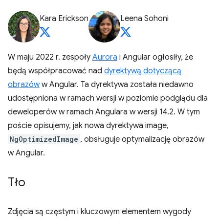
Kara Erickson
Leena Sohoni
W maju 2022 r. zespoły
Aurora
i Angular ogłosiły, że
będą współpracować nad
dyrektywą dotyczącą
obrazów
w Angular. Ta dyrektywa została niedawno
udostępniona w ramach wersji w poziomie podglądu dla
deweloperów w ramach Angulara w wersji 14.2. W tym
poście opisujemy, jak nowa dyrektywa image,
NgOptimizedImage
, obsługuje optymalizację obrazów
w Angular.
Tło
Zdjęcia są częstym i kluczowym elementem wygody