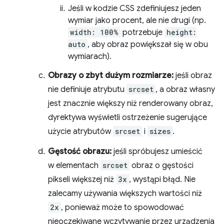
Jeśli w kodzie CSS zdefiniujesz jeden
wymiar jako procent, ale nie drugi (np.
width: 100%
potrzebuje
height:
auto
, aby obraz powiększał się w obu
wymiarach).
Obrazy o zbyt dużym rozmiarze:
jeśli obraz
nie definiuje atrybutu
srcset
, a obraz własny
jest znacznie większy niż renderowany obraz,
dyrektywa wyświetli ostrzeżenie sugerujące
użycie atrybutów
srcset
i
sizes
.
Gęstość obrazu:
jeśli spróbujesz umieścić
w elementach
srcset
obraz o gęstości
pikseli większej niż
3x
, wystąpi błąd. Nie
zalecamy używania większych wartości niż
2x
, ponieważ może to spowodować
nieoczekiwane wczytywanie przez urządzenia