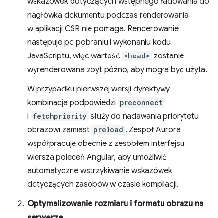
wskazówek dotyczących wstępnego ładowania do
nagłówka dokumentu podczas renderowania
w aplikacji CSR nie pomaga. Renderowanie
następuje po pobraniu i wykonaniu kodu
JavaScriptu, więc wartość
<head>
zostanie
wyrenderowana zbyt późno, aby mogła być użyta.
W przypadku pierwszej wersji dyrektywy
kombinacja podpowiedzi
preconnect
i
fetchpriority
służy do nadawania priorytetu
obrazowi zamiast
preload
. Zespół Aurora
współpracuje obecnie z zespołem interfejsu
wiersza poleceń Angular, aby umożliwić
automatyczne wstrzykiwanie wskazówek
dotyczących zasobów w czasie kompilacji.
Optymalizowanie rozmiaru i formatu obrazu na
serwerze