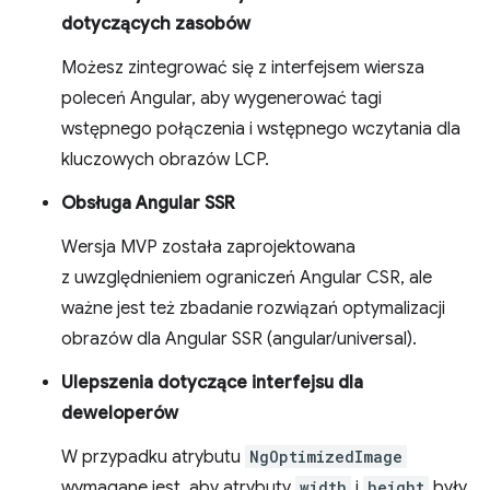
dotyczących zasobów
Możesz zintegrować się z interfejsem wiersza
poleceń Angular, aby wygenerować tagi
wstępnego połączenia i wstępnego wczytania dla
kluczowych obrazów LCP.
Obsługa Angular SSR
Wersja MVP została zaprojektowana
z uwzględnieniem ograniczeń Angular CSR, ale
ważne jest też zbadanie rozwiązań optymalizacji
obrazów dla Angular SSR (angular/universal).
Ulepszenia dotyczące interfejsu dla
deweloperów
W przypadku atrybutu
NgOptimizedImage
wymagane jest, aby atrybuty
width
i
height
były