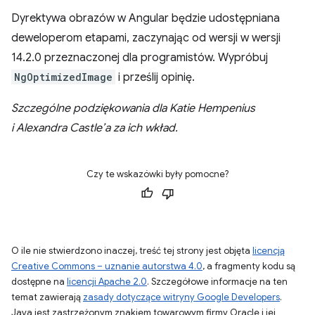
Dyrektywa obrazów w Angular będzie udostępniana
deweloperom etapami, zaczynając od wersji w wersji
14.2.0 przeznaczonej dla programistów. Wypróbuj
NgOptimizedImage
i prześlij opinię.
Szczególne podziękowania dla Katie Hempenius
i Alexandra Castle’a za ich wkład.
Czy te wskazówki były pomocne?
O ile nie stwierdzono inaczej, treść tej strony jest objęta
licencją
Creative Commons – uznanie autorstwa 4.0
, a fragmenty kodu są
dostępne na
licencji Apache 2.0
. Szczegółowe informacje na ten
temat zawierają
zasady dotyczące witryny Google Developers
.
Java jest zastrzeżonym znakiem towarowym firmy Oracle i jej