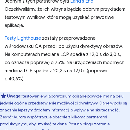
Jednym z tych partnerów była
Land's End
.
Oczekiwaliśmy, że ich witryna będzie dobrym przykładem
testowym wyników, które mogą uzyskać prawdziwe
aplikacje.
Testy Lighthouse
zostały przeprowadzone
w środowisku QA przed i po użyciu dyrektywy obrazów.
Na komputerach mediana LCP spadła z 12,0 s do 3,0 s,
co oznacza poprawę o 75%. Na urządzeniach mobilnych
mediana LCP spadła z 20,2 s na 12,0 s (poprawa
o 40,6%).
Uwaga:
testowanie w laboratorium opisane powyżej ma na celu
jedynie ogólne przedstawienie możliwości dyrektywy.
Dane w polu
są
znacznie lepszym źródłem informacji o wpływie na skuteczność.
Zespół Aurora współpracuje obecnie z kilkoma partnerami
produkcyjnymi, aby uzyskać te dane. Post na blogu zostanie