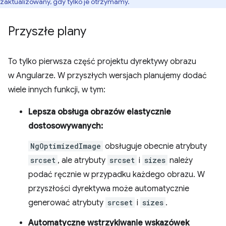
zaktualizowany, gdy tylko je otrzymamy.
Przyszłe plany
To tylko pierwsza część projektu dyrektywy obrazu
w Angularze. W przyszłych wersjach planujemy dodać
wiele innych funkcji, w tym:
Lepsza obsługa obrazów elastycznie
dostosowywanych:
NgOptimizedImage
obsługuje obecnie atrybuty
srcset
, ale atrybuty
srcset
i
sizes
należy
podać ręcznie w przypadku każdego obrazu. W
przyszłości dyrektywa może automatycznie
generować atrybuty
srcset
i
sizes
.
Automatyczne wstrzykiwanie wskazówek