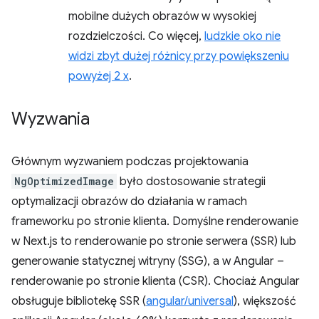
mobilne dużych obrazów w wysokiej
rozdzielczości. Co więcej,
ludzkie oko nie
widzi zbyt dużej różnicy przy powiększeniu
powyżej 2 x
.
Wyzwania
Głównym wyzwaniem podczas projektowania
NgOptimizedImage
było dostosowanie strategii
optymalizacji obrazów do działania w ramach
frameworku po stronie klienta. Domyślne renderowanie
w Next.js to renderowanie po stronie serwera (SSR) lub
generowanie statycznej witryny (SSG), a w Angular –
renderowanie po stronie klienta (CSR). Chociaż Angular
obsługuje bibliotekę SSR (
angular/universal
), większość