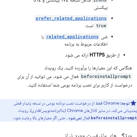
شامل نسخه 192 پیکسلی و 512
پیکسلی
prefer_related_applications
true
است
شی
related_applications
با
اطلاعات مربوط به برنامه
از طریق
HTTPS
ارائه می شود
هنگامی که این معیارها را برآورده کنید، یک رویداد
beforeinstallprompt
فعال می شود. می توانید از آن برای
درخواست از کاربر برای نصب برنامه بومی شما استفاده کنید.
توجه:
Chrome فقط از درخواست نصب برنامه بومی در نسخه پایدار فعلی
پشتیبانی می‌کند. در سایر کانال‌های Chrome (بتا/برنامه‌نویس/قناری)، رویداد
فعال
نمی‌شود
، حتی اگر معیارهای بالا رعایت شود.
beforeinstallprompt
ویژگی های مانیفست مورد نیاز