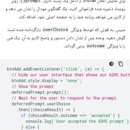
برای نمایش اعلان install، از داخل یک ژست کاربر،
prompt()
روی
رویداد ذخیره شده فراخوانی کنید. یک گفتگوی مودال را نشان می دهد و
از کاربر می خواهد برنامه شما را به صفحه اصلی خود اضافه کند.
سپس، به قولی که توسط ویژگی
userChoice
بازگردانده شده است
گوش دهید. وعده پس از نشان دادن دستور و پاسخ کاربر به آن، یک شی
را با ویژگی
outcome
برمی گرداند.
btnAdd
.
addEventListener
(
'click'
,
(
e
)
=
>
{
// hide our user interface that shows our A2HS butt
btnAdd
.
style
.
display
=
'none'
;
// Show the prompt
deferredPrompt
.
prompt
();
// Wait for the user to respond to the prompt
deferredPrompt
.
userChoice
.
then
((
choiceResult
)
=
>
{
if
(
choiceResult
.
outcome
===
'accepted'
)
{
console
.
log
(
'User accepted the A2HS prompt'
)
}
else
{