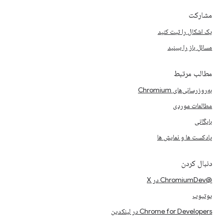
مشارکت
یک اشکال را ثبت کنید
مسائل باز را ببینید
مطالب مرتبط
به‌روزرسانی‌های Chromium
مطالعات موردی
بایگانی
پادکست ها و نمایش ها
دنبال کردن
@ChromiumDev در X
یوتیوب
Chrome for Developers در لینکدین