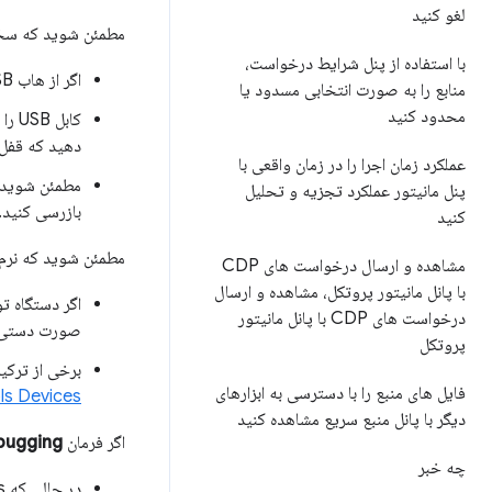
لغو کنید
مطمئن شوید که سخت
با استفاده از پنل شرایط درخواست،
اگر از هاب USB استفاده می‌کنید، سعی کنید دستگاه Android خود را مستقیماً به دستگاه توسعه خود متصل کنید.
منابع را به صورت انتخابی مسدود یا
محدود کنید
دهید که قفل صفحه‌های Android 
عملکرد زمان اجرا را در زمان واقعی با
پنل مانیتور عملکرد تجزیه و تحلیل
بازرسی کنید.
کنید
مطمئن شوید که نرم 
مشاهده و ارسال درخواست های CDP
با پانل مانیتور پروتکل، مشاهده و ارسال
درخواست های CDP با پانل مانیتور
صورت دستی 
پروتکل
برخی از ترکی
فایل های منبع را با دسترسی به ابزارهای
DevTools Devices وقتی به برق وصل اس
دیگر با پانل منبع سریع مشاهده کنید
اگر فرمان
ebugging
چه خبر