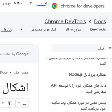
اسناد
مطالعات موردی
یافته های عملکرد خود را حاشیه
نویسی کنید و به اشتراک بگذارید، یافته
های عملکرد خود را حاشیه نویسی کنید
Chrome DevTools
Docs
و به اشتراک بگذارید
DevTools
شروع به کار
کمک هوش مصنوعی
پانل ها
مرجع ویژگی ها
مرجع رویداد خط زمانی
عملکرد انتخابگر CSS را تجزیه و تحلیل
کنید
صفحه اصلی
Docs
عملکرد پروفایل Node
js
.
اشکال ز
داده های عملکرد خود را با توسعه API
سفارشی کنید
بینش عملی در مورد عملکرد وب سایت
خود دریافت کنید