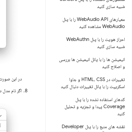
شبیه سازی کنید
معیارهای Web
Audio API را با پنل
Audio مشاهده کنید
Web
احراز هویت را با پنل Web
Authn
شبیه سازی کنید
انیمیشن ها را با پانل انیمیشن ها بررسی
و اصلاح کنید
در این صورت،
تغییرات در HTML، CSS و جاوا
اسکریپت را با پانل تغییرات دنبال کنید
اگر نام مدل دستگاه Android خود را می بینید، DevTools با موفقیت اتصا
کدهای استفاده نشده را با پنل
Coverage پیدا و تجزیه و تحلیل
کنید
نقشه های منبع را با پنل Developer