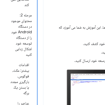
کند
مرحله 2:
محتوای موجود
در دستگاه
یی از راه دور محتوای زنده در دستگاه Android از رایانه Windows، Mac یا Linux شما. این آموزش به شما می آموزد که
Android خود
را از دستگاه
توسعه خود
اشکال زدایی
کنید
اقدامات
بیشتر: مکث،
فوکوس،
بارگیری مجدد
یا بستن یک
برگه
عناصر را