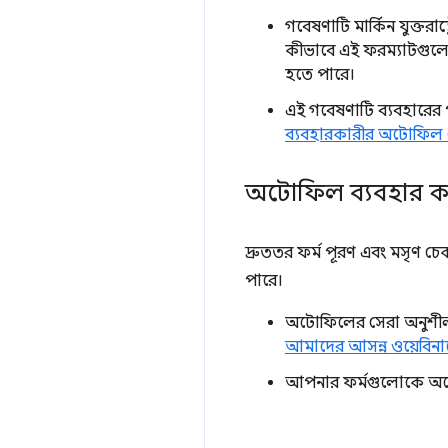
গবেষণাটি মার্কিন যুক্তরাষ
কীভাবে এই ফরম্যাটগুলো
হতে পারে।
এই গবেষণাটি ব্যবহারের 
ব্যবহারকারীর অটোফিল ডে
অটোফিল ব্যবহার কর
দ্রুততর ফর্ম পূরণ এবং মসৃণ চ
পারে।
অটোফিলের সেরা অনুশীলনগ
আমাদের আসন্ন ওয়েবিন
আপনার ফর্মগুলোকে অট