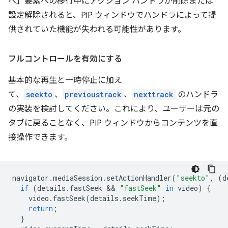
へ」要素への移行中にアクション ハンドラが削除または
設定解除されると、PiP ウィンドウでハンドラによって提
供されていた機能が失われる可能性があります。
フルコントロールを有効にする
基本的な再生と一時停止に加え
て、
seekto
、
previoustrack
、
nexttrack
のハンドラ
の実装を検討してください。これにより、ユーザーは元の
タブに戻ることなく、PIP ウィンドウからコンテンツを直
接操作できます。
navigator
.
mediaSession
.
setActionHandler
(
"seekto"
,
(
d
if
(
details
.
fastSeek
 && 
"fastSeek"
in
video
)
{
video
.
fastSeek
(
details
.
seekTime
);
return
;
}