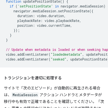
function
updatePositionState
()
{
if
(
'setPositionState'
in
navigator
.
mediaSession
)
navigator
.
mediaSession
.
setPositionState
({
duration
:
video
.
duration
,
playbackRate
:
video
.
playbackRate
,
position
:
video
.
currentTime
,
});
}
}
// Update when metadata is loaded or when seeking ha
video
.
addEventListener
(
"loadedmetadata"
,
updatePosit
video
.
addEventListener
(
"seeked"
,
updatePositionState
トランジションを適切に処理する
サイトで「次のエピソード」が自動的に再生される場合
は、
MediaSession
アクション ハンドラとメタデータが
移行中も有効で正確であることを確認してください。「次