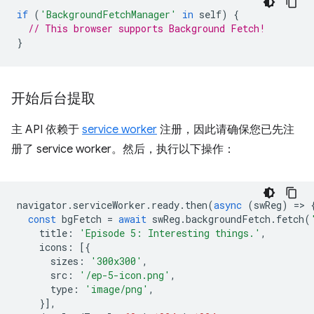
if
(
'BackgroundFetchManager'
in
self
)
{
// This browser supports Background Fetch!
}
开始后台提取
主 API 依赖于
service worker
注册，因此请确保您已先注
册了 service worker。然后，执行以下操作：
navigator
.
serviceWorker
.
ready
.
then
(
async
(
swReg
)
=
>
const
bgFetch
=
await
swReg
.
backgroundFetch
.
fetch
(
title
:
'Episode 5: Interesting things.'
,
icons
:
[{
sizes
:
'300x300'
,
src
:
'/ep-5-icon.png'
,
type
:
'image/png'
,
}],