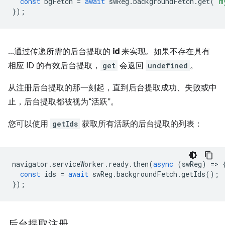
const
bgFetch
=
await
swReg
.
backgroundFetch
.
get
(
'm
});
…通过传递所需的后台提取的
id
来实现。如果不存在具有
相应 ID 的有效后台提取，
get
会返回
undefined
。
从注册后台提取的那一刻起，直到后台提取成功、失败或中
止，后台提取都被视为“活跃”。
您可以使用
getIds
获取所有活跃的后台提取的列表：
navigator
.
serviceWorker
.
ready
.
then
(
async
(
swReg
)
=
>
const
ids
=
await
swReg
.
backgroundFetch
.
getIds
();
});
后台提取注册