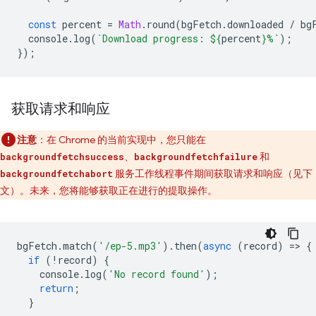
const
percent
=
Math
.
round
(
bgFetch
.
downloaded
/
bg
console
.
log
(
`Download progress: 
${
percent
}
%`
);
});
获取请求和响应
注意
：在 Chrome 的当前实现中，您只能在
、
和
backgroundfetchsuccess
backgroundfetchfailure
服务工作线程事件期间获取请求和响应（见下
backgroundfetchabort
文）。未来，您将能够获取正在进行的提取操作。
bgFetch
.
match
(
'/ep-5.mp3'
).
then
(
async
(
record
)
=
>
{
if
(
!
record
)
{
console
.
log
(
'No record found'
);
return
;
}