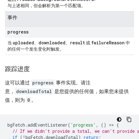
与上述相同，但会解析为第一个匹配项。
事件
progress
uploaded
downloaded
result
failure
Reason
当
、
、
或
中
的任何一个发生变化时触发。
跟踪进度
这可以通过
progress
事件实现。请注
意，
downloadTotal
是您提供的任何值，如果您未提供
值，则为
0
。
bgFetch
.
addEventListener
(
'progress'
,
()
=
>
{
// If we didn't provide a total, we can't provide 
if
(
!
bgFetch
.
downloadTotal
)
return
;