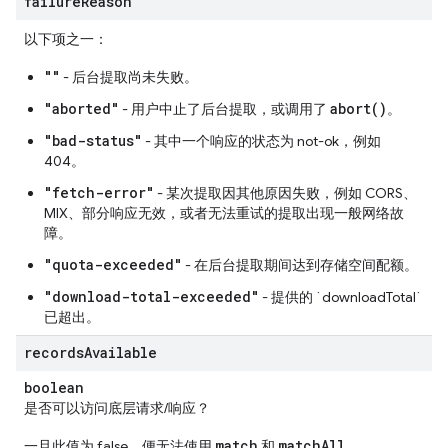
failure
Reason
以下项之一：
""
- 后台提取尚未失败。
"aborted"
abort()
- 用户中止了后台提取，或调用了
。
"bad-status"
- 其中一个响应的状态为 not-ok，例如
404。
"fetch-error"
- 某次提取因其他原因失败，例如 CORS、
MIX、部分响应无效，或者无法重试的提取出现一般网络故
障。
"quota-exceeded"
- 在后台提取期间达到存储空间配额。
"download-total-exceeded"
- 提供的 `downloadTotal`
已超出。
records
Available
boolean
是否可以访问底层请求/响应？
match
matchAll
一旦此值为 false，便无法使用
和
。