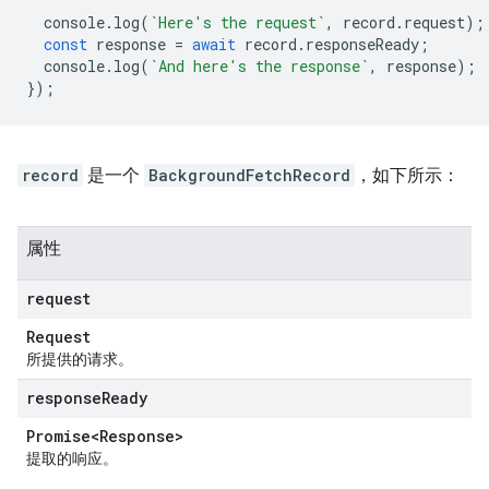
console
.
log
(
`Here's the request`
,
record
.
request
);
const
response
=
await
record
.
responseReady
;
console
.
log
(
`And here's the response`
,
response
);
});
record
是一个
BackgroundFetchRecord
，如下所示：
属性
request
Request
所提供的请求。
response
Ready
Promise<Response>
提取的响应。