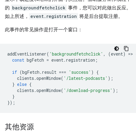
的
backgroundfetchclick
事件，您可以对此做出反应。
如上所述，
event.registration
将是后台提取注册。
此事件的常见操作是打开一个窗口：
addEventListener
(
'backgroundfetchclick'
,
(
event
)
=
>
const
bgFetch
=
event
.
registration
;
if
(
bgFetch
.
result
===
'success'
)
{
clients
.
openWindow
(
'/latest-podcasts'
);
}
else
{
clients
.
openWindow
(
'/download-progress'
);
}
});
其他资源