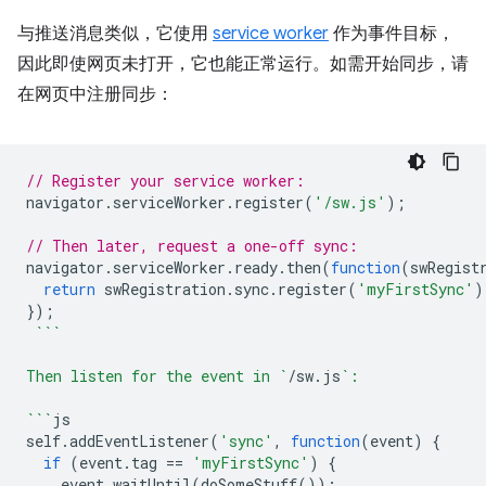
与推送消息类似，它使用
service worker
作为事件目标，
因此即使网页未打开，它也能正常运行。如需开始同步，请
在网页中注册同步：
// Register your service worker:
navigator
.
serviceWorker
.
register
(
'/sw.js'
);
// Then later, request a one-off sync:
navigator
.
serviceWorker
.
ready
.
then
(
function
(
swRegist
return
swRegistration
.
sync
.
register
(
'myFirstSync'
)
});
```
Then listen for the event in `
/
sw
.
js
`:
```
js
self
.
addEventListener
(
'sync'
,
function
(
event
)
{
if
(
event
.
tag
==
'myFirstSync'
)
{
event
.
waitUntil
(
doSomeStuff
());