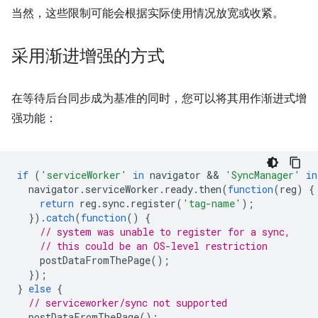
当然，这些限制可能会根据实际使用情况放宽或收紧。
采用渐进增强的方式
在等待后台同步成为基准的同时，您可以将其用作渐进式增
强功能：
if
(
'serviceWorker'
in
navigator
 && 
'SyncManager'
in
navigator
.
serviceWorker
.
ready
.
then
(
function
(
reg
)
{
return
reg
.
sync
.
register
(
'tag-name'
);
}).
catch
(
function
()
{
// system was unable to register for a sync,
// this could be an OS-level restriction
postDataFromThePage
();
});
}
else
{
// serviceworker/sync not supported
postDataFromThePage
();