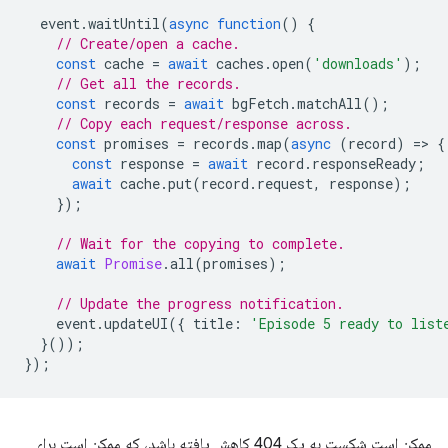
event
.
waitUntil
(
async
function
()
{
// Create/open a cache.
const
cache
=
await
caches
.
open
(
'downloads'
);
// Get all the records.
const
records
=
await
bgFetch
.
matchAll
();
// Copy each request/response across.
const
promises
=
records
.
map
(
async
(
record
)
=
>
{
const
response
=
await
record
.
responseReady
;
await
cache
.
put
(
record
.
request
,
response
);
});
// Wait for the copying to complete.
await
Promise
.
all
(
promises
);
// Update the progress notification.
event
.
updateUI
({
title
:
'Episode 5 ready to list
}());
});
ممکن است شکست به یک 404 کاهش یافته باشد، که ممکن است برای