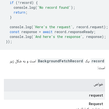
if
(
!
record
)
{
console
.
log
(
'No record found'
);
return
;
}
console
.
log
(
`Here's the request`
,
record
.
request
);
const
response
=
await
record
.
responseReady
;
console
.
log
(
`And here's the response`
,
response
);
});
record
یک
BackgroundFetchRecord
است و به شکل زیر
است:
خواص
request
Request
درخواستی که ارائه شد.