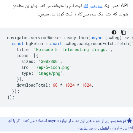
API اصلی یک
سرویس‌کار
ثبت نام را متوقف می‌کند، بنابراین مطمئن
شوید که ابتدا یک سرویس‌کار را ثبت کرده‌اید. سپس:
navigator
.
serviceWorker
.
ready
.
then
(
async
(
swReg
)
=
>
const
bgFetch
=
await
swReg
.
backgroundFetch
.
fetch
(
title
:
'Episode 5: Interesting things.'
,
icons
:
[{
sizes
:
'300x300'
,
src
:
'/ep-5-icon.png'
,
type
:
'image/png'
,
}],
downloadTotal
:
60
*
1024
*
1024
,
});
});
توجه:
بسیاری از نمونه های این مقاله از توابع async استفاده می کنند. اگر با آنها
آشنایی ندارید،
راهنما را بررسی کنید
.