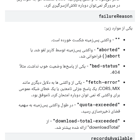
در مرورگر نمی‌توان دوباره تلاش/ازسرگیری کرد.
failure
Reason
یکی از موارد زیر:
""
- واکشی پس‌زمینه شکست خورده است.
"aborted"
- واکشی پس‌زمینه توسط کاربر لغو شد، یا
abort()
فراخوانی شد.
"bad-status"
- یکی از پاسخ‌ها وضعیت خوب نداشت، مثلاً
404.
"fetch-error"
- یکی از واکشی ها به دلایل دیگری مانند
CORS، MIX، یک پاسخ جزئی نامعتبر، یا یک خطای شبکه عمومی
برای واکشی که نمی توان دوباره امتحان کرد، ناموفق بود.
"quota-exceeded"
- در طول واکشی پس‌زمینه به سهمیه
فضای ذخیره‌سازی رسید.
"download-total-exceeded"
- از
"downloadTotal" ارائه شده بیشتر شد.
records
Available