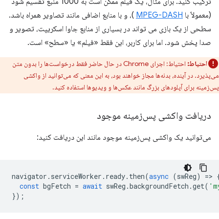
ترکیب کنید. برای مثال، یک فیلم ممکن است به 1000 منبع تقسیم شود
(معمولاً با
MPEG-DASH
)، و با منابع اضافی مانند تصاویر همراه باشد.
سطحی از یک بازی می تواند در بسیاری از منابع جاوا اسکریپت، تصویر و
صدا پخش شود. اما برای کاربر، این فقط «فیلم» یا «سطح» است.
احتیاط:
احتیاط: اجرای Chrome در حال حاضر فقط درخواست‌ها را بدون متن
می‌پذیرد. در آینده، بدنه‌ها مجاز خواهند بود، به این معنی که می‌توانید از واکشی
پس‌زمینه برای آپلودهای بزرگ مانند عکس‌ها و ویدیوها استفاده کنید.
دریافت واکشی پس‌زمینه موجود
می‌توانید یک واکشی پس‌زمینه موجود مانند این دریافت کنید:
navigator
.
serviceWorker
.
ready
.
then
(
async
(
swReg
)
=
>
const
bgFetch
=
await
swReg
.
backgroundFetch
.
get
(
'm
});