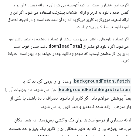
اگرچه این اختیاری است، اما اکیداً توصیه می شود آن را ارائه دهید. از آن برای
گفتن حجم دانلود به کاربر و ارائه اطلاعات پیشرفت استفاده می شود. اگر این را
ارائه ندهید، مرورگر به کاربر می‌گوید اندازه آن ناشناخته است و در نتیجه احتمال
لغو دانلود توسط کاربر بیشتر است.
اگر تعداد دانلودهای واکشی پس‌زمینه بیشتر از تعداد داده‌شده در اینجا باشد، لغو
downloadTotal
می‌شود. اگر دانلود کوچکتر از
باشد، بسیار خوب است،
بنابراین اگر مطمئن نیستید که مجموع دانلود چقدر خواهد بود، بهتر است احتیاط
کنید.
backgroundFetch.fetch
وعده ای را برمی گرداند که با
BackgroundFetchRegistration
حل می شود. من جزئیات آن را
بعداً پوشش خواهم داد. اگر کاربر از دانلود انصراف داده باشد، یا یکی از
پارامترهای ارائه شده نامعتبر باشد، قول رد می شود.
ارائه بسیاری از درخواست‌ها برای یک واکشی پس‌زمینه به شما امکان
می‌دهد چیزهایی را که به طور منطقی برای کاربر یک چیز واحد هستند