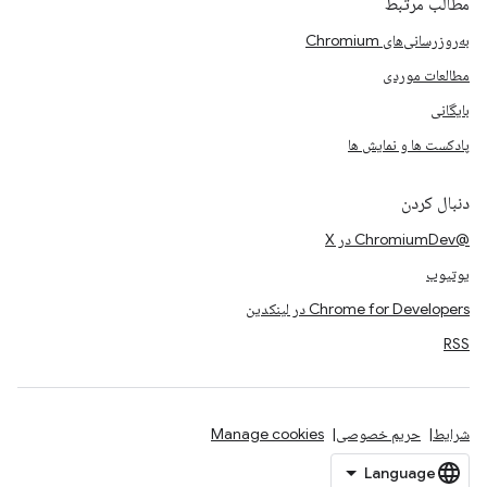
مطالب مرتبط
به‌روزرسانی‌های Chromium
مطالعات موردی
بایگانی
پادکست ها و نمایش ها
دنبال کردن
@ChromiumDev در X
یوتیوب
Chrome for Developers در لینکدین
RSS
شرایط
حریم خصوصی
Manage cookies