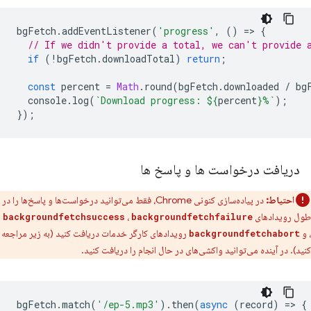
bgFetch
.
addEventListener
(
'progress'
,
()
=
>
{
// If we didn't provide a total, we can't provide 
if
(
!
bgFetch
.
downloadTotal
)
return
;
const
percent
=
Math
.
round
(
bgFetch
.
downloaded
/
bg
console
.
log
(
`Download progress: 
${
percent
}
%`
);
});
دریافت درخواست ها و پاسخ ها
احتیاط:
در پیاده‌سازی کنونی Chrome، فقط می‌توانید درخواست‌ها و پاسخ‌ها را در
طول رویدادهای
،
backgroundfetchsuccess
backgroundfetchfailure
، و
رویدادهای کارگر خدمات دریافت کنید (به زیر مراجعه
backgroundfetchabort
کنید). در آینده می‌توانید واکشی‌های در حال انجام را دریافت کنید.
bgFetch
.
match
(
'/ep-5.mp3'
).
then
(
async
(
record
)
=
>
{