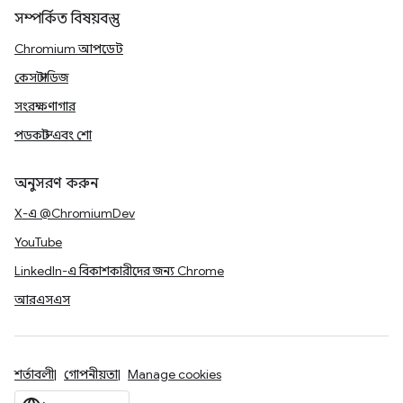
সম্পর্কিত বিষয়বস্তু
Chromium আপডেট
কেস স্টাডিজ
সংরক্ষণাগার
পডকাস্ট এবং শো
অনুসরণ করুন
X-এ @ChromiumDev
YouTube
LinkedIn-এ বিকাশকারীদের জন্য Chrome
আরএসএস
শর্তাবলী
গোপনীয়তা
Manage cookies