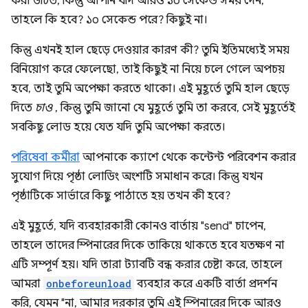
করা উচিত, কিন্তু আপনি যদি আরও ১০ সেকেন্ড সময় দেন,
তাহলে কি হবে? ১০ সেকেন্ড পরে? কিছুই না।
কিন্তু এখনই হাল ছেড়ে দেওয়ার কারণ কী? তুমি ইতিমধ্যেই সময়
বিনিয়োগ করে ফেলেছো, তাই কিছুই না নিয়ে চলে গেলে অপচয়
হবে, তাই তুমি অপেক্ষা করতে থাকো। এই মুহূর্তে তুমি হাল ছেড়ে
দিতে
চাও
, কিন্তু তুমি জানো যে মুহূর্তে তুমি তা করবে, সেই মুহূর্তেই
সবকিছু লোড হয়ে যেত যদি তুমি অপেক্ষা করতে।
পরিষেবা কর্মীরা
আপনাকে ক্যাশে থেকে কন্টেন্ট পরিবেশন করার
সুযোগ দিয়ে পৃষ্ঠা লোডিং অংশটি সমাধান করে। কিন্তু যখন
পৃষ্ঠাটিকে সার্ভারে কিছু পাঠাতে হয় তখন কী হবে?
এই মুহূর্তে, যদি ব্যবহারকারী কোনও বার্তায় "send" চাপেন,
তাহলে তাদের স্পিনারের দিকে তাকিয়ে থাকতে হবে যতক্ষণ না
এটি সম্পূর্ণ হয়। যদি তারা ট্যাবটি বন্ধ করার চেষ্টা করে, তাহলে
আমরা
onbeforeunload
ব্যবহার করে একটি বার্তা প্রদর্শন
করি, যেমন "না, আমার দরকার তুমি এই স্পিনারের দিকে আরও