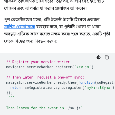
থাকলে তাৎক্ষণিকভাবে সম্ভব। তারপর, আপনি সেই ইভেন্টটি
শোনেন এবং আপনার যা করার প্রয়োজন তা করেন।
পুশ মেসেজিংয়ের মতো, এটি ইভেন্ট টার্গেট হিসেবে একজন
সার্ভিস ওয়ার্কারকে
ব্যবহার করে, যা পৃষ্ঠাটি খোলা না থাকা
অবস্থায় এটিকে কাজ করতে সক্ষম করে। শুরু করতে, একটি পৃষ্ঠা
থেকে সিঙ্কের জন্য নিবন্ধন করুন:
// Register your service worker:
navigator
.
serviceWorker
.
register
(
'/sw.js'
);
// Then later, request a one-off sync:
navigator
.
serviceWorker
.
ready
.
then
(
function
(
swRegist
return
swRegistration
.
sync
.
register
(
'myFirstSync'
)
});
```
Then listen for the event in `
/
sw
.
js
`: