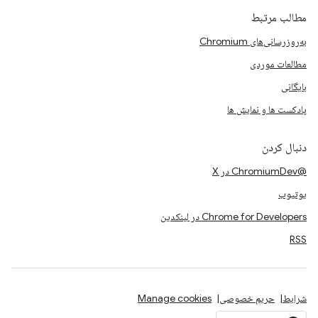
مطالب مرتبط
به‌روزرسانی‌های Chromium
مطالعات موردی
بایگانی
پادکست ها و نمایش ها
دنبال کردن
@ChromiumDev در X
یوتیوب
Chrome for Developers در لینکدین
RSS
شرایط
حریم خصوصی
Manage cookies