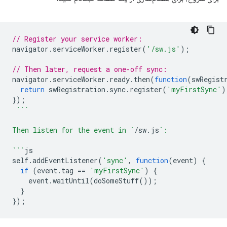
// Register your service worker:
navigator
.
serviceWorker
.
register
(
'/sw.js'
);
// Then later, request a one-off sync:
navigator
.
serviceWorker
.
ready
.
then
(
function
(
swRegist
return
swRegistration
.
sync
.
register
(
'myFirstSync'
)
});
```
Then listen for the event in `
/
sw
.
js
`:
```
js
self
.
addEventListener
(
'sync'
,
function
(
event
)
{
if
(
event
.
tag
==
'myFirstSync'
)
{
event
.
waitUntil
(
doSomeStuff
());
}
});