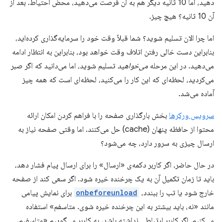
دهید، اما 10 ثانیه دیگر هم به آن فرصت می‌دهید، محض احتیاط. بعد از
آن 10 ثانیه؟ هیچ چیز.
اما چرا الان تسلیم شوید؟ شما قبلاً وقت خود را سرمایه‌گذاری کرده‌اید،
بنابراین دست خالی رفتن اتلاف وقت خواهد بود، بنابراین به انتظار ادامه
می‌دهید. در این مرحله
می‌خواهید
تسلیم شوید، اما می‌دانید که اگر صبر
می‌کردید، لحظه‌ای که این کار را می‌کنید، لحظه‌ای است که همه چیز
آماده می‌شد.
سرویس ورکرها
بخش بارگذاری صفحه را با فراهم کردن امکان ارائه
محتوا از حافظه پنهان (cache) حل می‌کنند. اما وقتی صفحه نیاز به
ارسال چیزی به سرور دارد، چه می‌شود؟
در حال حاضر، اگر کاربر دکمه‌ی «ارسال» را برای ارسال پیام فشار دهد،
باید تا زمان تکمیل آن به یک چرخنده خیره شود. اگر سعی کند از صفحه
خارج شود یا تب را ببندد،
onbeforeunload
برای نمایش پیامی
مانند «نه، باید بیشتر به این چرخنده خیره شوی. متاسفم» استفاده
می‌کنیم. اگر کاربر ارتباطی نداشته باشد، به کاربر می‌گوییم «متاسفیم،