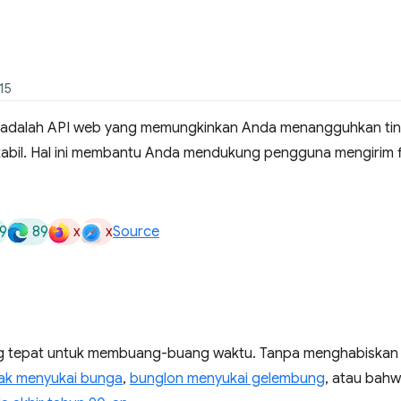
15
adalah API web yang memungkinkan Anda menangguhkan ti
stabil. Hal ini membantu Anda mendukung pengguna mengirim f
9
89
x
x
Source
g tepat untuk membuang-buang waktu. Tanpa menghabiskan wak
dak menyukai bunga
,
bunglon menyukai gelembung
, atau bah