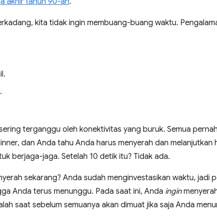
da akhir tahun 90-an
.
erkadang, kita tidak ingin membuang-buang waktu. Pengalam
l.
.
sering terganggu oleh konektivitas yang buruk. Semua pern
pinner, dan Anda tahu Anda harus menyerah dan melanjutkan h
uk berjaga-jaga. Setelah 10 detik itu? Tidak ada.
erah sekarang? Anda sudah menginvestasikan waktu, jadi 
ngga Anda terus menunggu. Pada saat ini, Anda
ingin
menyerah
alah saat sebelum semuanya akan dimuat jika saja Anda men