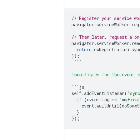
// Register your service wo
navigator
.
serviceWorker
.
reg
// Then later, request a on
navigator
.
serviceWorker
.
rea
return
swRegistration
.
syn
});
```
Then listen for the event i
```
js
self
.
addEventListener
(
'syn
if
(
event
.
tag
==
'myFirs
event
.
waitUntil
(
doSomeS
}
});