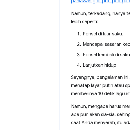
pahlawan golf putt putt pa
Namun, terkadang, hanya t
lebih seperti:
Ponsel di luar saku.
Mencapai sasaran keci
Ponsel kembali di saku
Lanjutkan hidup.
Sayangnya, pengalaman ini 
menatap layar putih atau s
memberinya 10 detik lagi unt
Namun, mengapa harus meny
apa pun akan sia-sia, sehi
saat Anda menyerah, itu ad