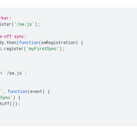
rker:
ister
(
'/sw.js'
);
e-off sync:
dy
.
then
(
function
(
swRegistration
)
{
c
.
register
(
'myFirstSync'
);
n `
/
sw
.
js
`:
c'
,
function
(
event
)
{
tSync'
)
{
tuff
());