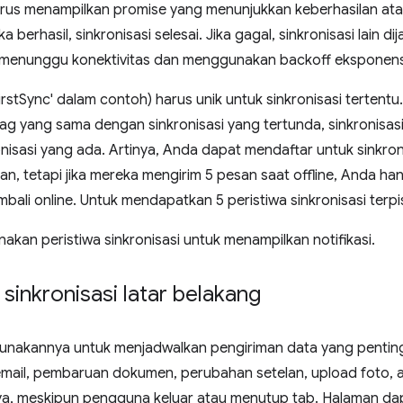
rus menampilkan promise yang menunjukkan keberhasilan at
a berhasil, sinkronisasi selesai. Jika gagal, sinkronisasi lain
uga menunggu konektivitas dan menggunakan backoff eksponens
irstSync' dalam contoh) harus unik untuk sinkronisasi tertent
ag yang sama dengan sinkronisasi yang tertunda, sinkronisas
isasi yang ada. Artinya, Anda dapat mendaftar untuk sinkroni
an, tetapi jika mereka mengirim 5 pesan saat offline, Anda 
mbali online. Untuk mendapatkan 5 peristiwa sinkronisasi terpi
kan peristiwa sinkronisasi untuk menampilkan notifikasi.
inkronisasi latar belakang
unakannya untuk menjadwalkan pengiriman data yang penting
 email, pembaruan dokumen, perubahan setelan, upload foto,
nya, meskipun pengguna keluar atau menutup tab. Halaman d