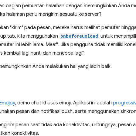
an bagian pemuatan halaman dengan memungkinkan Anda men
ka halaman perlu mengirim sesuatu ke server?
ekan "kirim" pada pesan, mereka harus melihat pemutar hingga
tup tab, kita menggunakan
onbeforeunload
untuk menampilk
utar ini lebih lama. Maaf". Jika pengguna tidak memiliki kon
s kembali lagi nanti dan mencoba lagi".
 memungkinkan Anda melakukan hal yang lebih baik.
Emojoy
, demo chat khusus emoji. Aplikasi ini adalah
progressi
ggunakan pesan dan notifikasi push, serta menggunakan sinkroni
irim pesan saat tidak ada konektivitas, untungnya, pesan aka
kan konektivitas.