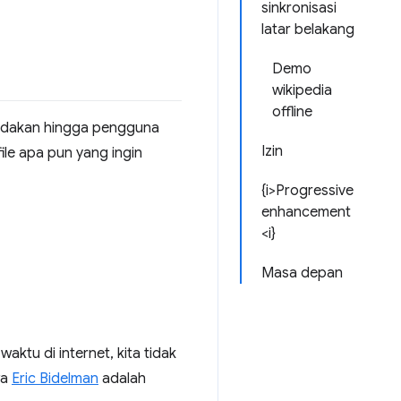
sinkronisasi
latar belakang
Demo
wikipedia
offline
ndakan hingga pengguna
Izin
ile apa pun yang ingin
{i>Progressive
enhancement
<i}
Masa depan
tu di internet, kita tidak
wa
Eric Bidelman
adalah