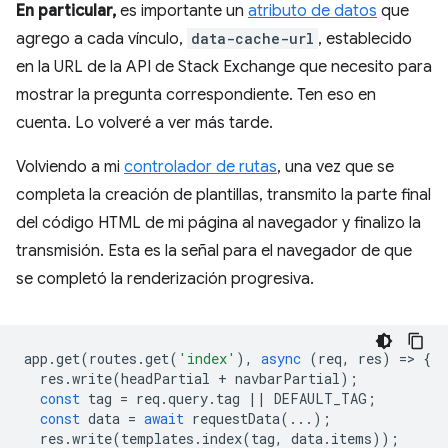
En particular,
es importante un
atributo de datos
que
agrego a cada vínculo,
data-cache-url
, establecido
en la URL de la API de Stack Exchange que necesito para
mostrar la pregunta correspondiente. Ten eso en
cuenta. Lo volveré a ver más tarde.
Volviendo a mi
controlador de rutas
, una vez que se
completa la creación de plantillas, transmito la parte final
del código HTML de mi página al navegador y finalizo la
transmisión. Esta es la señal para el navegador de que
se completó la renderización progresiva.
app
.
get
(
routes
.
get
(
'index'
),
async
(
req
,
res
)
=
>
{
res
.
write
(
headPartial
+
navbarPartial
);
const
tag
=
req
.
query
.
tag
||
DEFAULT_TAG
;
const
data
=
await
requestData
(...);
res
.
write
(
templates
.
index
(
tag
,
data
.
items
));