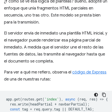
¿Y cómo se ve esa lógica de plantillas? Bueno, adopté un
enfoque que unía fragmentos HTML parciales en
secuencia, uno tras otro. Este modelo se presta bien
para la transmisión.
El servidor envía de inmediato una plantilla HTML inicial, y
el navegador puede renderizar esa página parcial de
inmediato. A medida que el servidor une el resto de las
fuentes de datos, las transmite al navegador hasta que
el documento se completa.
Para ver a qué me refiero, observa el
código de Express
de una de nuestras rutas:
app
.
get
(
routes
.
get
(
'index'
),
async
(
req
,
res
)
=
>
{
res
.
write
(
headPartial
+
navbarPartial
);
const
tag
=
req
.
query
.
tag
||
DEFAULT_TAG
;