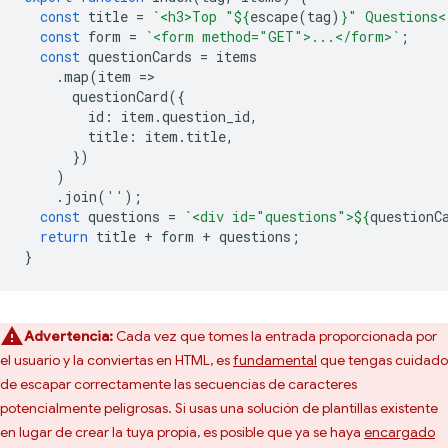
const
title
=
`<h3>Top "
${
escape
(
tag
)
}
" Questions<
const
form
=
`<form method="GET">...</form>`
;
const
questionCards
=
items
.
map
(
item
=
questionCard
({
id
:
item
.
question_id
,
title
:
item
.
title
,
})
)
.
join
(
''
);
const
questions
=
`<div id="questions">
${
questionC
return
title
+
form
+
questions
;
}
Advertencia:
Cada vez que tomes la entrada proporcionada por
el usuario y la conviertas en HTML, es
fundamental
que tengas cuidado
de escapar correctamente las secuencias de caracteres
potencialmente peligrosas. Si usas una solución de plantillas existente
en lugar de crear la tuya propia, es posible que ya se haya
encargado