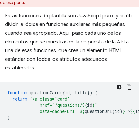
de eso por ti.
Estas funciones de plantilla son JavaScript puro, y es útil
dividir la lógica en funciones auxiliares más pequeñas
cuando sea apropiado. Aquí, paso cada uno de los
elementos que se muestran en la respuesta de la API a
una de esas funciones, que crea un elemento HTML
estándar con todos los atributos adecuados
establecidos.
function
questionCard
({
id
,
title
})
{
return
`<a class="card"
             href="/questions/
${
id
}
"
             data-cache-url="
${
questionUrl
(
id
)
}
"
>
${
t
}