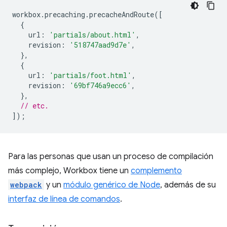
workbox
.
precaching
.
precacheAndRoute
([
{
url
:
'partials/about.html'
,
revision
:
'518747aad9d7e'
,
},
{
url
:
'partials/foot.html'
,
revision
:
'69bf746a9ecc6'
,
},
// etc.
]);
Para las personas que usan un proceso de compilación
más complejo, Workbox tiene un
complemento
webpack
y un
módulo genérico de Node
, además de su
interfaz de línea de comandos
.