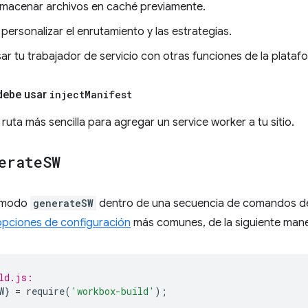
lmacenar archivos en caché previamente.
personalizar el enrutamiento y las estrategias.
r tu trabajador de servicio con otras funciones de la platafo
debe usar
inject
Manifest
 ruta más sencilla para agregar un service worker a tu sitio.
erate
SW
l modo
generateSW
dentro de una secuencia de comandos d
opciones de configuración
más comunes, de la siguiente mane
ld.js:
W
}
=
require
(
'workbox-build'
);