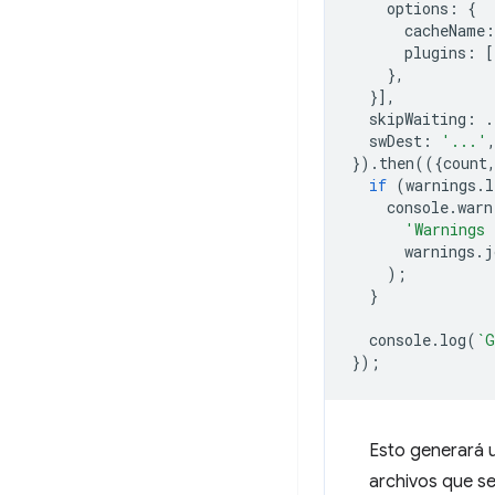
options
:
{
cacheName
:
plugins
:
[
},
}],
skipWaiting
:
.
swDest
:
'...'
}).
then
(({
count
if
(
warnings
.
l
console
.
warn
'Warnings 
warnings
.
j
);
}
console
.
log
(
`G
});
Esto generará 
archivos que se