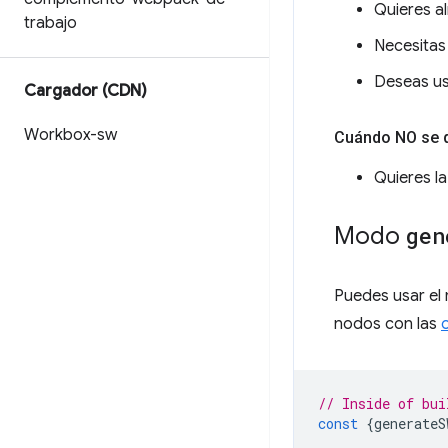
Quieres a
trabajo
Necesitas 
Deseas usa
Cargador (CDN)
Workbox-sw
Cuándo NO se 
Quieres la
Modo
gen
Puedes usar e
nodos con las
// Inside of bui
const
{
generateS