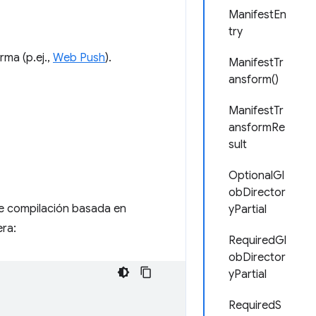
ManifestEn
try
rma (p.ej.,
Web Push
).
ManifestTr
ansform()
ManifestTr
ansformRe
sult
OptionalGl
obDirector
e compilación basada en
yPartial
ra:
RequiredGl
obDirector
yPartial
RequiredS