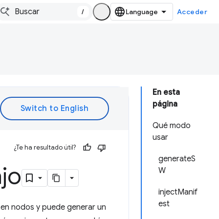
/
Acceder
En esta
página
Qué modo
usar
¿Te ha resultado útil?
generateS
jo
W
injectManif
est
 en nodos y puede generar un