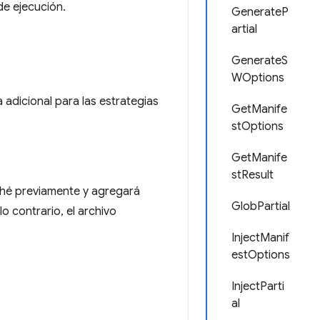
e ejecución.
GenerateP
artial
GenerateS
WOptions
adicional para las estrategias
GetManife
stOptions
GetManife
stResult
ché previamente y agregará
GlobPartial
o contrario, el archivo
InjectManif
estOptions
InjectParti
al