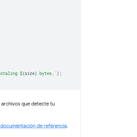
totaling 
${
size
}
 bytes.`
);
 archivos que detecte tu
a documentación de referencia
.