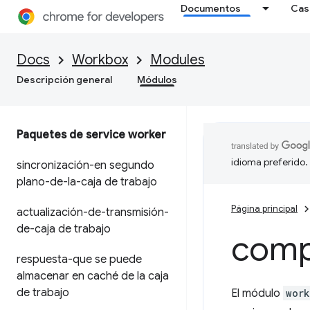
Documentos
Cas
Docs
Workbox
Modules
Descripción general
Módulos
Paquetes de service worker
idioma preferido.
sincronización-en segundo
plano-de-la-caja de trabajo
Página principal
actualización-de-transmisión-
de-caja de trabajo
compi
respuesta-que se puede
almacenar en caché de la caja
de trabajo
El módulo
wor