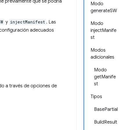
ché previamente que se podría
Modo
generateSW
SW
y
injectManifest
. Las
Modo
a configuración adecuados
injectManife
st
Modos
adicionales
Modo
getManife
st
ado a través de opciones de
Tipos
BasePartial
BuildResult