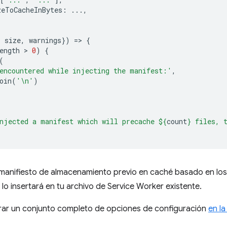
zeToCacheInBytes
:
...,
,
,
size
,
warnings
})
=
>
{
ength
 > 
0
)
{
(
encountered while injecting the manifest:'
,
oin
(
'\n'
)
njected a manifest which will precache 
${
count
}
 files, 
 manifiesto de almacenamiento previo en caché basado en los
 lo insertará en tu archivo de Service Worker existente.
ar un conjunto completo de opciones de configuración
en l