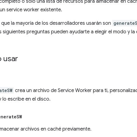
completo o solo una lista de recursos para almacenar en ca
un service worker existente.
que la mayoría de los desarrolladores usarán son
generate
s siguientes preguntas pueden ayudarte a elegir el modo y l
 usar
ateSW
crea un archivo de Service Worker para ti, personaliz
 lo escribe en el disco.
enerate
SW
lmacenar archivos en caché previamente.