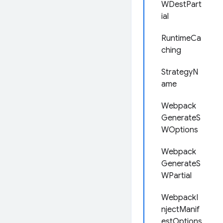
WDestPart
ial
RuntimeCa
ching
StrategyN
ame
Webpack
GenerateS
WOptions
Webpack
GenerateS
WPartial
WebpackI
njectManif
estOptions