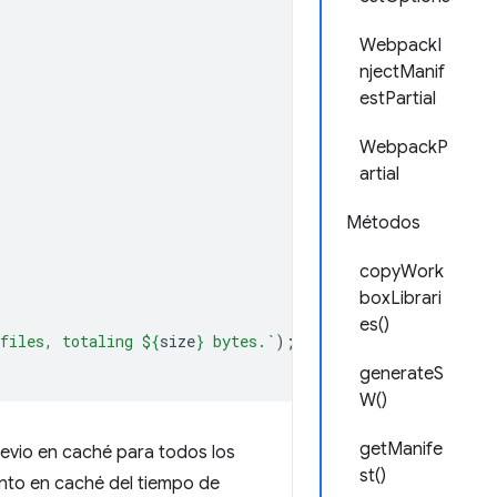
WebpackI
njectManif
estPartial
WebpackP
artial
Métodos
copyWork
boxLibrari
es()
files, totaling 
${
size
}
 bytes.`
);
generateS
W()
getManife
evio en caché para todos los
st()
ento en caché del tiempo de