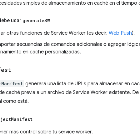
cesidades simples de almacenamiento en caché en el tiempo d
debe usar
generate
SW
ar otras funciones de Service Worker (es decir,
Web Push
).
mportar secuencias de comandos adicionales o agregar lógica 
namiento en caché personalizadas.
fest
tManifest
generará una lista de URLs para almacenar en ca
de caché previa a un archivo de Service Worker existente. De l
l como está.
nject
Manifest
ener más control sobre tu service worker.