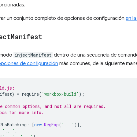
orcionadas.
ar un conjunto completo de opciones de configuración
en l
ect
Manifest
l modo
injectManifest
dentro de una secuencia de comando
opciones de configuración
más comunes, de la siguiente mane
ld.js:
ifest
}
=
require
(
'workbox-build'
);
e common options, and not all are required.
ocs for more info.
RLsMatching
:
[
new
RegExp
(
'...'
)],
'...'
,
[
'...'
,
'...'
],