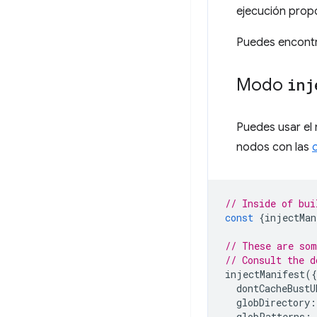
ejecución prop
Puedes encontr
Modo
inj
Puedes usar e
nodos con las
// Inside of bui
const
{
injectMan
// These are som
// Consult the d
injectManifest
({
dontCacheBustU
globDirectory
:
globPatterns
: