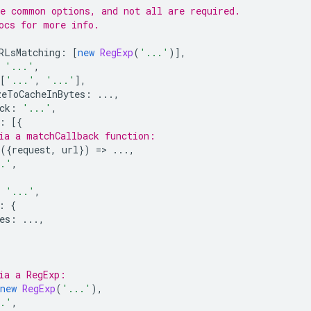
e common options, and not all are required.
ocs for more info.
RLsMatching
:
[
new
RegExp
(
'...'
)],
'...'
,
[
'...'
,
'...'
],
zeToCacheInBytes
:
...,
ck
:
'...'
,
:
[{
ia a matchCallback function:
({
request
,
url
})
=
>
...,
..'
,
'...'
,
:
{
es
:
...,
ia a RegExp:
new
RegExp
(
'...'
),
..'
,