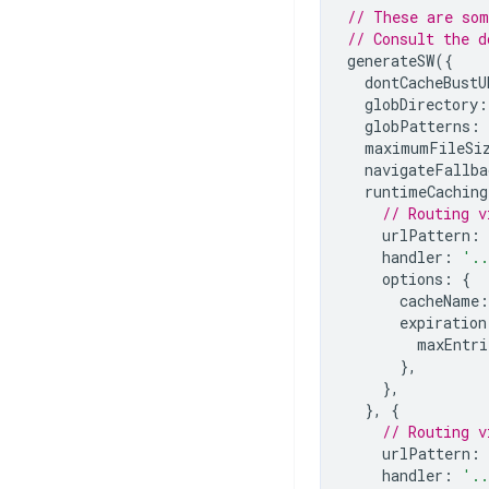
// These are som
// Consult the d
generateSW
({
dontCacheBustU
globDirectory
:
globPatterns
:
maximumFileSi
navigateFallba
runtimeCaching
// Routing v
urlPattern
:
handler
:
'.
options
:
{
cacheName
:
expiration
maxEntri
},
},
},
{
// Routing v
urlPattern
:
handler
:
'.