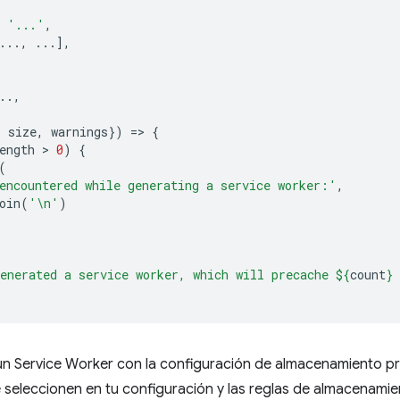
'...'
,
...,
...],
..,
,
,
size
,
warnings
})
=
>
{
ength
 > 
0
)
{
(
encountered while generating a service worker:'
,
oin
(
'\n'
)
enerated a service worker, which will precache 
${
count
}
 
un Service Worker con la configuración de almacenamiento pr
 seleccionen en tu configuración y las reglas de almacenami