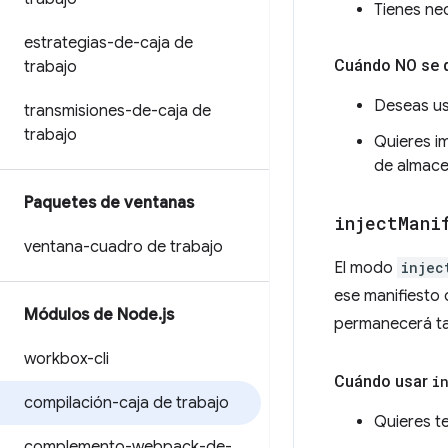
Tienes ne
estrategias-de-caja de
Cuándo NO se 
trabajo
Deseas us
transmisiones-de-caja de
trabajo
Quieres i
de almace
Paquetes de ventanas
inject
Mani
ventana-cuadro de trabajo
El modo
injec
ese manifiesto 
Módulos de Node
.
js
permanecerá ta
workbox-cli
Cuándo usar
i
compilación-caja de trabajo
Quieres t
complemento-webpack-de-