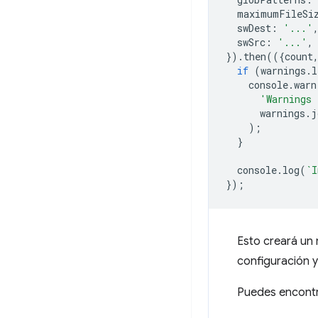
maximumFileSi
swDest
:
'...'
swSrc
:
'...'
,
}).
then
(({
count
if
(
warnings
.
l
console
.
warn
'Warnings 
warnings
.
j
);
}
console
.
log
(
`I
});
Esto creará un
configuración y
Puedes encontr