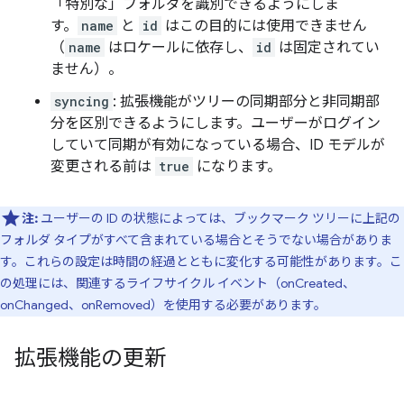
「特別な」フォルダを識別できるようにしま
す。
name
と
id
はこの目的には使用できません
（
name
はロケールに依存し、
id
は固定されてい
ません）。
syncing
: 拡張機能がツリーの同期部分と非同期部
分を区別できるようにします。ユーザーがログイン
していて同期が有効になっている場合、ID モデルが
変更される前は
true
になります。
注:
ユーザーの ID の状態によっては、ブックマーク ツリーに上記の
フォルダ タイプがすべて含まれている場合とそうでない場合がありま
す。これらの設定は時間の経過とともに変化する可能性があります。こ
の処理には、関連するライフサイクル イベント（onCreated、
onChanged、onRemoved）を使用する必要があります。
拡張機能の更新