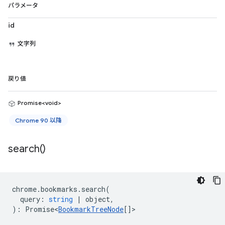
パラメータ
id
文字列
戻り値
Promise<void>
Chrome 90 以降
search(
)
chrome
.
bookmarks
.
search
(
query
:
string
|
object
,
)
:
Promise<
BookmarkTreeNode
[]
>