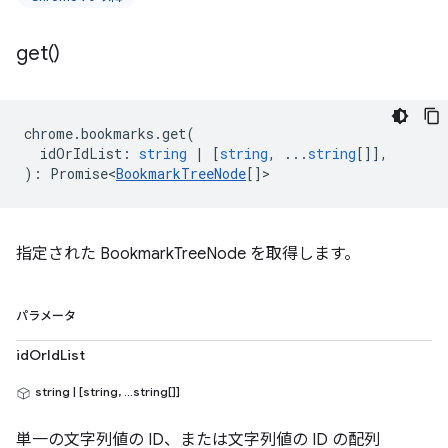
get(
)
chrome
.
bookmarks
.
get
(
idOrIdList
:
string
|
[
string
, ...
string
[]],
)
:
Promise<
BookmarkTreeNode
[]
>
指定された BookmarkTreeNode を取得します。
パラメータ
idOrIdList
string | [string, ...string[]]
単一の文字列値の ID、または文字列値の ID の配列