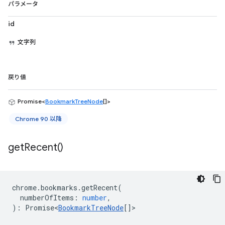
パラメータ
id
文字列
戻り値
Promise<
BookmarkTreeNode
[]>
Chrome 90 以降
get
Recent(
)
chrome
.
bookmarks
.
getRecent
(
numberOfItems
:
number
,
)
:
Promise<
BookmarkTreeNode
[]
>