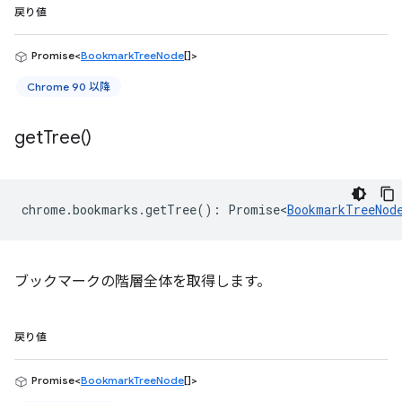
戻り値
Promise<
BookmarkTreeNode
[]>
Chrome 90 以降
get
Tree(
)
chrome
.
bookmarks
.
getTree
()
:
Promise<
BookmarkTreeNod
ブックマークの階層全体を取得します。
戻り値
Promise<
BookmarkTreeNode
[]>