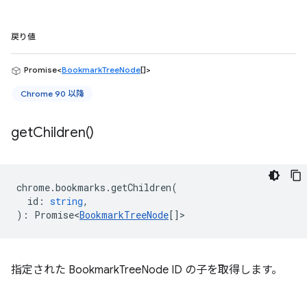
戻り値
Promise<
BookmarkTreeNode
[]>
Chrome 90 以降
get
Children(
)
chrome
.
bookmarks
.
getChildren
(
id
:
string
,
)
:
Promise<
BookmarkTreeNode
[]
>
指定された BookmarkTreeNode ID の子を取得します。