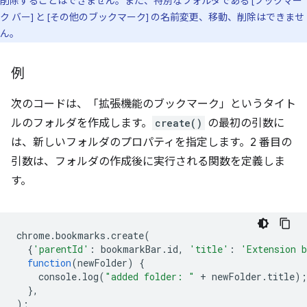
削除することはできません。また、特別なフォルダである [ブックマー
ク バー] と [その他のブックマーク] の名前変更、移動、削除はできませ
ん。
例
次のコードは、「拡張機能のブックマーク」というタイト
ルのフォルダを作成します。
create()
の最初の引数に
は、新しいフォルダのプロパティを指定します。2 番目の
引数は、フォルダの作成後に実行される関数を定義しま
す。
chrome
.
bookmarks
.
create
(
{
'parentId'
:
bookmarkBar
.
id
,
'title'
:
'Extension 
function
(
newFolder
)
{
console
.
log
(
"added folder: "
+
newFolder
.
title
);
},
);