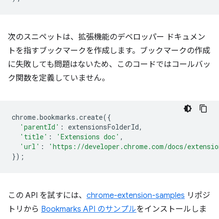
次のスニペットは、拡張機能のデベロッパー ドキュメン
トを指すブックマークを作成します。ブックマークの作成
に失敗しても問題はないため、このコードではコールバッ
ク関数を定義していません。
chrome
.
bookmarks
.
create
({
'parentId'
:
extensionsFolderId
,
'title'
:
'Extensions doc'
,
'url'
:
'https://developer.chrome.com/docs/extensio
});
この API を試すには、
chrome-extension-samples
リポジ
トリから
Bookmarks API のサンプル
をインストールしま