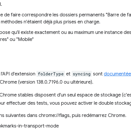
I.
te de faire correspondre les dossiers permanents "Barre de fav
 méthodes n'étaient déjà plus prises en charge.
ppose qu'il existe exactement ou au maximum une instance de
tres" ou "Mobile"
 l'API d'extension
folderType
et
syncing
sont
documentée
Chrome (version 138.0.7196.0 ou ultérieure).
x Chrome stables disposent d'un seul espace de stockage (c'
ur effectuer des tests, vous pouvez activer le double stocka
ons suivantes dans chrome://flags, puis redémarrez Chrome.
okmarks-in-transport-mode