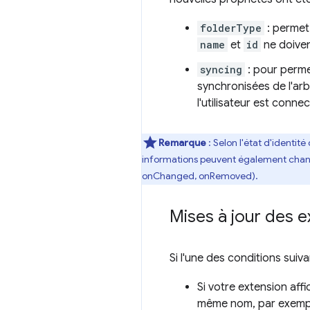
folderType
: permet 
name
et
id
ne doivent
syncing
: pour permet
synchronisées de l'ar
l'utilisateur est conne
Remarque
: Selon l'état d'identit
informations peuvent également changer
onChanged, onRemoved).
Mises à jour des e
Si l'une des conditions suiv
Si votre extension affi
même nom, par exemple 