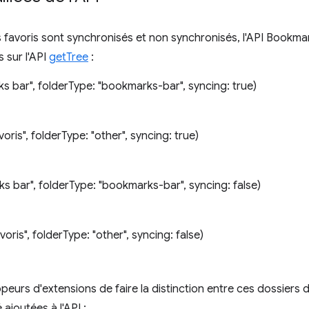
les favoris sont synchronisés et non synchronisés, l'API Bookm
 sur l'API
getTree
:
s bar", folderType: "bookmarks-bar", syncing: true)
oris", folderType: "other", syncing: true)
s bar", folderType: "bookmarks-bar", syncing: false)
oris", folderType: "other", syncing: false)
eurs d'extensions de faire la distinction entre ces dossiers 
ajoutées à l'API :