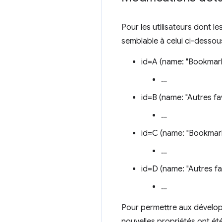
Pour les utilisateurs dont 
semblable à celui ci-dessous
id=A (name: "Bookmark
…
id=B (name: "Autres fav
…
id=C (name: "Bookmark
…
id=D (name: "Autres fav
…
Pour permettre aux développ
nouvelles propriétés ont été 