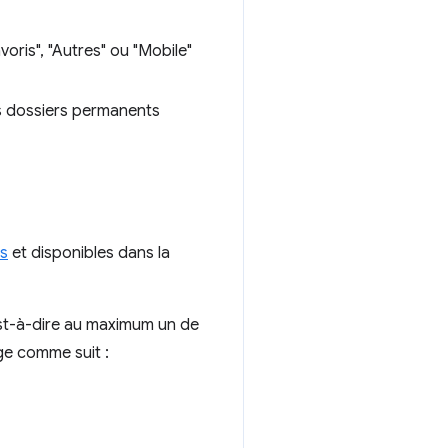
oris", "Autres" ou "Mobile"
s dossiers permanents
s
et disponibles dans la
est-à-dire au maximum un de
ge comme suit :