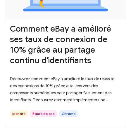
Comment eBay a amélioré
ses taux de connexion de
10% grâce au partage
continu d'identifiants
Découvrez comment eBay a amélioré le taux de réussite
des connexions de 10% grâce aux liens vers des
composants numériques pour partager facilement des
identifiants. Découvrez comment implémenter une
authentification sécurisée et multiplate-forme, et améliorer
l'expérience utilisateur.
Identité
Étude de cas
Chrome