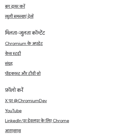
बग दायर करें
खुली समस्याएं देखें
मिलता-जुलता कॉन्टेंट
Chromium के अपडेट
केस स्टडी
संग्रह
पॉडकास्ट और टीवी शो
फ़ॉलो करें
X पर @ChromiumDev
YouTube
LinkedIn पर डेवलपर के लिए Chrome
आरएसएस