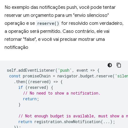
No exemplo das notificações push, você pode tentar
reservar um orçamento para um "envio silencioso"
operação e se
reserve()
for resolvido com verdadeiro,
a operação será permitido. Caso contrário, ele vai
retornar "false", e você vai precisar mostrar uma
notificação
self
.
addEventListener
(
'push'
,
event
=
>
{
const
promiseChain
=
navigator
.
budget
.
reserve
(
'sile
.
then
((
reserved
)
=
>
{
if
(
reserved
)
{
// No need to show a notification.
return
;
}
// Not enough budget is available, must show a 
return
registration
.
showNotification
(...);
});