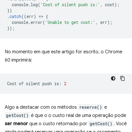
console
.
log
(
'Cost of silent push is:'
,
cost
);
})
.
catch
((
err
)
=
>
{
console
.
error
(
'Unable to get cost:'
,
err
);
});
No momento em que este artigo for escrito, o Chrome
60 imprimirá:
Cost
of
silent
push
is:
2
Algo a destacar com os métodos
reserve()
e
getCost()
é que o o custo real de uma operação pode
ser menor
que o custo retornado por
getCost()
. Você