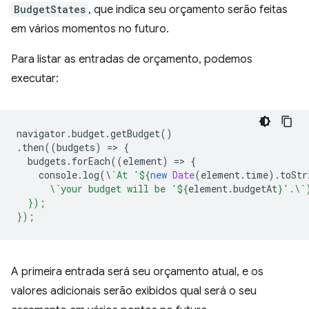
BudgetStates
, que indica seu orçamento serão feitas
em vários momentos no futuro.
Para listar as entradas de orçamento, podemos
executar:
navigator
.
budget
.
getBudget
()
.
then
((
budgets
)
=
>
{
budgets
.
forEach
((
element
)
=
>
{
console
.
log
(
\
`At '
${
new
Date
(
element
.
time
).
toStr
      \`your budget will be '
${
element
.
budgetAt
}
'.\`
  });
});
A primeira entrada será seu orçamento atual, e os
valores adicionais serão exibidos qual será o seu