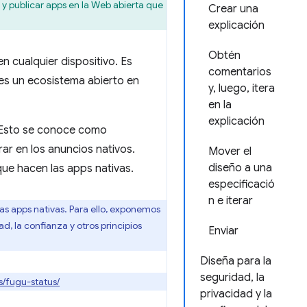
 publicar apps en la Web abierta que
Crear una
explicación
Obtén
n cualquier dispositivo. Es
comentarios
, es un ecosistema abierto en
y, luego, itera
en la
explicación
. Esto se conoce como
ar en los anuncios nativos.
Mover el
diseño a una
ue hacen las apps nativas.
especificació
n e iterar
s apps nativas. Para ello, exponemos
d, la confianza y otros principios
Enviar
Diseña para la
seguridad, la
s/fugu-status/
privacidad y la