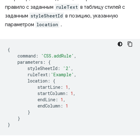
правило с заданным
ruleText
в таблицу стилей с
заданным
styleSheetId
в позицию, указанную
параметром
location
.
{
command
:
'CSS.addRule'
,
parameters
:
{
styleSheetId
:
'2'
,
ruleText
:
'Example'
,
location
:
{
startLine
:
1
,
startColumn
:
1
,
endLine
:
1
,
endColumn
:
1
}
}
}