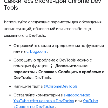
Свяжитесь с командой Chrome Dev
Tools
Используйте следующие параметры для обсуждения
новых функций, обновлений или чего-либо еще,
связанного с DevTools.
Отправляйте отзывы и предложения по функциям
нам на
crbug.com
.
Сообщить о проблеме с DevTools можно с
more_vert
помощью функции
Дополнительные
параметры
>
Справка
>
Сообщить о проблеме с
DevTools
в DevTools.
Напишите твит в
@ChromeDevTools
.
Оставляйте комментарии в
видеороликах
YouTube «Что нового в DevTools»
или
YouTube
«Советы по DevTools»
.