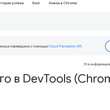
стории успеха
Блог
Новое в Chrome
аница переведена с помощью
Cloud Translation API
.
Эта информация 
го в Dev
Tools (Chro