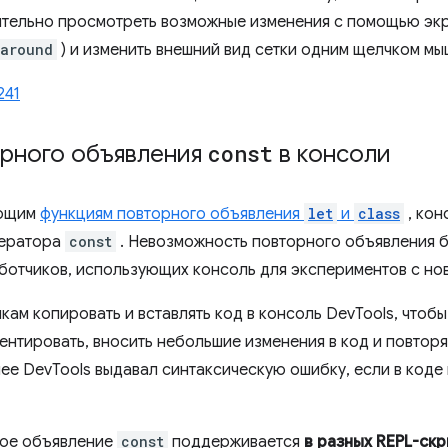
ительно просмотреть возможные изменения с помощью экр
-around
) и изменить внешний вид сетки одним щелчком мы
241
рного объявления
const
в консоли
ующим
функциям повторного объявления
let
и
class
, кон
ператора
const
. Невозможность повторного объявления 
отчиков, использующих консоль для экспериментов с нов
ам копировать и вставлять код в консоль DevTools, чтобы
ентировать, вносить небольшие изменения в код и повтор
ее DevTools выдавал синтаксическую ошибку, если в коде
ное объявление
const
поддерживается
в разных REPL-скр