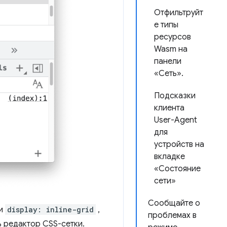
Отфильтруйт
е типы
ресурсов
Wasm на
панели
«Сеть».
Подсказки
клиента
User-Agent
для
устройств на
вкладке
«Состояние
сети»
Сообщайте о
и
display: inline-grid
,
проблемах в
ь редактор CSS-сетки.