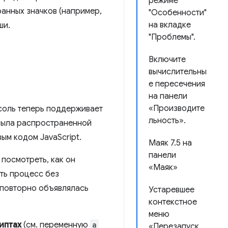
режиме
анных значков (например,
"Особенности"
на вкладке
ши.
"Проблемы".
Включите
вычислительны
е пересечения
на панели
«Производите
соль теперь поддерживает
льность».
была распространенной
ым кодом JavaScript.
Маяк 7.5 на
панели
 посмотреть, как он
«Маяк»
ять процесс без
 повторно объявлялась
Устаревшее
контекстное
меню
иптах
(см. переменную
a
«Перезапуск