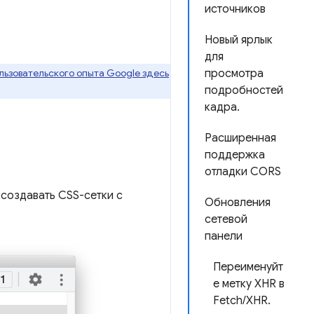
источников
Новый ярлык
для
ьзовательского опыта Google здесь
просмотра
подробностей
кадра.
Расширенная
поддержка
отладки CORS
создавать CSS-сетки с
Обновления
сетевой
панели
Переименуйт
е метку XHR в
Fetch/XHR.