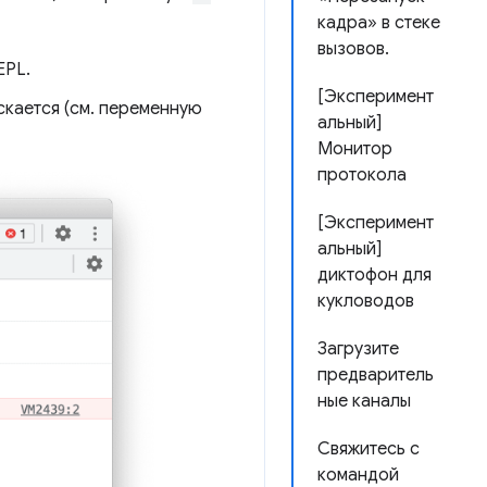
кадра» в стеке
вызовов.
EPL.
[Эксперимент
скается (см. переменную
альный]
Монитор
протокола
[Эксперимент
альный]
диктофон для
кукловодов
Загрузите
предваритель
ные каналы
Свяжитесь с
командой