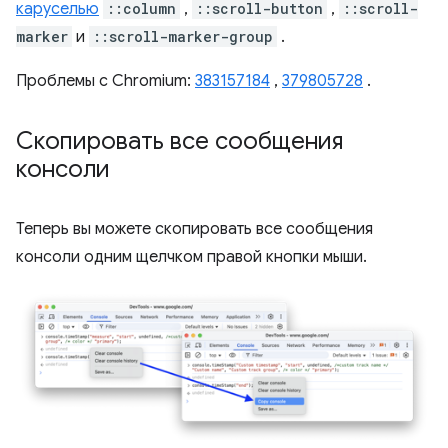
каруселью
::column
,
::scroll-button
,
::scroll-
marker
и
::scroll-marker-group
.
Проблемы с Chromium:
383157184
,
379805728
.
Скопировать все сообщения
консоли
Теперь вы можете скопировать все сообщения
консоли одним щелчком правой кнопки мыши.