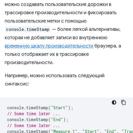
можно создавать пользовательские дорожки в
трассировке производительности и фиксировать
пользовательские метки с помощью
console.timeStamp
— более легкой альтернативы,
которая не добавляет записи во внутреннюю
временную шкалу производительности
браузера, а
только отображает их в трассировке
производительности.
Например, можно использовать следующий
синтаксис:
console
.
timeStamp
(
"Start"
);
// Some time later ...
console
.
timeStamp
(
"End"
);
// Some time later ...
console
.
timeStamp
(
"Measure 1"
,
"Start"
,
"End"
,
"Tra