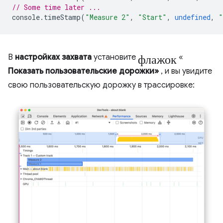
// Some time later ...
console
.
timeStamp
(
"Measure 2"
,
"Start"
,
undefined
,
"
флажок
В
настройках захвата
установите
«
Показать пользовательские дорожки»
, и вы увидите
свою пользовательскую дорожку в трассировке: