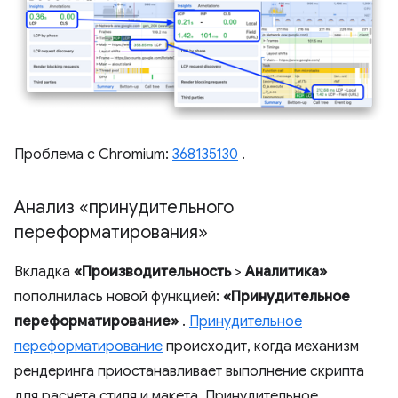
Проблема с Chromium:
368135130
.
Анализ «принудительного
переформатирования»
Вкладка
«Производительность
>
Аналитика»
пополнилась новой функцией:
«Принудительное
переформатирование»
.
Принудительное
переформатирование
происходит, когда механизм
рендеринга приостанавливает выполнение скрипта
для расчета стиля и макета. Принудительное