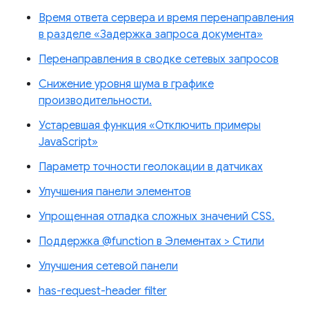
Время ответа сервера и время перенаправления
в разделе «Задержка запроса документа»
Перенаправления в сводке сетевых запросов
Снижение уровня шума в графике
производительности.
Устаревшая функция «Отключить примеры
JavaScript»
Параметр точности геолокации в датчиках
Улучшения панели элементов
Упрощенная отладка сложных значений CSS.
Поддержка @function в Элементах > Стили
Улучшения сетевой панели
has-request-header filter