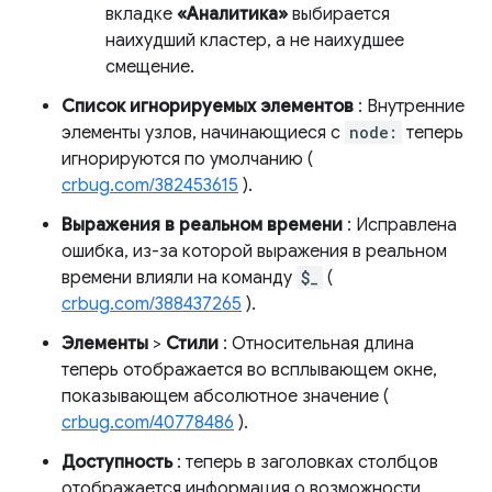
вкладке
«Аналитика»
выбирается
наихудший кластер, а не наихудшее
смещение.
Список игнорируемых элементов
: Внутренние
элементы узлов, начинающиеся с
node:
теперь
игнорируются по умолчанию (
crbug.com/382453615
).
Выражения в реальном времени
: Исправлена ​​
ошибка, из-за которой выражения в реальном
времени влияли на команду
$_
(
crbug.com/388437265
).
Элементы
>
Стили
: Относительная длина
теперь отображается во всплывающем окне,
показывающем абсолютное значение (
crbug.com/40778486
).
Доступность
: теперь в заголовках столбцов
отображается информация о возможности