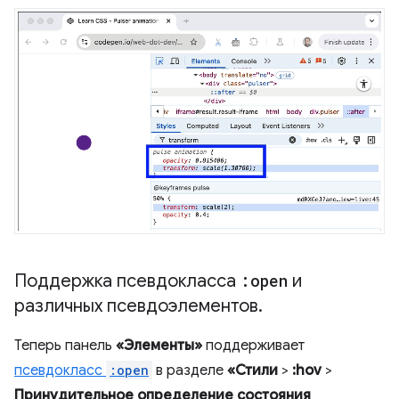
Поддержка псевдокласса
:open
и
различных псевдоэлементов
.
Теперь панель
«Элементы»
поддерживает
псевдокласс
:open
в разделе
«Стили
>
:hov
>
Принудительное определение состояния