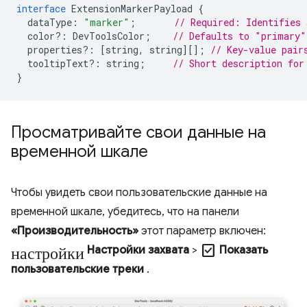
interface
ExtensionMarkerPayload
{
dataType
:
"marker"
;
// Required: Identifies 
color
?:
DevToolsColor
;
// Defaults to "primary"
properties
?:
[
string
,
string
][];
// Key-value pair
tooltipText
?:
string
;
// Short description for
}
Просматривайте свои данные на
временной шкале
Чтобы увидеть свои пользовательские данные на
временной шкале, убедитесь, что на панели
«Производительность»
этот параметр включен:
настройки
check_box
Настройки захвата
>
Показать
пользовательские треки
.