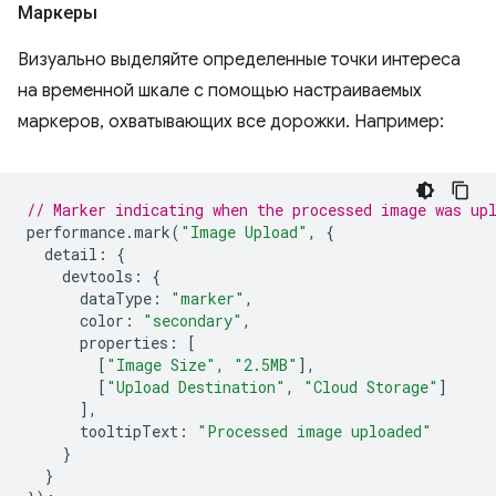
Маркеры
Визуально выделяйте определенные точки интереса
на временной шкале с помощью настраиваемых
маркеров, охватывающих все дорожки. Например:
// Marker indicating when the processed image was up
performance
.
mark
(
"Image Upload"
,
{
detail
:
{
devtools
:
{
dataType
:
"marker"
,
color
:
"secondary"
,
properties
:
[
[
"Image Size"
,
"2.5MB"
],
[
"Upload Destination"
,
"Cloud Storage"
]
],
tooltipText
:
"Processed image uploaded"
}
}