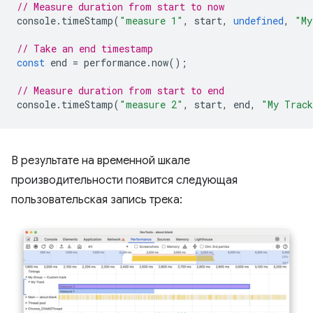
// Measure duration from start to now
console
.
timeStamp
(
"measure 1"
,
start
,
undefined
,
"My
// Take an end timestamp
const
end
=
performance
.
now
();
// Measure duration from start to end
console
.
timeStamp
(
"measure 2"
,
start
,
end
,
"My Trac
В результате на временной шкале
производительности появится следующая
пользовательская запись трека: