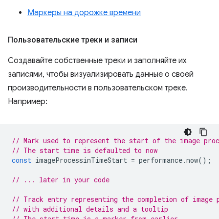
Маркеры на дорожке времени
Пользовательские треки и записи
Создавайте собственные треки и заполняйте их
записями, чтобы визуализировать данные о своей
производительности в пользовательском треке.
Например:
// Mark used to represent the start of the image pro
// The start time is defaulted to now
const
imageProcessinTimeStart
=
performance
.
now
();
// ... later in your code
// Track entry representing the completion of image 
// with additional details and a tooltip
// The start time is a marker from earlier