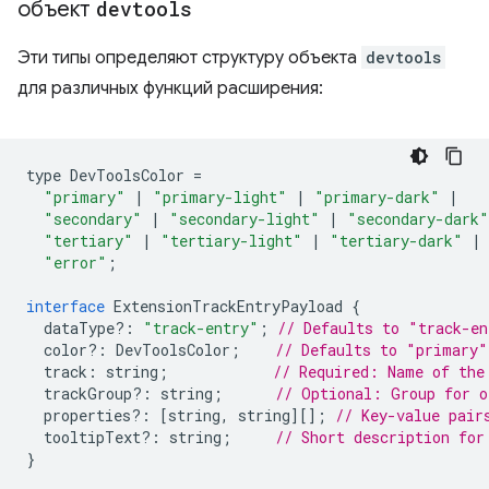
объект
devtools
Эти типы определяют структуру объекта
devtools
для различных функций расширения:
type
DevToolsColor
=
"primary"
|
"primary-light"
|
"primary-dark"
|
"secondary"
|
"secondary-light"
|
"secondary-dark"
"tertiary"
|
"tertiary-light"
|
"tertiary-dark"
|
"error"
;
interface
ExtensionTrackEntryPayload
{
dataType
?:
"track-entry"
;
// Defaults to "track-en
color
?:
DevToolsColor
;
// Defaults to "primary"
track
:
string
;
// Required: Name of the
trackGroup
?:
string
;
// Optional: Group for o
properties
?:
[
string
,
string
][];
// Key-value pair
tooltipText
?:
string
;
// Short description for
}