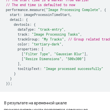
// The end time is defaulted to now
performance
.
measure
(
"Image Processing Complete"
,
{
start
:
imageProcessinTimeStart
,
detail
:
{
devtools
:
{
dataType
:
"track-entry"
,
track
:
"Image Processing Tasks"
,
trackGroup
:
"My Tracks"
,
// Group related trac
color
:
"tertiary-dark"
,
properties
:
[
[
"Filter Type"
,
"Gaussian Blur"
],
[
"Resize Dimensions"
,
"500x300"
]
],
tooltipText
:
"Image processed successfully"
}
}
});
В результате на временной шкале
производительности появляется следующая